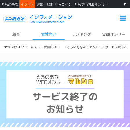
とらのあな
インフォ
通販
店舗
とらコイン
とら婚
WEBオンリー
▼
総合
女性向け
ランキング
WEBオンリー
女性向けTOP
同人
女性向け
【とらのあなWEBオンリー】サービス終了の