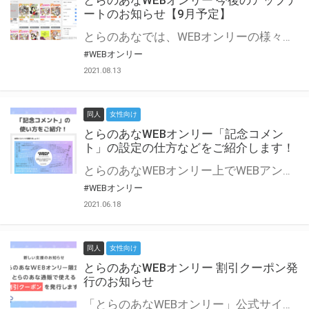
とらのあなWEBオンリー 今後のアップデ
ートのお知らせ【9月予定】
とらのあなでは、WEBオンリーの様々な支援を実施しています。 今回は2021年9月に実装を予定しているアップデート情報についてご紹介いたします。 とらのあなWEBオンリーサイトはこちら
#WEBオンリー
2021.08.13
同人
女性向け
とらのあなWEBオンリー「記念コメン
ト」の設定の仕方などをご紹介します！
とらのあなWEBオンリー上でWEBアンソロジーが作成できる「記念コメント」について、その使い方や作成手順を解説します！ 支援タイプを「サークル参加型」「サークル参加型・マルシェ(イベント会場)機能付き」でお申し込みいただいている主催者様はぜひご活用ください♪ とらのあなWEBオンリーサイトはこちら
#WEBオンリー
2021.06.18
同人
女性向け
とらのあなWEBオンリー 割引クーポン発
行のお知らせ
「とらのあなWEBオンリー」公式サイトでとらのあな通販の「割引クーポン」を配布中！ イベントごとに開催当日限定で使える割引クーポンのシリアルコードを発行します。 とらのあなWEBオンリーのページをチェックして、イベント当日にお得にお買い物を楽しみましょう♪ ※本キャンペーンは予告なく終了する場合がございます。 とらのあなWEBオンリーサイトはこちら