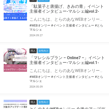
「駄菓子と唐揚げ、きみの青」イベント
主催者インタビュー-マルシェ編vol.2-
こんにちは、とらのあなWEBオンリー運営スタッフです。 新たにお届けする、イベント主催者インタビュー-マルシェ編-は、 とらのあなWEBオンリー「マルシェ」をご利用の主催様に 「マルシェ」を使ってイベントを開催した感想や心がけをお聞きする企画です。 今回は、WEBオンリー初開催「駄菓子と唐揚げ、きみの青」より、 主催のぎこ六屋様にお話を伺いました。 協力：ぎこ六屋様／イベント公式Twitter（@krkgwks） とらのあなWEBオンリー「マルシェ」とは？ WEBオンリーでリアルタイムでコミュニケーションがとれるオンライン会場です。
#WEBオンリー
#イベント主催者インタビュー
#とら
マルシェ
2024.09.27
同人
女性向け
「マレシルプラン – Online7 –」イベント
主催者インタビュー-マルシェ編vol.1-
こんにちは、とらのあなWEBオンリー運営スタッフです。 新たにお届けする、イベント主催者インタビュー-マルシェ編-は、 とらのあなWEBオンリー「マルシェ」をご利用した主催様に 「マルシェ」を使って開催した感想や心がけをお聞きする企画です。 今回は、WEBオンリー開催7回目迎えた「マレシルプラン – Online7 –」より、 主催の玉川うた様にお話を伺いました。 ▼マレシルプランのインタビュー前回記事 「イベント主催者インタビュー vol.6」はこちら 協力：玉川うた様（マレシルプラン実行委員会 代表）／イベント公式Twitter（@mallesil_plan） とらのあなWEBオンリー「マルシェ」とは？ WEBオンリーでリアルタイムでコミュニケーションがとれるオンライン会場です。
#WEBオンリー
#イベント主催者インタビュー
#とら
マルシェ
2024.05.09
同人
女性向け