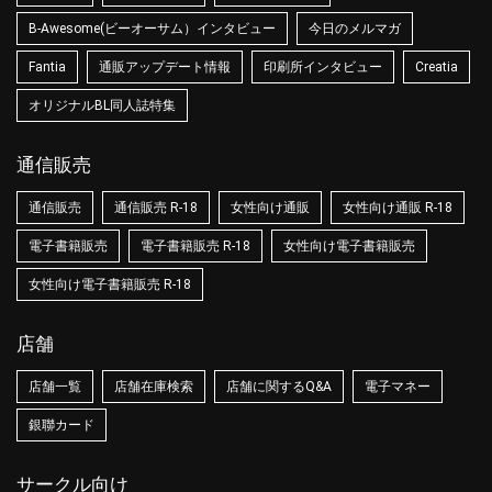
B-Awesome(ビーオーサム）インタビュー
今日のメルマガ
Fantia
通販アップデート情報
印刷所インタビュー
Creatia
オリジナルBL同人誌特集
通信販売
通信販売
通信販売 R-18
女性向け通販
女性向け通販 R-18
電子書籍販売
電子書籍販売 R-18
女性向け電子書籍販売
女性向け電子書籍販売 R-18
店舗
店舗一覧
店舗在庫検索
店舗に関するQ&A
電子マネー
銀聯カード
サークル向け