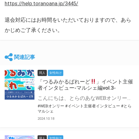
https://help.toranoana.jp/3445/
退会対応にはお時間をいただいておりますので、あら
かじめご了承ください。
関連記事
同人
女性向け
「つるみかるぱれーど
」イベント主催
者インタビュー-マルシェ編vol.3-
こんにちは、とらのあなWEBオンリー運営スタッフです。 新たにお届けする、イベント主催者インタビュー-マルシェ編-は、 とらのあなWEBオンリー「マルシェ」をご利用した主催様に 「マルシェ」を使って開催した感想や心がけをお聞きする企画です。 今回は、WEBオンリー初開催「つるみかるぱれーど
#WEBオンリー
#イベント主催者インタビュー
#とら
マルシェ
2024.10.18
同人
女性向け