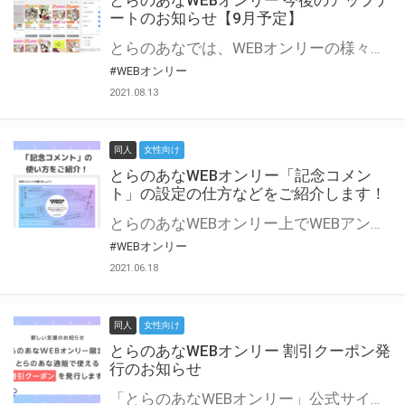
とらのあなWEBオンリー 今後のアップデ
ートのお知らせ【9月予定】
とらのあなでは、WEBオンリーの様々な支援を実施しています。 今回は2021年9月に実装を予定しているアップデート情報についてご紹介いたします。 とらのあなWEBオンリーサイトはこちら
#WEBオンリー
2021.08.13
同人
女性向け
とらのあなWEBオンリー「記念コメン
ト」の設定の仕方などをご紹介します！
とらのあなWEBオンリー上でWEBアンソロジーが作成できる「記念コメント」について、その使い方や作成手順を解説します！ 支援タイプを「サークル参加型」「サークル参加型・マルシェ(イベント会場)機能付き」でお申し込みいただいている主催者様はぜひご活用ください♪ とらのあなWEBオンリーサイトはこちら
#WEBオンリー
2021.06.18
同人
女性向け
とらのあなWEBオンリー 割引クーポン発
行のお知らせ
「とらのあなWEBオンリー」公式サイトでとらのあな通販の「割引クーポン」を配布中！ イベントごとに開催当日限定で使える割引クーポンのシリアルコードを発行します。 とらのあなWEBオンリーのページをチェックして、イベント当日にお得にお買い物を楽しみましょう♪ ※本キャンペーンは予告なく終了する場合がございます。 とらのあなWEBオンリーサイトはこちら