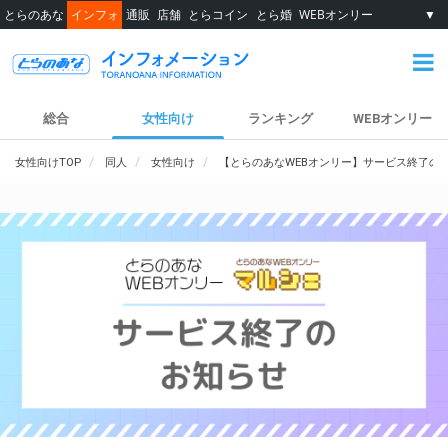
とらのあな
インフォ
通販
店舗
とらコイン
とら婚
WEBオンリー
▼
総合
女性向け
ランキング
WEBオンリー
女性向けTOP
同人
女性向け
【とらのあなWEBオンリー】サービス終了の