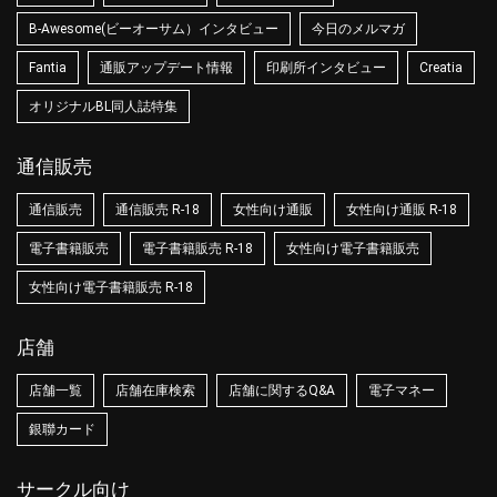
B-Awesome(ビーオーサム）インタビュー
今日のメルマガ
Fantia
通販アップデート情報
印刷所インタビュー
Creatia
オリジナルBL同人誌特集
通信販売
通信販売
通信販売 R-18
女性向け通販
女性向け通販 R-18
電子書籍販売
電子書籍販売 R-18
女性向け電子書籍販売
女性向け電子書籍販売 R-18
店舗
店舗一覧
店舗在庫検索
店舗に関するQ&A
電子マネー
銀聯カード
サークル向け