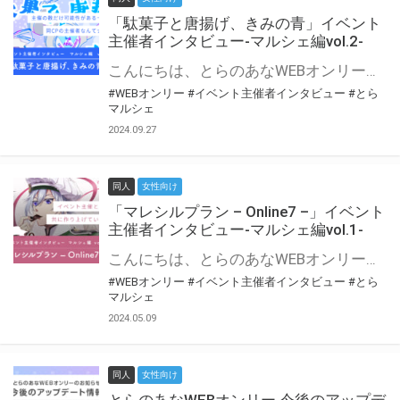
「駄菓子と唐揚げ、きみの青」イベント
主催者インタビュー-マルシェ編vol.2-
こんにちは、とらのあなWEBオンリー運営スタッフです。 新たにお届けする、イベント主催者インタビュー-マルシェ編-は、 とらのあなWEBオンリー「マルシェ」をご利用の主催様に 「マルシェ」を使ってイベントを開催した感想や心がけをお聞きする企画です。 今回は、WEBオンリー初開催「駄菓子と唐揚げ、きみの青」より、 主催のぎこ六屋様にお話を伺いました。 協力：ぎこ六屋様／イベント公式Twitter（@krkgwks） とらのあなWEBオンリー「マルシェ」とは？ WEBオンリーでリアルタイムでコミュニケーションがとれるオンライン会場です。
#WEBオンリー
#イベント主催者インタビュー
#とら
マルシェ
2024.09.27
同人
女性向け
「マレシルプラン – Online7 –」イベント
主催者インタビュー-マルシェ編vol.1-
こんにちは、とらのあなWEBオンリー運営スタッフです。 新たにお届けする、イベント主催者インタビュー-マルシェ編-は、 とらのあなWEBオンリー「マルシェ」をご利用した主催様に 「マルシェ」を使って開催した感想や心がけをお聞きする企画です。 今回は、WEBオンリー開催7回目迎えた「マレシルプラン – Online7 –」より、 主催の玉川うた様にお話を伺いました。 ▼マレシルプランのインタビュー前回記事 「イベント主催者インタビュー vol.6」はこちら 協力：玉川うた様（マレシルプラン実行委員会 代表）／イベント公式Twitter（@mallesil_plan） とらのあなWEBオンリー「マルシェ」とは？ WEBオンリーでリアルタイムでコミュニケーションがとれるオンライン会場です。
#WEBオンリー
#イベント主催者インタビュー
#とら
マルシェ
2024.05.09
同人
女性向け