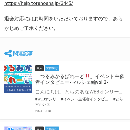
https://help.toranoana.jp/3445/
退会対応にはお時間をいただいておりますので、あら
かじめご了承ください。
関連記事
同人
女性向け
「つるみかるぱれーど
」イベント主催
者インタビュー-マルシェ編vol.3-
こんにちは、とらのあなWEBオンリー運営スタッフです。 新たにお届けする、イベント主催者インタビュー-マルシェ編-は、 とらのあなWEBオンリー「マルシェ」をご利用した主催様に 「マルシェ」を使って開催した感想や心がけをお聞きする企画です。 今回は、WEBオンリー初開催「つるみかるぱれーど
#WEBオンリー
#イベント主催者インタビュー
#とら
マルシェ
2024.10.18
同人
女性向け