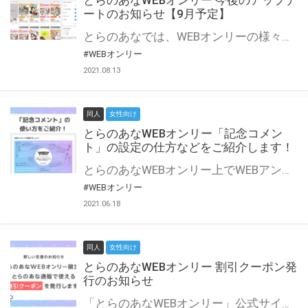
とらのあなWEBオンリー 今後のアップデ
ートのお知らせ【9月予定】
とらのあなでは、WEBオンリーの様々な支援を実施しています。 今回は2021年9月に実装を予定しているアップデート情報についてご紹介いたします。 とらのあなWEBオンリーサイトはこちら
#WEBオンリー
2021.08.13
同人
女性向け
とらのあなWEBオンリー「記念コメン
ト」の設定の仕方などをご紹介します！
とらのあなWEBオンリー上でWEBアンソロジーが作成できる「記念コメント」について、その使い方や作成手順を解説します！ 支援タイプを「サークル参加型」「サークル参加型・マルシェ(イベント会場)機能付き」でお申し込みいただいている主催者様はぜひご活用ください♪ とらのあなWEBオンリーサイトはこちら
#WEBオンリー
2021.06.18
同人
女性向け
とらのあなWEBオンリー 割引クーポン発
行のお知らせ
「とらのあなWEBオンリー」公式サイトでとらのあな通販の「割引クーポン」を配布中！ イベントごとに開催当日限定で使える割引クーポンのシリアルコードを発行します。 とらのあなWEBオンリーのページをチェックして、イベント当日にお得にお買い物を楽しみましょう♪ ※本キャンペーンは予告なく終了する場合がございます。 とらのあなWEBオンリーサイトはこちら