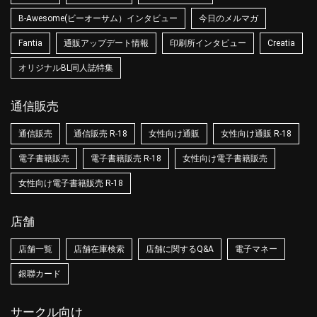
B-Awesome(ビーオーサム）インタビュー
今日のメルマガ
Fantia
通販アップデート情報
印刷所インタビュー
Creatia
オリジナルBL同人誌特集
通信販売
通信販売
通信販売 R-18
女性向け通販
女性向け通販 R-18
電子書籍販売
電子書籍販売 R-18
女性向け電子書籍販売
女性向け電子書籍販売 R-18
店舗
店舗一覧
店舗在庫検索
店舗に関するQ&A
電子マネー
銀聯カード
サークル向け