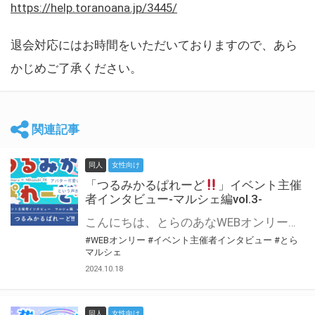
https://help.toranoana.jp/3445/
退会対応にはお時間をいただいておりますので、あら
かじめご了承ください。
関連記事
同人
女性向け
「つるみかるぱれーど
」イベント主催
者インタビュー-マルシェ編vol.3-
こんにちは、とらのあなWEBオンリー運営スタッフです。 新たにお届けする、イベント主催者インタビュー-マルシェ編-は、 とらのあなWEBオンリー「マルシェ」をご利用した主催様に 「マルシェ」を使って開催した感想や心がけをお聞きする企画です。 今回は、WEBオンリー初開催「つるみかるぱれーど
#WEBオンリー
#イベント主催者インタビュー
#とら
マルシェ
2024.10.18
同人
女性向け