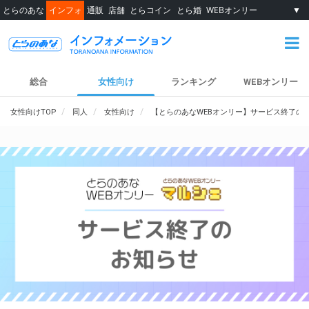
とらのあな
インフォ
通販
店舗
とらコイン
とら婚
WEBオンリー
▼
総合
女性向け
ランキング
WEBオンリー
女性向けTOP
同人
女性向け
【とらのあなWEBオンリー】サービス終了の