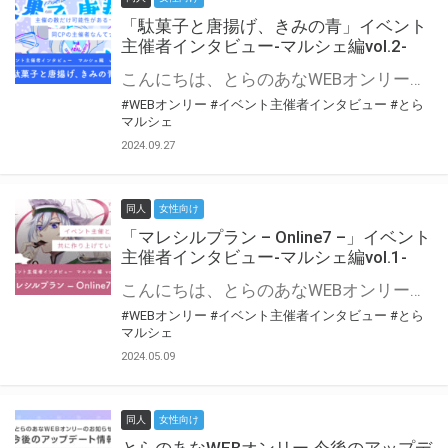
「駄菓子と唐揚げ、きみの青」イベント
主催者インタビュー-マルシェ編vol.2-
こんにちは、とらのあなWEBオンリー運営スタッフです。 新たにお届けする、イベント主催者インタビュー-マルシェ編-は、 とらのあなWEBオンリー「マルシェ」をご利用の主催様に 「マルシェ」を使ってイベントを開催した感想や心がけをお聞きする企画です。 今回は、WEBオンリー初開催「駄菓子と唐揚げ、きみの青」より、 主催のぎこ六屋様にお話を伺いました。 協力：ぎこ六屋様／イベント公式Twitter（@krkgwks） とらのあなWEBオンリー「マルシェ」とは？ WEBオンリーでリアルタイムでコミュニケーションがとれるオンライン会場です。
#WEBオンリー
#イベント主催者インタビュー
#とら
マルシェ
2024.09.27
同人
女性向け
「マレシルプラン – Online7 –」イベント
主催者インタビュー-マルシェ編vol.1-
こんにちは、とらのあなWEBオンリー運営スタッフです。 新たにお届けする、イベント主催者インタビュー-マルシェ編-は、 とらのあなWEBオンリー「マルシェ」をご利用した主催様に 「マルシェ」を使って開催した感想や心がけをお聞きする企画です。 今回は、WEBオンリー開催7回目迎えた「マレシルプラン – Online7 –」より、 主催の玉川うた様にお話を伺いました。 ▼マレシルプランのインタビュー前回記事 「イベント主催者インタビュー vol.6」はこちら 協力：玉川うた様（マレシルプラン実行委員会 代表）／イベント公式Twitter（@mallesil_plan） とらのあなWEBオンリー「マルシェ」とは？ WEBオンリーでリアルタイムでコミュニケーションがとれるオンライン会場です。
#WEBオンリー
#イベント主催者インタビュー
#とら
マルシェ
2024.05.09
同人
女性向け