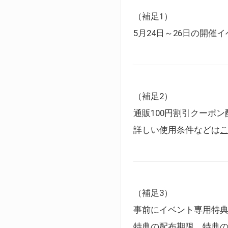
（補足1）
5月24日～26日の開
（補足2）
通販100円割引クーポン
詳しい使用条件などは
（補足3）
事前にイベント専用特
特典の配布期限、特典