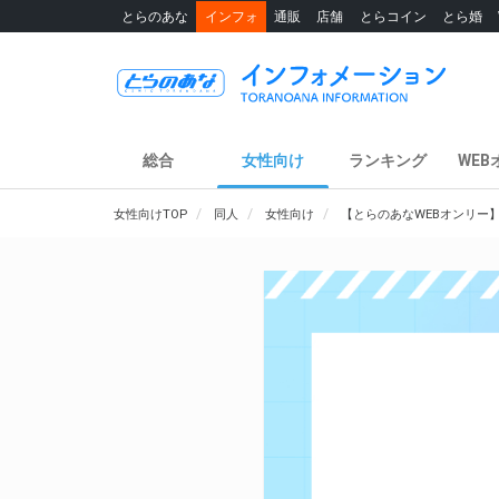
とらのあな
インフォ
通販
店舗
とらコイン
とら婚
総合
女性向け
ランキング
WEB
女性向けTOP
同人
女性向け
【とらのあなWEBオンリー