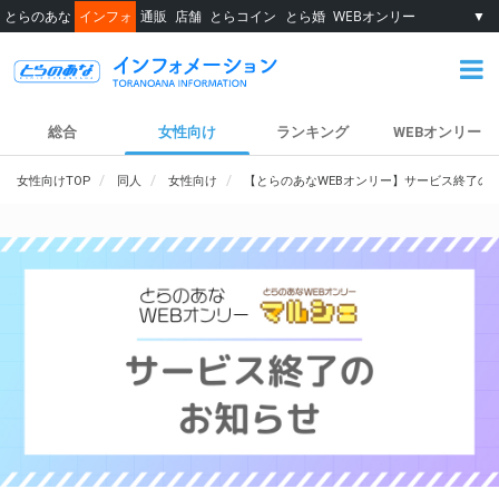
とらのあな
インフォ
通販
店舗
とらコイン
とら婚
WEBオンリー
▼
総合
女性向け
ランキング
WEBオンリー
女性向けTOP
同人
女性向け
【とらのあなWEBオンリー】サービス終了の