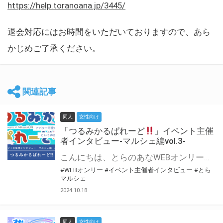
https://help.toranoana.jp/3445/
退会対応にはお時間をいただいておりますので、あら
かじめご了承ください。
関連記事
同人
女性向け
「つるみかるぱれーど
」イベント主催
者インタビュー-マルシェ編vol.3-
こんにちは、とらのあなWEBオンリー運営スタッフです。 新たにお届けする、イベント主催者インタビュー-マルシェ編-は、 とらのあなWEBオンリー「マルシェ」をご利用した主催様に 「マルシェ」を使って開催した感想や心がけをお聞きする企画です。 今回は、WEBオンリー初開催「つるみかるぱれーど
#WEBオンリー
#イベント主催者インタビュー
#とら
マルシェ
2024.10.18
同人
女性向け