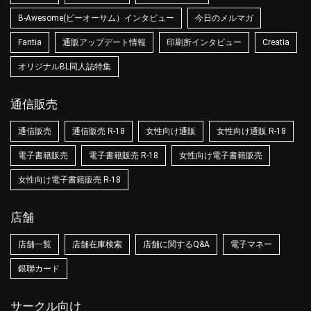
B-Awesome(ビーオーサム）インタビュー
今日のメルマガ
Fantia
通販アップデート情報
印刷所インタビュー
Creatia
オリジナルBL同人誌特集
通信販売
通信販売
通信販売 R-18
女性向け通販
女性向け通販 R-18
電子書籍販売
電子書籍販売 R-18
女性向け電子書籍販売
女性向け電子書籍販売 R-18
店舗
店舗一覧
店舗在庫検索
店舗に関するQ&A
電子マネー
銀聯カード
サークル向け