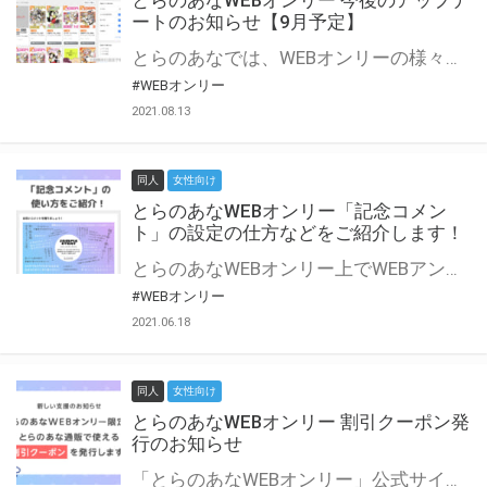
とらのあなWEBオンリー 今後のアップデ
ートのお知らせ【9月予定】
とらのあなでは、WEBオンリーの様々な支援を実施しています。 今回は2021年9月に実装を予定しているアップデート情報についてご紹介いたします。 とらのあなWEBオンリーサイトはこちら
#WEBオンリー
2021.08.13
同人
女性向け
とらのあなWEBオンリー「記念コメン
ト」の設定の仕方などをご紹介します！
とらのあなWEBオンリー上でWEBアンソロジーが作成できる「記念コメント」について、その使い方や作成手順を解説します！ 支援タイプを「サークル参加型」「サークル参加型・マルシェ(イベント会場)機能付き」でお申し込みいただいている主催者様はぜひご活用ください♪ とらのあなWEBオンリーサイトはこちら
#WEBオンリー
2021.06.18
同人
女性向け
とらのあなWEBオンリー 割引クーポン発
行のお知らせ
「とらのあなWEBオンリー」公式サイトでとらのあな通販の「割引クーポン」を配布中！ イベントごとに開催当日限定で使える割引クーポンのシリアルコードを発行します。 とらのあなWEBオンリーのページをチェックして、イベント当日にお得にお買い物を楽しみましょう♪ ※本キャンペーンは予告なく終了する場合がございます。 とらのあなWEBオンリーサイトはこちら