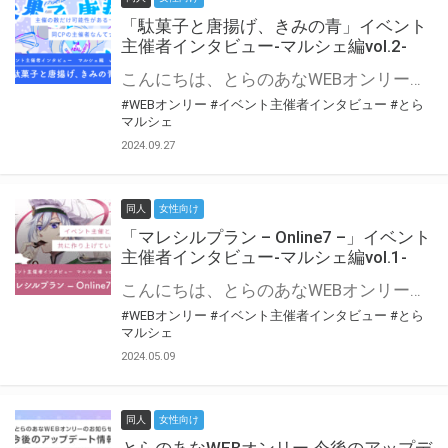
「駄菓子と唐揚げ、きみの青」イベント
主催者インタビュー-マルシェ編vol.2-
こんにちは、とらのあなWEBオンリー運営スタッフです。 新たにお届けする、イベント主催者インタビュー-マルシェ編-は、 とらのあなWEBオンリー「マルシェ」をご利用の主催様に 「マルシェ」を使ってイベントを開催した感想や心がけをお聞きする企画です。 今回は、WEBオンリー初開催「駄菓子と唐揚げ、きみの青」より、 主催のぎこ六屋様にお話を伺いました。 協力：ぎこ六屋様／イベント公式Twitter（@krkgwks） とらのあなWEBオンリー「マルシェ」とは？ WEBオンリーでリアルタイムでコミュニケーションがとれるオンライン会場です。
#WEBオンリー
#イベント主催者インタビュー
#とら
マルシェ
2024.09.27
同人
女性向け
「マレシルプラン – Online7 –」イベント
主催者インタビュー-マルシェ編vol.1-
こんにちは、とらのあなWEBオンリー運営スタッフです。 新たにお届けする、イベント主催者インタビュー-マルシェ編-は、 とらのあなWEBオンリー「マルシェ」をご利用した主催様に 「マルシェ」を使って開催した感想や心がけをお聞きする企画です。 今回は、WEBオンリー開催7回目迎えた「マレシルプラン – Online7 –」より、 主催の玉川うた様にお話を伺いました。 ▼マレシルプランのインタビュー前回記事 「イベント主催者インタビュー vol.6」はこちら 協力：玉川うた様（マレシルプラン実行委員会 代表）／イベント公式Twitter（@mallesil_plan） とらのあなWEBオンリー「マルシェ」とは？ WEBオンリーでリアルタイムでコミュニケーションがとれるオンライン会場です。
#WEBオンリー
#イベント主催者インタビュー
#とら
マルシェ
2024.05.09
同人
女性向け