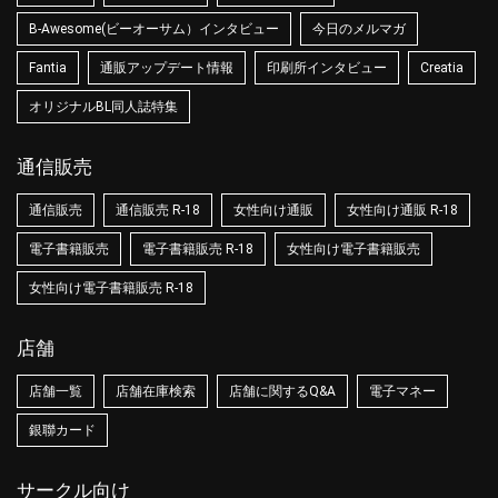
B-Awesome(ビーオーサム）インタビュー
今日のメルマガ
Fantia
通販アップデート情報
印刷所インタビュー
Creatia
オリジナルBL同人誌特集
通信販売
通信販売
通信販売 R-18
女性向け通販
女性向け通販 R-18
電子書籍販売
電子書籍販売 R-18
女性向け電子書籍販売
女性向け電子書籍販売 R-18
店舗
店舗一覧
店舗在庫検索
店舗に関するQ&A
電子マネー
銀聯カード
サークル向け