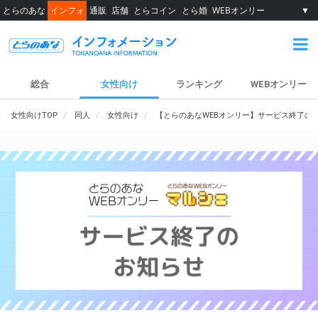
とらのあな
インフォ
通販
店舗
とらコイン
とら婚
WEBオンリー
▼
総合
女性向け
ランキング
WEBオンリー
女性向けTOP
同人
女性向け
【とらのあなWEBオンリー】サービス終了の