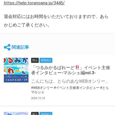
https://help.toranoana.jp/3445/
退会対応にはお時間をいただいておりますので、あら
かじめご了承ください。
関連記事
同人
女性向け
「つるみかるぱれーど
」イベント主催
者インタビュー-マルシェ編vol.3-
こんにちは、とらのあなWEBオンリー運営スタッフです。 新たにお届けする、イベント主催者インタビュー-マルシェ編-は、 とらのあなWEBオンリー「マルシェ」をご利用した主催様に 「マルシェ」を使って開催した感想や心がけをお聞きする企画です。 今回は、WEBオンリー初開催「つるみかるぱれーど
#WEBオンリー
#イベント主催者インタビュー
#とら
マルシェ
2024.10.18
同人
女性向け