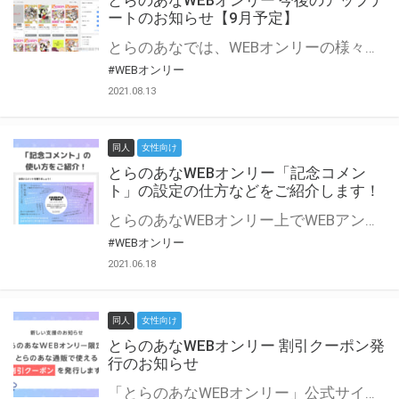
とらのあなWEBオンリー 今後のアップデ
ートのお知らせ【9月予定】
とらのあなでは、WEBオンリーの様々な支援を実施しています。 今回は2021年9月に実装を予定しているアップデート情報についてご紹介いたします。 とらのあなWEBオンリーサイトはこちら
#WEBオンリー
2021.08.13
同人
女性向け
とらのあなWEBオンリー「記念コメン
ト」の設定の仕方などをご紹介します！
とらのあなWEBオンリー上でWEBアンソロジーが作成できる「記念コメント」について、その使い方や作成手順を解説します！ 支援タイプを「サークル参加型」「サークル参加型・マルシェ(イベント会場)機能付き」でお申し込みいただいている主催者様はぜひご活用ください♪ とらのあなWEBオンリーサイトはこちら
#WEBオンリー
2021.06.18
同人
女性向け
とらのあなWEBオンリー 割引クーポン発
行のお知らせ
「とらのあなWEBオンリー」公式サイトでとらのあな通販の「割引クーポン」を配布中！ イベントごとに開催当日限定で使える割引クーポンのシリアルコードを発行します。 とらのあなWEBオンリーのページをチェックして、イベント当日にお得にお買い物を楽しみましょう♪ ※本キャンペーンは予告なく終了する場合がございます。 とらのあなWEBオンリーサイトはこちら