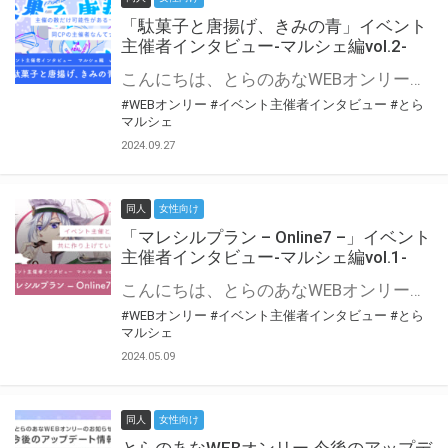
「駄菓子と唐揚げ、きみの青」イベント
主催者インタビュー-マルシェ編vol.2-
こんにちは、とらのあなWEBオンリー運営スタッフです。 新たにお届けする、イベント主催者インタビュー-マルシェ編-は、 とらのあなWEBオンリー「マルシェ」をご利用の主催様に 「マルシェ」を使ってイベントを開催した感想や心がけをお聞きする企画です。 今回は、WEBオンリー初開催「駄菓子と唐揚げ、きみの青」より、 主催のぎこ六屋様にお話を伺いました。 協力：ぎこ六屋様／イベント公式Twitter（@krkgwks） とらのあなWEBオンリー「マルシェ」とは？ WEBオンリーでリアルタイムでコミュニケーションがとれるオンライン会場です。
#WEBオンリー
#イベント主催者インタビュー
#とら
マルシェ
2024.09.27
同人
女性向け
「マレシルプラン – Online7 –」イベント
主催者インタビュー-マルシェ編vol.1-
こんにちは、とらのあなWEBオンリー運営スタッフです。 新たにお届けする、イベント主催者インタビュー-マルシェ編-は、 とらのあなWEBオンリー「マルシェ」をご利用した主催様に 「マルシェ」を使って開催した感想や心がけをお聞きする企画です。 今回は、WEBオンリー開催7回目迎えた「マレシルプラン – Online7 –」より、 主催の玉川うた様にお話を伺いました。 ▼マレシルプランのインタビュー前回記事 「イベント主催者インタビュー vol.6」はこちら 協力：玉川うた様（マレシルプラン実行委員会 代表）／イベント公式Twitter（@mallesil_plan） とらのあなWEBオンリー「マルシェ」とは？ WEBオンリーでリアルタイムでコミュニケーションがとれるオンライン会場です。
#WEBオンリー
#イベント主催者インタビュー
#とら
マルシェ
2024.05.09
同人
女性向け