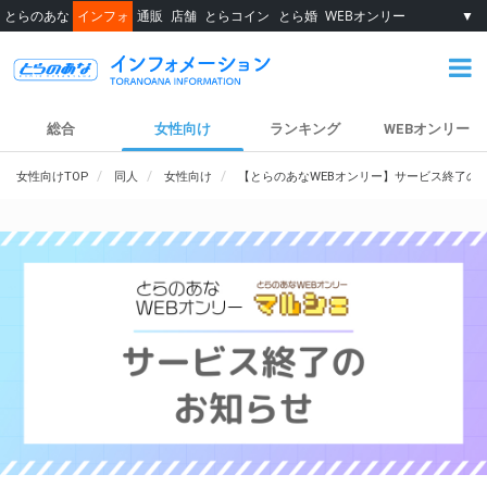
とらのあな
インフォ
通販
店舗
とらコイン
とら婚
WEBオンリー
▼
総合
女性向け
ランキング
WEBオンリー
女性向けTOP
同人
女性向け
【とらのあなWEBオンリー】サービス終了の