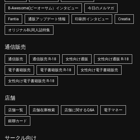
B-Awesome(ビーオーサム）インタビュー
今日のメルマガ
Fantia
通販アップデート情報
印刷所インタビュー
Creatia
オリジナルBL同人誌特集
通信販売
通信販売
通信販売 R-18
女性向け通販
女性向け通販 R-18
電子書籍販売
電子書籍販売 R-18
女性向け電子書籍販売
女性向け電子書籍販売 R-18
店舗
店舗一覧
店舗在庫検索
店舗に関するQ&A
電子マネー
銀聯カード
サークル向け