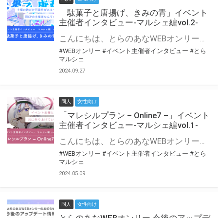
「駄菓子と唐揚げ、きみの青」イベント
主催者インタビュー-マルシェ編vol.2-
こんにちは、とらのあなWEBオンリー運営スタッフです。 新たにお届けする、イベント主催者インタビュー-マルシェ編-は、 とらのあなWEBオンリー「マルシェ」をご利用の主催様に 「マルシェ」を使ってイベントを開催した感想や心がけをお聞きする企画です。 今回は、WEBオンリー初開催「駄菓子と唐揚げ、きみの青」より、 主催のぎこ六屋様にお話を伺いました。 協力：ぎこ六屋様／イベント公式Twitter（@krkgwks） とらのあなWEBオンリー「マルシェ」とは？ WEBオンリーでリアルタイムでコミュニケーションがとれるオンライン会場です。
#WEBオンリー
#イベント主催者インタビュー
#とら
マルシェ
2024.09.27
同人
女性向け
「マレシルプラン – Online7 –」イベント
主催者インタビュー-マルシェ編vol.1-
こんにちは、とらのあなWEBオンリー運営スタッフです。 新たにお届けする、イベント主催者インタビュー-マルシェ編-は、 とらのあなWEBオンリー「マルシェ」をご利用した主催様に 「マルシェ」を使って開催した感想や心がけをお聞きする企画です。 今回は、WEBオンリー開催7回目迎えた「マレシルプラン – Online7 –」より、 主催の玉川うた様にお話を伺いました。 ▼マレシルプランのインタビュー前回記事 「イベント主催者インタビュー vol.6」はこちら 協力：玉川うた様（マレシルプラン実行委員会 代表）／イベント公式Twitter（@mallesil_plan） とらのあなWEBオンリー「マルシェ」とは？ WEBオンリーでリアルタイムでコミュニケーションがとれるオンライン会場です。
#WEBオンリー
#イベント主催者インタビュー
#とら
マルシェ
2024.05.09
同人
女性向け