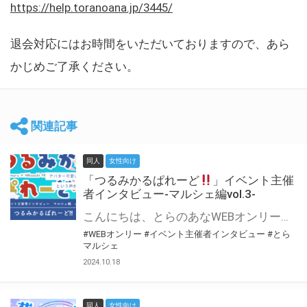
https://help.toranoana.jp/3445/
退会対応にはお時間をいただいておりますので、あら
かじめご了承ください。
関連記事
同人
女性向け
「つるみかるぱれーど
」イベント主催
者インタビュー-マルシェ編vol.3-
こんにちは、とらのあなWEBオンリー運営スタッフです。 新たにお届けする、イベント主催者インタビュー-マルシェ編-は、 とらのあなWEBオンリー「マルシェ」をご利用した主催様に 「マルシェ」を使って開催した感想や心がけをお聞きする企画です。 今回は、WEBオンリー初開催「つるみかるぱれーど
#WEBオンリー
#イベント主催者インタビュー
#とら
マルシェ
2024.10.18
同人
女性向け