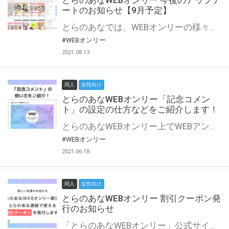
とらのあなWEBオンリー 今後のアップデ
ートのお知らせ【9月予定】
とらのあなでは、WEBオンリーの様々な支援を実施しています。 今回は2021年9月に実装を予定しているアップデート情報についてご紹介いたします。 とらのあなWEBオンリーサイトはこちら
#WEBオンリー
2021.08.13
同人
女性向け
とらのあなWEBオンリー「記念コメン
ト」の設定の仕方などをご紹介します！
とらのあなWEBオンリー上でWEBアンソロジーが作成できる「記念コメント」について、その使い方や作成手順を解説します！ 支援タイプを「サークル参加型」「サークル参加型・マルシェ(イベント会場)機能付き」でお申し込みいただいている主催者様はぜひご活用ください♪ とらのあなWEBオンリーサイトはこちら
#WEBオンリー
2021.06.18
同人
女性向け
とらのあなWEBオンリー 割引クーポン発
行のお知らせ
「とらのあなWEBオンリー」公式サイトでとらのあな通販の「割引クーポン」を配布中！ イベントごとに開催当日限定で使える割引クーポンのシリアルコードを発行します。 とらのあなWEBオンリーのページをチェックして、イベント当日にお得にお買い物を楽しみましょう♪ ※本キャンペーンは予告なく終了する場合がございます。 とらのあなWEBオンリーサイトはこちら