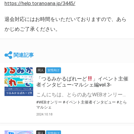
https://help.toranoana.jp/3445/
退会対応にはお時間をいただいておりますので、あら
かじめご了承ください。
関連記事
同人
女性向け
「つるみかるぱれーど
」イベント主催
者インタビュー-マルシェ編vol.3-
こんにちは、とらのあなWEBオンリー運営スタッフです。 新たにお届けする、イベント主催者インタビュー-マルシェ編-は、 とらのあなWEBオンリー「マルシェ」をご利用した主催様に 「マルシェ」を使って開催した感想や心がけをお聞きする企画です。 今回は、WEBオンリー初開催「つるみかるぱれーど
#WEBオンリー
#イベント主催者インタビュー
#とら
マルシェ
2024.10.18
同人
女性向け