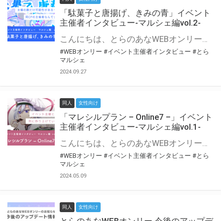
「駄菓子と唐揚げ、きみの青」イベント
主催者インタビュー-マルシェ編vol.2-
こんにちは、とらのあなWEBオンリー運営スタッフです。 新たにお届けする、イベント主催者インタビュー-マルシェ編-は、 とらのあなWEBオンリー「マルシェ」をご利用の主催様に 「マルシェ」を使ってイベントを開催した感想や心がけをお聞きする企画です。 今回は、WEBオンリー初開催「駄菓子と唐揚げ、きみの青」より、 主催のぎこ六屋様にお話を伺いました。 協力：ぎこ六屋様／イベント公式Twitter（@krkgwks） とらのあなWEBオンリー「マルシェ」とは？ WEBオンリーでリアルタイムでコミュニケーションがとれるオンライン会場です。
#WEBオンリー
#イベント主催者インタビュー
#とら
マルシェ
2024.09.27
同人
女性向け
「マレシルプラン – Online7 –」イベント
主催者インタビュー-マルシェ編vol.1-
こんにちは、とらのあなWEBオンリー運営スタッフです。 新たにお届けする、イベント主催者インタビュー-マルシェ編-は、 とらのあなWEBオンリー「マルシェ」をご利用した主催様に 「マルシェ」を使って開催した感想や心がけをお聞きする企画です。 今回は、WEBオンリー開催7回目迎えた「マレシルプラン – Online7 –」より、 主催の玉川うた様にお話を伺いました。 ▼マレシルプランのインタビュー前回記事 「イベント主催者インタビュー vol.6」はこちら 協力：玉川うた様（マレシルプラン実行委員会 代表）／イベント公式Twitter（@mallesil_plan） とらのあなWEBオンリー「マルシェ」とは？ WEBオンリーでリアルタイムでコミュニケーションがとれるオンライン会場です。
#WEBオンリー
#イベント主催者インタビュー
#とら
マルシェ
2024.05.09
同人
女性向け