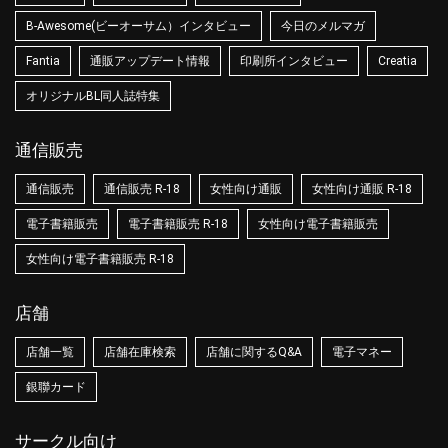
B-Awesome(ビーオーサム）インタビュー
今日のメルマガ
Fantia
通販アップデート情報
印刷所インタビュー
Creatia
オリジナルBL同人誌特集
通信販売
通信販売
通信販売 R-18
女性向け通販
女性向け通販 R-18
電子書籍販売
電子書籍販売 R-18
女性向け電子書籍販売
女性向け電子書籍販売 R-18
店舗
店舗一覧
店舗在庫検索
店舗に関するQ&A
電子マネー
銀聯カード
サークル向け