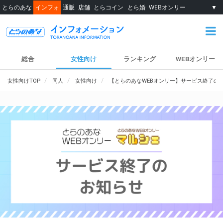
とらのあな
インフォ
通販
店舗
とらコイン
とら婚
WEBオンリー
▼
総合
女性向け
ランキング
WEBオンリー
女性向けTOP
同人
女性向け
【とらのあなWEBオンリー】サービス終了の