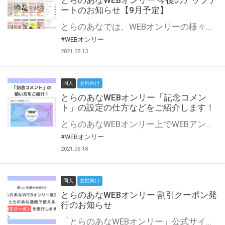
とらのあなWEBオンリー 今後のアップデ
ートのお知らせ【9月予定】
とらのあなでは、WEBオンリーの様々な支援を実施しています。 今回は2021年9月に実装を予定しているアップデート情報についてご紹介いたします。 とらのあなWEBオンリーサイトはこちら
#WEBオンリー
2021.08.13
同人
女性向け
とらのあなWEBオンリー「記念コメン
ト」の設定の仕方などをご紹介します！
とらのあなWEBオンリー上でWEBアンソロジーが作成できる「記念コメント」について、その使い方や作成手順を解説します！ 支援タイプを「サークル参加型」「サークル参加型・マルシェ(イベント会場)機能付き」でお申し込みいただいている主催者様はぜひご活用ください♪ とらのあなWEBオンリーサイトはこちら
#WEBオンリー
2021.06.18
同人
女性向け
とらのあなWEBオンリー 割引クーポン発
行のお知らせ
「とらのあなWEBオンリー」公式サイトでとらのあな通販の「割引クーポン」を配布中！ イベントごとに開催当日限定で使える割引クーポンのシリアルコードを発行します。 とらのあなWEBオンリーのページをチェックして、イベント当日にお得にお買い物を楽しみましょう♪ ※本キャンペーンは予告なく終了する場合がございます。 とらのあなWEBオンリーサイトはこちら