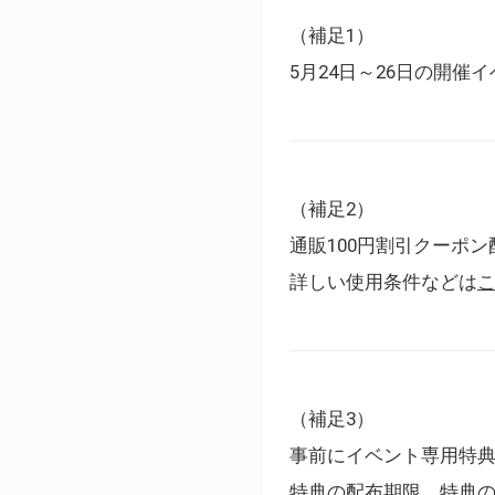
（補足1）
5月24日～26日の開
（補足2）
通販100円割引クーポン
詳しい使用条件などは
（補足3）
事前にイベント専用特
特典の配布期限、特典