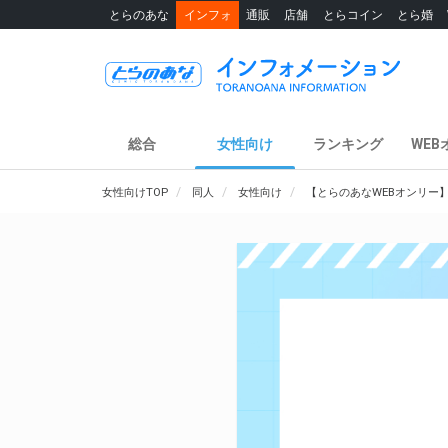
とらのあな
インフォ
通販
店舗
とらコイン
とら婚
総合
女性向け
ランキング
WEB
女性向けTOP
同人
女性向け
【とらのあなWEBオンリー