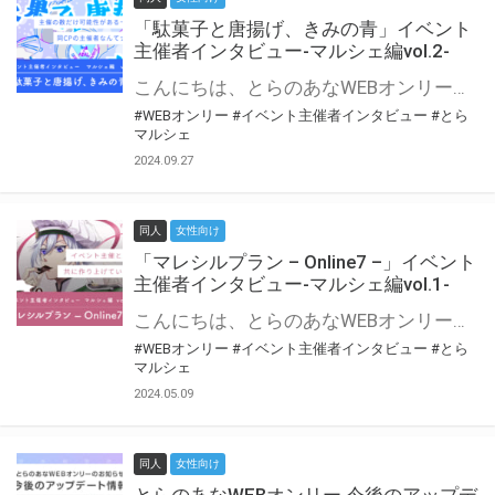
「駄菓子と唐揚げ、きみの青」イベント
主催者インタビュー-マルシェ編vol.2-
こんにちは、とらのあなWEBオンリー運営スタッフです。 新たにお届けする、イベント主催者インタビュー-マルシェ編-は、 とらのあなWEBオンリー「マルシェ」をご利用の主催様に 「マルシェ」を使ってイベントを開催した感想や心がけをお聞きする企画です。 今回は、WEBオンリー初開催「駄菓子と唐揚げ、きみの青」より、 主催のぎこ六屋様にお話を伺いました。 協力：ぎこ六屋様／イベント公式Twitter（@krkgwks） とらのあなWEBオンリー「マルシェ」とは？ WEBオンリーでリアルタイムでコミュニケーションがとれるオンライン会場です。
#WEBオンリー
#イベント主催者インタビュー
#とら
マルシェ
2024.09.27
同人
女性向け
「マレシルプラン – Online7 –」イベント
主催者インタビュー-マルシェ編vol.1-
こんにちは、とらのあなWEBオンリー運営スタッフです。 新たにお届けする、イベント主催者インタビュー-マルシェ編-は、 とらのあなWEBオンリー「マルシェ」をご利用した主催様に 「マルシェ」を使って開催した感想や心がけをお聞きする企画です。 今回は、WEBオンリー開催7回目迎えた「マレシルプラン – Online7 –」より、 主催の玉川うた様にお話を伺いました。 ▼マレシルプランのインタビュー前回記事 「イベント主催者インタビュー vol.6」はこちら 協力：玉川うた様（マレシルプラン実行委員会 代表）／イベント公式Twitter（@mallesil_plan） とらのあなWEBオンリー「マルシェ」とは？ WEBオンリーでリアルタイムでコミュニケーションがとれるオンライン会場です。
#WEBオンリー
#イベント主催者インタビュー
#とら
マルシェ
2024.05.09
同人
女性向け