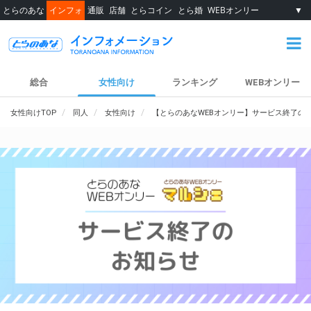
とらのあな
インフォ
通販
店舗
とらコイン
とら婚
WEBオンリー
▼
総合
女性向け
ランキング
WEBオンリー
女性向けTOP
同人
女性向け
【とらのあなWEBオンリー】サービス終了の