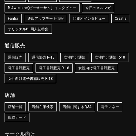
B-Awesome(ビーオーサム）インタビュー
今日のメルマガ
Fantia
通販アップデート情報
印刷所インタビュー
Creatia
オリジナルBL同人誌特集
通信販売
通信販売
通信販売 R-18
女性向け通販
女性向け通販 R-18
電子書籍販売
電子書籍販売 R-18
女性向け電子書籍販売
女性向け電子書籍販売 R-18
店舗
店舗一覧
店舗在庫検索
店舗に関するQ&A
電子マネー
銀聯カード
サークル向け