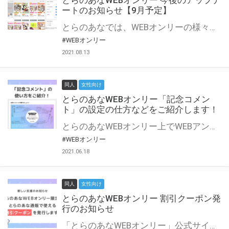
とらのあなWEBオンリー 今後のアップデ
ートのお知らせ【9月予定】
とらのあなでは、WEBオンリーの様々な支援を実施しています。 今回は2021年9月に実装を予定しているアップデート情報についてご紹介いたします。 とらのあなWEBオンリーサイトはこちら
#WEBオンリー
2021.08.13
同人
女性向け
とらのあなWEBオンリー「記念コメン
ト」の設定の仕方などをご紹介します！
とらのあなWEBオンリー上でWEBアンソロジーが作成できる「記念コメント」について、その使い方や作成手順を解説します！ 支援タイプを「サークル参加型」「サークル参加型・マルシェ(イベント会場)機能付き」でお申し込みいただいている主催者様はぜひご活用ください♪ とらのあなWEBオンリーサイトはこちら
#WEBオンリー
2021.06.18
同人
女性向け
とらのあなWEBオンリー 割引クーポン発
行のお知らせ
「とらのあなWEBオンリー」公式サイトでとらのあな通販の「割引クーポン」を配布中！ イベントごとに開催当日限定で使える割引クーポンのシリアルコードを発行します。 とらのあなWEBオンリーのページをチェックして、イベント当日にお得にお買い物を楽しみましょう♪ ※本キャンペーンは予告なく終了する場合がございます。 とらのあなWEBオンリーサイトはこちら