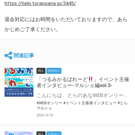
https://help.toranoana.jp/3445/
退会対応にはお時間をいただいておりますので、あら
かじめご了承ください。
関連記事
同人
女性向け
「つるみかるぱれーど
」イベント主催
者インタビュー-マルシェ編vol.3-
こんにちは、とらのあなWEBオンリー運営スタッフです。 新たにお届けする、イベント主催者インタビュー-マルシェ編-は、 とらのあなWEBオンリー「マルシェ」をご利用した主催様に 「マルシェ」を使って開催した感想や心がけをお聞きする企画です。 今回は、WEBオンリー初開催「つるみかるぱれーど
#WEBオンリー
#イベント主催者インタビュー
#とら
マルシェ
2024.10.18
同人
女性向け