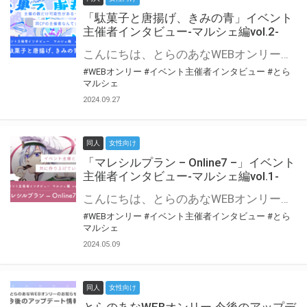
「駄菓子と唐揚げ、きみの青」イベント
主催者インタビュー-マルシェ編vol.2-
こんにちは、とらのあなWEBオンリー運営スタッフです。 新たにお届けする、イベント主催者インタビュー-マルシェ編-は、 とらのあなWEBオンリー「マルシェ」をご利用の主催様に 「マルシェ」を使ってイベントを開催した感想や心がけをお聞きする企画です。 今回は、WEBオンリー初開催「駄菓子と唐揚げ、きみの青」より、 主催のぎこ六屋様にお話を伺いました。 協力：ぎこ六屋様／イベント公式Twitter（@krkgwks） とらのあなWEBオンリー「マルシェ」とは？ WEBオンリーでリアルタイムでコミュニケーションがとれるオンライン会場です。
#WEBオンリー
#イベント主催者インタビュー
#とら
マルシェ
2024.09.27
同人
女性向け
「マレシルプラン – Online7 –」イベント
主催者インタビュー-マルシェ編vol.1-
こんにちは、とらのあなWEBオンリー運営スタッフです。 新たにお届けする、イベント主催者インタビュー-マルシェ編-は、 とらのあなWEBオンリー「マルシェ」をご利用した主催様に 「マルシェ」を使って開催した感想や心がけをお聞きする企画です。 今回は、WEBオンリー開催7回目迎えた「マレシルプラン – Online7 –」より、 主催の玉川うた様にお話を伺いました。 ▼マレシルプランのインタビュー前回記事 「イベント主催者インタビュー vol.6」はこちら 協力：玉川うた様（マレシルプラン実行委員会 代表）／イベント公式Twitter（@mallesil_plan） とらのあなWEBオンリー「マルシェ」とは？ WEBオンリーでリアルタイムでコミュニケーションがとれるオンライン会場です。
#WEBオンリー
#イベント主催者インタビュー
#とら
マルシェ
2024.05.09
同人
女性向け