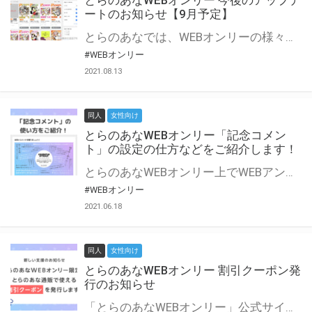
とらのあなWEBオンリー 今後のアップデ
ートのお知らせ【9月予定】
とらのあなでは、WEBオンリーの様々な支援を実施しています。 今回は2021年9月に実装を予定しているアップデート情報についてご紹介いたします。 とらのあなWEBオンリーサイトはこちら
#WEBオンリー
2021.08.13
同人
女性向け
とらのあなWEBオンリー「記念コメン
ト」の設定の仕方などをご紹介します！
とらのあなWEBオンリー上でWEBアンソロジーが作成できる「記念コメント」について、その使い方や作成手順を解説します！ 支援タイプを「サークル参加型」「サークル参加型・マルシェ(イベント会場)機能付き」でお申し込みいただいている主催者様はぜひご活用ください♪ とらのあなWEBオンリーサイトはこちら
#WEBオンリー
2021.06.18
同人
女性向け
とらのあなWEBオンリー 割引クーポン発
行のお知らせ
「とらのあなWEBオンリー」公式サイトでとらのあな通販の「割引クーポン」を配布中！ イベントごとに開催当日限定で使える割引クーポンのシリアルコードを発行します。 とらのあなWEBオンリーのページをチェックして、イベント当日にお得にお買い物を楽しみましょう♪ ※本キャンペーンは予告なく終了する場合がございます。 とらのあなWEBオンリーサイトはこちら