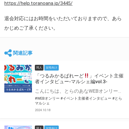
https://help.toranoana.jp/3445/
退会対応にはお時間をいただいておりますので、あら
かじめご了承ください。
関連記事
同人
女性向け
「つるみかるぱれーど
」イベント主催
者インタビュー-マルシェ編vol.3-
こんにちは、とらのあなWEBオンリー運営スタッフです。 新たにお届けする、イベント主催者インタビュー-マルシェ編-は、 とらのあなWEBオンリー「マルシェ」をご利用した主催様に 「マルシェ」を使って開催した感想や心がけをお聞きする企画です。 今回は、WEBオンリー初開催「つるみかるぱれーど
#WEBオンリー
#イベント主催者インタビュー
#とら
マルシェ
2024.10.18
同人
女性向け