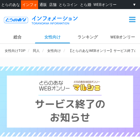
とらのあな
インフォ
通販
店舗
とらコイン
とら婚
WEBオンリー
▼
総合
女性向け
ランキング
WEBオンリー
女性向けTOP
同人
女性向け
【とらのあなWEBオンリー】サービス終了の