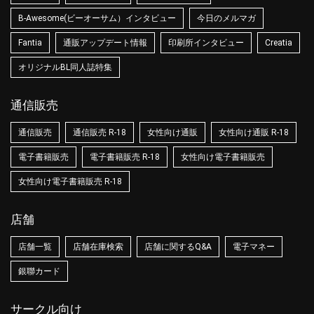
B-Awesome(ビーオーサム）インタビュー
今日のメルマガ
Fantia
通販アップデート情報
印刷所インタビュー
Creatia
オリジナルBL同人誌特集
通信販売
通信販売
通信販売 R-18
女性向け通販
女性向け通販 R-18
電子書籍販売
電子書籍販売 R-18
女性向け電子書籍販売
女性向け電子書籍販売 R-18
店舗
店舗一覧
店舗在庫検索
店舗に関するQ&A
電子マネー
銀聯カード
サークル向け