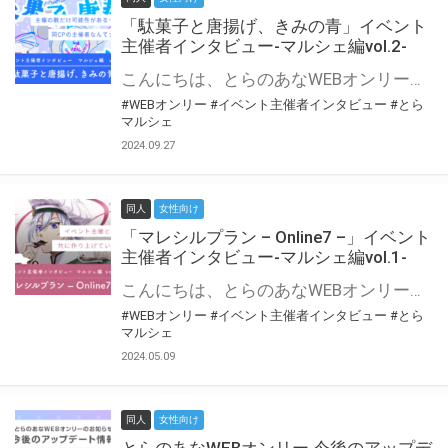
「駄菓子と唐揚げ、きみの青」イベント
主催者インタビュー-マルシェ編vol.2-
こんにちは、とらのあなWEBオンリー運営スタッフです。 新たにお届けする、イベント主催者インタビュー-マルシェ編-は、 とらのあなWEBオンリー「マルシェ」をご利用の主催様に 「マルシェ」を使ってイベントを開催した感想や心がけをお聞きする企画です。 今回は、WEBオンリー初開催「駄菓子と唐揚げ、きみの青」より、 主催のぎこ六屋様にお話を伺いました。 協力：ぎこ六屋様／イベント公式Twitter（@krkgwks） とらのあなWEBオンリー「マルシェ」とは？ WEBオンリーでリアルタイムでコミュニケーションがとれるオンライン会場です。
#WEBオンリー
#イベント主催者インタビュー
#とら
マルシェ
2024.09.27
同人
女性向け
「マレシルプラン – Online7 –」イベント
主催者インタビュー-マルシェ編vol.1-
こんにちは、とらのあなWEBオンリー運営スタッフです。 新たにお届けする、イベント主催者インタビュー-マルシェ編-は、 とらのあなWEBオンリー「マルシェ」をご利用した主催様に 「マルシェ」を使って開催した感想や心がけをお聞きする企画です。 今回は、WEBオンリー開催7回目迎えた「マレシルプラン – Online7 –」より、 主催の玉川うた様にお話を伺いました。 ▼マレシルプランのインタビュー前回記事 「イベント主催者インタビュー vol.6」はこちら 協力：玉川うた様（マレシルプラン実行委員会 代表）／イベント公式Twitter（@mallesil_plan） とらのあなWEBオンリー「マルシェ」とは？ WEBオンリーでリアルタイムでコミュニケーションがとれるオンライン会場です。
#WEBオンリー
#イベント主催者インタビュー
#とら
マルシェ
2024.05.09
同人
女性向け