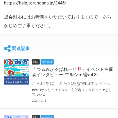
https://help.toranoana.jp/3445/
退会対応にはお時間をいただいておりますので、あら
かじめご了承ください。
関連記事
同人
女性向け
「つるみかるぱれーど
」イベント主催
者インタビュー-マルシェ編vol.3-
こんにちは、とらのあなWEBオンリー運営スタッフです。 新たにお届けする、イベント主催者インタビュー-マルシェ編-は、 とらのあなWEBオンリー「マルシェ」をご利用した主催様に 「マルシェ」を使って開催した感想や心がけをお聞きする企画です。 今回は、WEBオンリー初開催「つるみかるぱれーど
#WEBオンリー
#イベント主催者インタビュー
#とら
マルシェ
2024.10.18
同人
女性向け