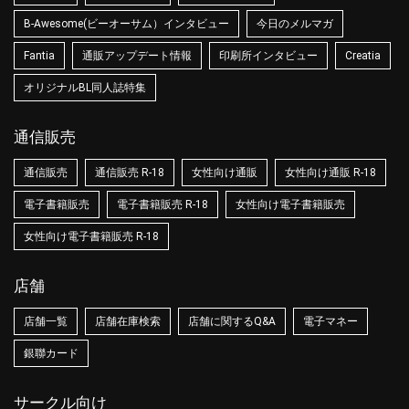
B-Awesome(ビーオーサム）インタビュー
今日のメルマガ
Fantia
通販アップデート情報
印刷所インタビュー
Creatia
オリジナルBL同人誌特集
通信販売
通信販売
通信販売 R-18
女性向け通販
女性向け通販 R-18
電子書籍販売
電子書籍販売 R-18
女性向け電子書籍販売
女性向け電子書籍販売 R-18
店舗
店舗一覧
店舗在庫検索
店舗に関するQ&A
電子マネー
銀聯カード
サークル向け