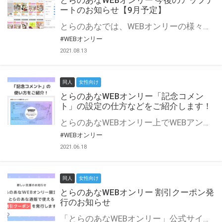
とらのあなWEBオンリー 今後のアップデ
ートのお知らせ【9月予定】
とらのあなでは、WEBオンリーの様々な支援を実施しています。 今回は2021年9月に実装を予定しているアップデート情報についてご紹介いたします。 とらのあなWEBオンリーサイトはこちら
#WEBオンリー
2021.08.13
同人
女性向け
とらのあなWEBオンリー「記念コメン
ト」の設定の仕方などをご紹介します！
とらのあなWEBオンリー上でWEBアンソロジーが作成できる「記念コメント」について、その使い方や作成手順を解説します！ 支援タイプを「サークル参加型」「サークル参加型・マルシェ(イベント会場)機能付き」でお申し込みいただいている主催者様はぜひご活用ください♪ とらのあなWEBオンリーサイトはこちら
#WEBオンリー
2021.06.18
同人
女性向け
とらのあなWEBオンリー 割引クーポン発
行のお知らせ
「とらのあなWEBオンリー」公式サイトでとらのあな通販の「割引クーポン」を配布中！ イベントごとに開催当日限定で使える割引クーポンのシリアルコードを発行します。 とらのあなWEBオンリーのページをチェックして、イベント当日にお得にお買い物を楽しみましょう♪ ※本キャンペーンは予告なく終了する場合がございます。 とらのあなWEBオンリーサイトはこちら