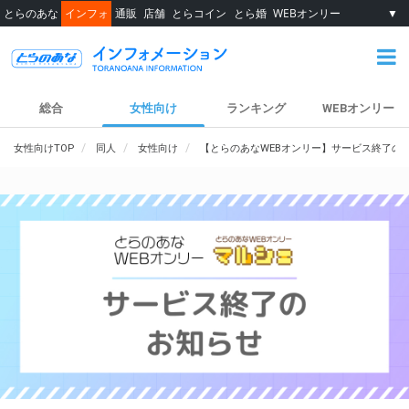
とらのあな
インフォ
通販
店舗
とらコイン
とら婚
WEBオンリー
▼
総合
女性向け
ランキング
WEBオンリー
女性向けTOP
同人
女性向け
【とらのあなWEBオンリー】サービス終了の