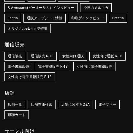
B-Awesome(ビーオーサム）インタビュー
今日のメルマガ
Fantia
通販アップデート情報
印刷所インタビュー
Creatia
オリジナルBL同人誌特集
通信販売
通信販売
通信販売 R-18
女性向け通販
女性向け通販 R-18
電子書籍販売
電子書籍販売 R-18
女性向け電子書籍販売
女性向け電子書籍販売 R-18
店舗
店舗一覧
店舗在庫検索
店舗に関するQ&A
電子マネー
銀聯カード
サークル向け