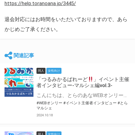
https://help.toranoana.jp/3445/
退会対応にはお時間をいただいておりますので、あら
かじめご了承ください。
関連記事
同人
女性向け
「つるみかるぱれーど
」イベント主催
者インタビュー-マルシェ編vol.3-
こんにちは、とらのあなWEBオンリー運営スタッフです。 新たにお届けする、イベント主催者インタビュー-マルシェ編-は、 とらのあなWEBオンリー「マルシェ」をご利用した主催様に 「マルシェ」を使って開催した感想や心がけをお聞きする企画です。 今回は、WEBオンリー初開催「つるみかるぱれーど
#WEBオンリー
#イベント主催者インタビュー
#とら
マルシェ
2024.10.18
同人
女性向け