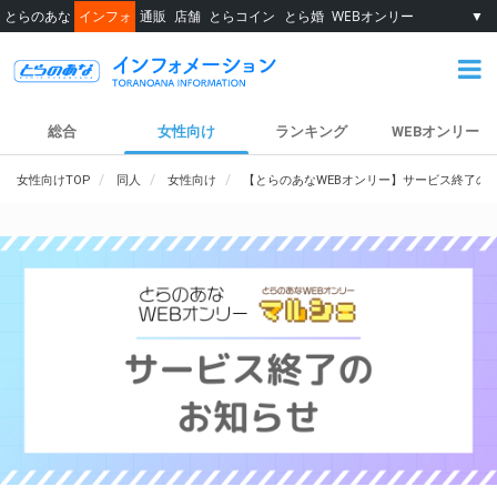
とらのあな
インフォ
通販
店舗
とらコイン
とら婚
WEBオンリー
▼
総合
女性向け
ランキング
WEBオンリー
女性向けTOP
同人
女性向け
【とらのあなWEBオンリー】サービス終了の