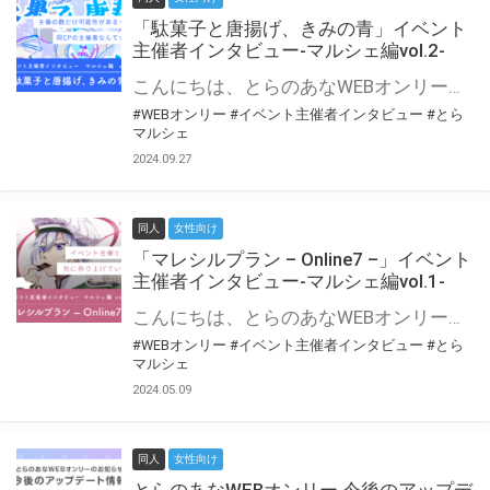
「駄菓子と唐揚げ、きみの青」イベント
主催者インタビュー-マルシェ編vol.2-
こんにちは、とらのあなWEBオンリー運営スタッフです。 新たにお届けする、イベント主催者インタビュー-マルシェ編-は、 とらのあなWEBオンリー「マルシェ」をご利用の主催様に 「マルシェ」を使ってイベントを開催した感想や心がけをお聞きする企画です。 今回は、WEBオンリー初開催「駄菓子と唐揚げ、きみの青」より、 主催のぎこ六屋様にお話を伺いました。 協力：ぎこ六屋様／イベント公式Twitter（@krkgwks） とらのあなWEBオンリー「マルシェ」とは？ WEBオンリーでリアルタイムでコミュニケーションがとれるオンライン会場です。
#WEBオンリー
#イベント主催者インタビュー
#とら
マルシェ
2024.09.27
同人
女性向け
「マレシルプラン – Online7 –」イベント
主催者インタビュー-マルシェ編vol.1-
こんにちは、とらのあなWEBオンリー運営スタッフです。 新たにお届けする、イベント主催者インタビュー-マルシェ編-は、 とらのあなWEBオンリー「マルシェ」をご利用した主催様に 「マルシェ」を使って開催した感想や心がけをお聞きする企画です。 今回は、WEBオンリー開催7回目迎えた「マレシルプラン – Online7 –」より、 主催の玉川うた様にお話を伺いました。 ▼マレシルプランのインタビュー前回記事 「イベント主催者インタビュー vol.6」はこちら 協力：玉川うた様（マレシルプラン実行委員会 代表）／イベント公式Twitter（@mallesil_plan） とらのあなWEBオンリー「マルシェ」とは？ WEBオンリーでリアルタイムでコミュニケーションがとれるオンライン会場です。
#WEBオンリー
#イベント主催者インタビュー
#とら
マルシェ
2024.05.09
同人
女性向け