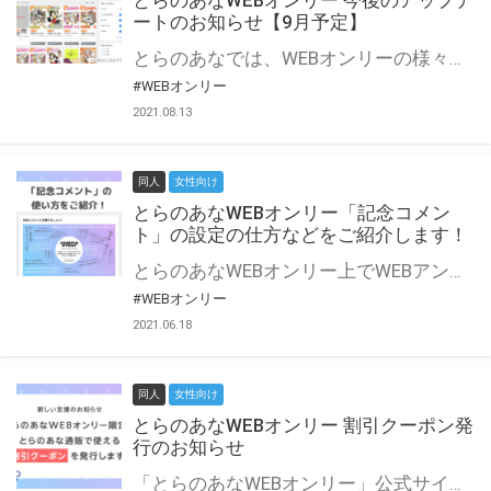
とらのあなWEBオンリー 今後のアップデ
ートのお知らせ【9月予定】
とらのあなでは、WEBオンリーの様々な支援を実施しています。 今回は2021年9月に実装を予定しているアップデート情報についてご紹介いたします。 とらのあなWEBオンリーサイトはこちら
#WEBオンリー
2021.08.13
同人
女性向け
とらのあなWEBオンリー「記念コメン
ト」の設定の仕方などをご紹介します！
とらのあなWEBオンリー上でWEBアンソロジーが作成できる「記念コメント」について、その使い方や作成手順を解説します！ 支援タイプを「サークル参加型」「サークル参加型・マルシェ(イベント会場)機能付き」でお申し込みいただいている主催者様はぜひご活用ください♪ とらのあなWEBオンリーサイトはこちら
#WEBオンリー
2021.06.18
同人
女性向け
とらのあなWEBオンリー 割引クーポン発
行のお知らせ
「とらのあなWEBオンリー」公式サイトでとらのあな通販の「割引クーポン」を配布中！ イベントごとに開催当日限定で使える割引クーポンのシリアルコードを発行します。 とらのあなWEBオンリーのページをチェックして、イベント当日にお得にお買い物を楽しみましょう♪ ※本キャンペーンは予告なく終了する場合がございます。 とらのあなWEBオンリーサイトはこちら