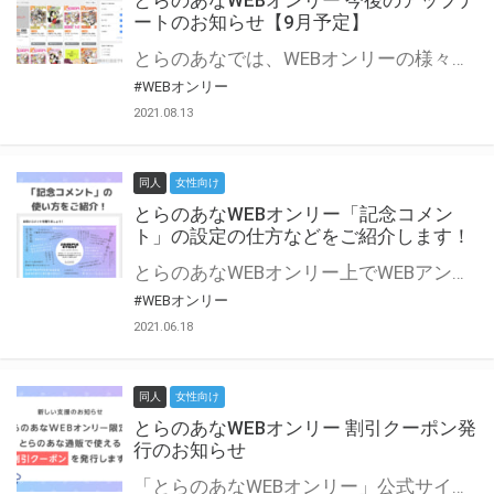
とらのあなWEBオンリー 今後のアップデ
ートのお知らせ【9月予定】
とらのあなでは、WEBオンリーの様々な支援を実施しています。 今回は2021年9月に実装を予定しているアップデート情報についてご紹介いたします。 とらのあなWEBオンリーサイトはこちら
#WEBオンリー
2021.08.13
同人
女性向け
とらのあなWEBオンリー「記念コメン
ト」の設定の仕方などをご紹介します！
とらのあなWEBオンリー上でWEBアンソロジーが作成できる「記念コメント」について、その使い方や作成手順を解説します！ 支援タイプを「サークル参加型」「サークル参加型・マルシェ(イベント会場)機能付き」でお申し込みいただいている主催者様はぜひご活用ください♪ とらのあなWEBオンリーサイトはこちら
#WEBオンリー
2021.06.18
同人
女性向け
とらのあなWEBオンリー 割引クーポン発
行のお知らせ
「とらのあなWEBオンリー」公式サイトでとらのあな通販の「割引クーポン」を配布中！ イベントごとに開催当日限定で使える割引クーポンのシリアルコードを発行します。 とらのあなWEBオンリーのページをチェックして、イベント当日にお得にお買い物を楽しみましょう♪ ※本キャンペーンは予告なく終了する場合がございます。 とらのあなWEBオンリーサイトはこちら