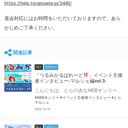
https://help.toranoana.jp/3445/
退会対応にはお時間をいただいておりますので、あら
かじめご了承ください。
関連記事
同人
女性向け
「つるみかるぱれーど
」イベント主催
者インタビュー-マルシェ編vol.3-
こんにちは、とらのあなWEBオンリー運営スタッフです。 新たにお届けする、イベント主催者インタビュー-マルシェ編-は、 とらのあなWEBオンリー「マルシェ」をご利用した主催様に 「マルシェ」を使って開催した感想や心がけをお聞きする企画です。 今回は、WEBオンリー初開催「つるみかるぱれーど
#WEBオンリー
#イベント主催者インタビュー
#とら
マルシェ
2024.10.18
同人
女性向け