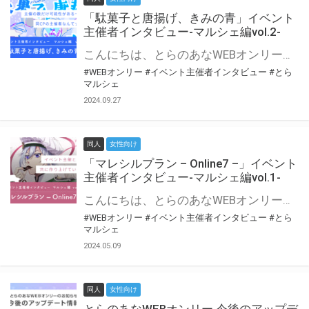
「駄菓子と唐揚げ、きみの青」イベント
主催者インタビュー-マルシェ編vol.2-
こんにちは、とらのあなWEBオンリー運営スタッフです。 新たにお届けする、イベント主催者インタビュー-マルシェ編-は、 とらのあなWEBオンリー「マルシェ」をご利用の主催様に 「マルシェ」を使ってイベントを開催した感想や心がけをお聞きする企画です。 今回は、WEBオンリー初開催「駄菓子と唐揚げ、きみの青」より、 主催のぎこ六屋様にお話を伺いました。 協力：ぎこ六屋様／イベント公式Twitter（@krkgwks） とらのあなWEBオンリー「マルシェ」とは？ WEBオンリーでリアルタイムでコミュニケーションがとれるオンライン会場です。
#WEBオンリー
#イベント主催者インタビュー
#とら
マルシェ
2024.09.27
同人
女性向け
「マレシルプラン – Online7 –」イベント
主催者インタビュー-マルシェ編vol.1-
こんにちは、とらのあなWEBオンリー運営スタッフです。 新たにお届けする、イベント主催者インタビュー-マルシェ編-は、 とらのあなWEBオンリー「マルシェ」をご利用した主催様に 「マルシェ」を使って開催した感想や心がけをお聞きする企画です。 今回は、WEBオンリー開催7回目迎えた「マレシルプラン – Online7 –」より、 主催の玉川うた様にお話を伺いました。 ▼マレシルプランのインタビュー前回記事 「イベント主催者インタビュー vol.6」はこちら 協力：玉川うた様（マレシルプラン実行委員会 代表）／イベント公式Twitter（@mallesil_plan） とらのあなWEBオンリー「マルシェ」とは？ WEBオンリーでリアルタイムでコミュニケーションがとれるオンライン会場です。
#WEBオンリー
#イベント主催者インタビュー
#とら
マルシェ
2024.05.09
同人
女性向け