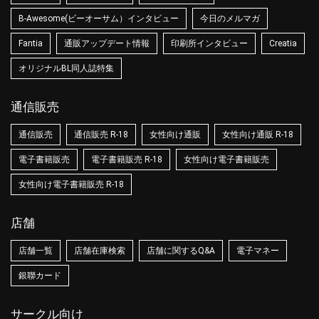
B-Awesome(ビーオーサム）インタビュー
今日のメルマガ
Fantia
通販アップデート情報
印刷所インタビュー
Creatia
オリジナルBL同人誌特集
通信販売
通信販売
通信販売 R-18
女性向け通販
女性向け通販 R-18
電子書籍販売
電子書籍販売 R-18
女性向け電子書籍販売
女性向け電子書籍販売 R-18
店舗
店舗一覧
店舗在庫検索
店舗に関するQ&A
電子マネー
銀聯カード
サークル向け