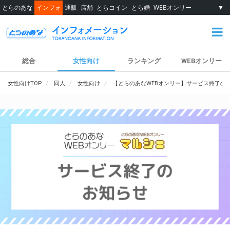
とらのあな
インフォ
通販
店舗
とらコイン
とら婚
WEBオンリー
▼
総合
女性向け
ランキング
WEBオンリー
女性向けTOP
同人
女性向け
【とらのあなWEBオンリー】サービス終了の