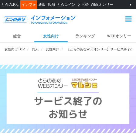
とらのあな
インフォ
通販
店舗
とらコイン
とら婚
WEBオンリー
▼
総合
女性向け
ランキング
WEBオンリー
女性向けTOP
同人
女性向け
【とらのあなWEBオンリー】サービス終了の