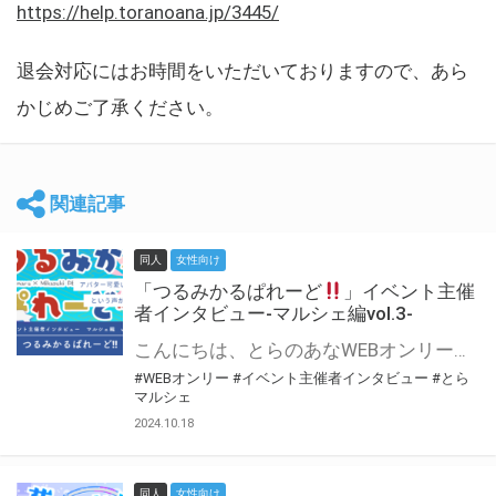
https://help.toranoana.jp/3445/
退会対応にはお時間をいただいておりますので、あら
かじめご了承ください。
関連記事
同人
女性向け
「つるみかるぱれーど
」イベント主催
者インタビュー-マルシェ編vol.3-
こんにちは、とらのあなWEBオンリー運営スタッフです。 新たにお届けする、イベント主催者インタビュー-マルシェ編-は、 とらのあなWEBオンリー「マルシェ」をご利用した主催様に 「マルシェ」を使って開催した感想や心がけをお聞きする企画です。 今回は、WEBオンリー初開催「つるみかるぱれーど
#WEBオンリー
#イベント主催者インタビュー
#とら
マルシェ
2024.10.18
同人
女性向け