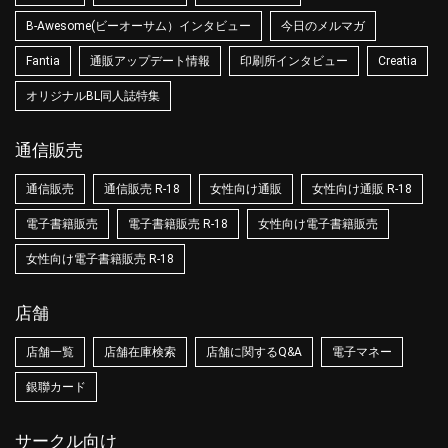
B-Awesome(ビーオーサム）インタビュー
今日のメルマガ
Fantia
通販アップデート情報
印刷所インタビュー
Creatia
オリジナルBL同人誌特集
通信販売
通信販売
通信販売 R-18
女性向け通販
女性向け通販 R-18
電子書籍販売
電子書籍販売 R-18
女性向け電子書籍販売
女性向け電子書籍販売 R-18
店舗
店舗一覧
店舗在庫検索
店舗に関するQ&A
電子マネー
銀聯カード
サークル向け