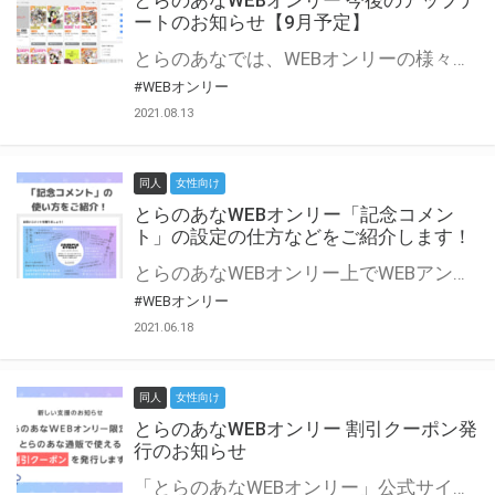
とらのあなWEBオンリー 今後のアップデ
ートのお知らせ【9月予定】
とらのあなでは、WEBオンリーの様々な支援を実施しています。 今回は2021年9月に実装を予定しているアップデート情報についてご紹介いたします。 とらのあなWEBオンリーサイトはこちら
#WEBオンリー
2021.08.13
同人
女性向け
とらのあなWEBオンリー「記念コメン
ト」の設定の仕方などをご紹介します！
とらのあなWEBオンリー上でWEBアンソロジーが作成できる「記念コメント」について、その使い方や作成手順を解説します！ 支援タイプを「サークル参加型」「サークル参加型・マルシェ(イベント会場)機能付き」でお申し込みいただいている主催者様はぜひご活用ください♪ とらのあなWEBオンリーサイトはこちら
#WEBオンリー
2021.06.18
同人
女性向け
とらのあなWEBオンリー 割引クーポン発
行のお知らせ
「とらのあなWEBオンリー」公式サイトでとらのあな通販の「割引クーポン」を配布中！ イベントごとに開催当日限定で使える割引クーポンのシリアルコードを発行します。 とらのあなWEBオンリーのページをチェックして、イベント当日にお得にお買い物を楽しみましょう♪ ※本キャンペーンは予告なく終了する場合がございます。 とらのあなWEBオンリーサイトはこちら