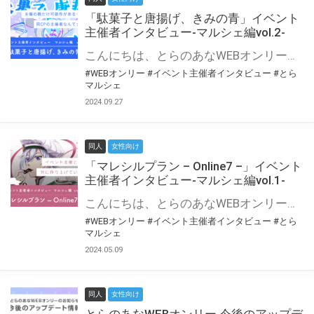
「駄菓子と唐揚げ、きみの青」イベント
主催者インタビュー-マルシェ編vol.2-
こんにちは、とらのあなWEBオンリー運営スタッフです。 新たにお届けする、イベント主催者インタビュー-マルシェ編-は、 とらのあなWEBオンリー「マルシェ」をご利用の主催様に 「マルシェ」を使ってイベントを開催した感想や心がけをお聞きする企画です。 今回は、WEBオンリー初開催「駄菓子と唐揚げ、きみの青」より、 主催のぎこ六屋様にお話を伺いました。 協力：ぎこ六屋様／イベント公式Twitter（@krkgwks） とらのあなWEBオンリー「マルシェ」とは？ WEBオンリーでリアルタイムでコミュニケーションがとれるオンライン会場です。
#WEBオンリー
#イベント主催者インタビュー
#とら
マルシェ
2024.09.27
同人
女性向け
「マレシルプラン – Online7 –」イベント
主催者インタビュー-マルシェ編vol.1-
こんにちは、とらのあなWEBオンリー運営スタッフです。 新たにお届けする、イベント主催者インタビュー-マルシェ編-は、 とらのあなWEBオンリー「マルシェ」をご利用した主催様に 「マルシェ」を使って開催した感想や心がけをお聞きする企画です。 今回は、WEBオンリー開催7回目迎えた「マレシルプラン – Online7 –」より、 主催の玉川うた様にお話を伺いました。 ▼マレシルプランのインタビュー前回記事 「イベント主催者インタビュー vol.6」はこちら 協力：玉川うた様（マレシルプラン実行委員会 代表）／イベント公式Twitter（@mallesil_plan） とらのあなWEBオンリー「マルシェ」とは？ WEBオンリーでリアルタイムでコミュニケーションがとれるオンライン会場です。
#WEBオンリー
#イベント主催者インタビュー
#とら
マルシェ
2024.05.09
同人
女性向け