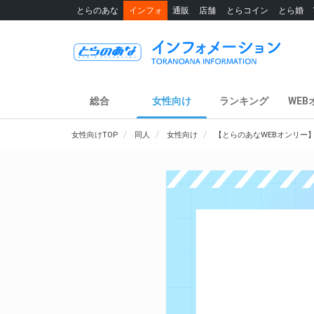
とらのあな
インフォ
通販
店舗
とらコイン
とら婚
総合
女性向け
ランキング
WEB
女性向けTOP
同人
女性向け
【とらのあなWEBオンリー