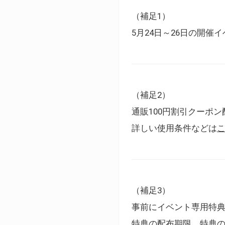
（補足1）
5月24日～26日の開
（補足2）
通販100円割引クーポン
詳しい使用条件などは
（補足3）
事前にイベント専用特
特典の配布期限、特典