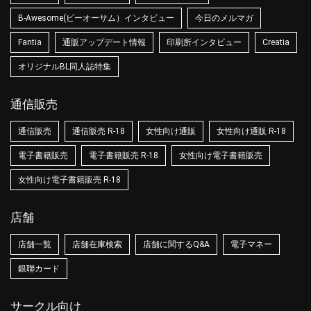
B-Awesome(ビーオーサム）インタビュー
今日のメルマガ
Fantia
通販アップデート情報
印刷所インタビュー
Creatia
オリジナルBL同人誌特集
通信販売
通信販売
通信販売 R-18
女性向け通販
女性向け通販 R-18
電子書籍販売
電子書籍販売 R-18
女性向け電子書籍販売
女性向け電子書籍販売 R-18
店舗
店舗一覧
店舗在庫検索
店舗に関するQ&A
電子マネー
銀聯カード
サークル向け