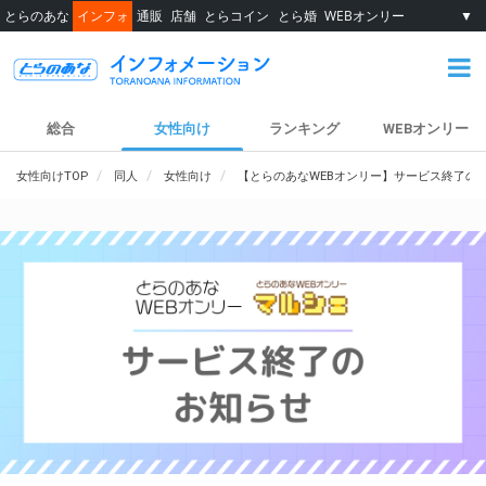
とらのあな
インフォ
通販
店舗
とらコイン
とら婚
WEBオンリー
▼
総合
女性向け
ランキング
WEBオンリー
女性向けTOP
同人
女性向け
【とらのあなWEBオンリー】サービス終了の