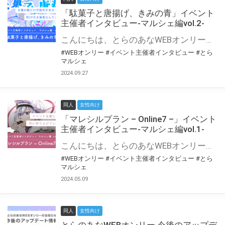
「駄菓子と唐揚げ、きみの青」イベント
主催者インタビュー-マルシェ編vol.2-
こんにちは、とらのあなWEBオンリー運営スタッフです。 新たにお届けする、イベント主催者インタビュー-マルシェ編-は、 とらのあなWEBオンリー「マルシェ」をご利用の主催様に 「マルシェ」を使ってイベントを開催した感想や心がけをお聞きする企画です。 今回は、WEBオンリー初開催「駄菓子と唐揚げ、きみの青」より、 主催のぎこ六屋様にお話を伺いました。 協力：ぎこ六屋様／イベント公式Twitter（@krkgwks） とらのあなWEBオンリー「マルシェ」とは？ WEBオンリーでリアルタイムでコミュニケーションがとれるオンライン会場です。
#WEBオンリー
#イベント主催者インタビュー
#とら
マルシェ
2024.09.27
同人
女性向け
「マレシルプラン – Online7 –」イベント
主催者インタビュー-マルシェ編vol.1-
こんにちは、とらのあなWEBオンリー運営スタッフです。 新たにお届けする、イベント主催者インタビュー-マルシェ編-は、 とらのあなWEBオンリー「マルシェ」をご利用した主催様に 「マルシェ」を使って開催した感想や心がけをお聞きする企画です。 今回は、WEBオンリー開催7回目迎えた「マレシルプラン – Online7 –」より、 主催の玉川うた様にお話を伺いました。 ▼マレシルプランのインタビュー前回記事 「イベント主催者インタビュー vol.6」はこちら 協力：玉川うた様（マレシルプラン実行委員会 代表）／イベント公式Twitter（@mallesil_plan） とらのあなWEBオンリー「マルシェ」とは？ WEBオンリーでリアルタイムでコミュニケーションがとれるオンライン会場です。
#WEBオンリー
#イベント主催者インタビュー
#とら
マルシェ
2024.05.09
同人
女性向け