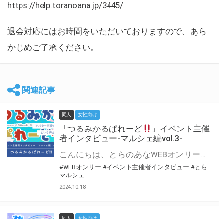
https://help.toranoana.jp/3445/
退会対応にはお時間をいただいておりますので、あら
かじめご了承ください。
関連記事
同人
女性向け
「つるみかるぱれーど
」イベント主催
者インタビュー-マルシェ編vol.3-
こんにちは、とらのあなWEBオンリー運営スタッフです。 新たにお届けする、イベント主催者インタビュー-マルシェ編-は、 とらのあなWEBオンリー「マルシェ」をご利用した主催様に 「マルシェ」を使って開催した感想や心がけをお聞きする企画です。 今回は、WEBオンリー初開催「つるみかるぱれーど
#WEBオンリー
#イベント主催者インタビュー
#とら
マルシェ
2024.10.18
同人
女性向け