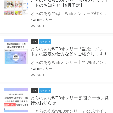
とらのあなWEBオンリー 今後のアップデ
ートのお知らせ【9月予定】
とらのあなでは、WEBオンリーの様々な支援を実施しています。 今回は2021年9月に実装を予定しているアップデート情報についてご紹介いたします。 とらのあなWEBオンリーサイトはこちら
#WEBオンリー
2021.08.13
同人
女性向け
とらのあなWEBオンリー「記念コメン
ト」の設定の仕方などをご紹介します！
とらのあなWEBオンリー上でWEBアンソロジーが作成できる「記念コメント」について、その使い方や作成手順を解説します！ 支援タイプを「サークル参加型」「サークル参加型・マルシェ(イベント会場)機能付き」でお申し込みいただいている主催者様はぜひご活用ください♪ とらのあなWEBオンリーサイトはこちら
#WEBオンリー
2021.06.18
同人
女性向け
とらのあなWEBオンリー 割引クーポン発
行のお知らせ
「とらのあなWEBオンリー」公式サイトでとらのあな通販の「割引クーポン」を配布中！ イベントごとに開催当日限定で使える割引クーポンのシリアルコードを発行します。 とらのあなWEBオンリーのページをチェックして、イベント当日にお得にお買い物を楽しみましょう♪ ※本キャンペーンは予告なく終了する場合がございます。 とらのあなWEBオンリーサイトはこちら