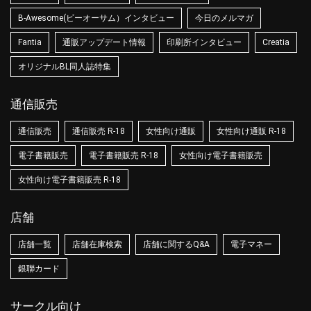
B-Awesome(ビーオーサム）インタビュー
今日のメルマガ
Fantia
通販アップデート情報
印刷所インタビュー
Creatia
オリジナルBL同人誌特集
通信販売
通信販売
通信販売 R-18
女性向け通販
女性向け通販 R-18
電子書籍販売
電子書籍販売 R-18
女性向け電子書籍販売
女性向け電子書籍販売 R-18
店舗
店舗一覧
店舗在庫検索
店舗に関するQ&A
電子マネー
銀聯カード
サークル向け