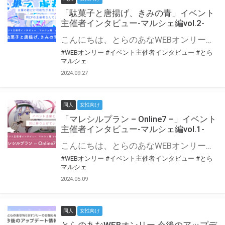
「駄菓子と唐揚げ、きみの青」イベント
主催者インタビュー-マルシェ編vol.2-
こんにちは、とらのあなWEBオンリー運営スタッフです。 新たにお届けする、イベント主催者インタビュー-マルシェ編-は、 とらのあなWEBオンリー「マルシェ」をご利用の主催様に 「マルシェ」を使ってイベントを開催した感想や心がけをお聞きする企画です。 今回は、WEBオンリー初開催「駄菓子と唐揚げ、きみの青」より、 主催のぎこ六屋様にお話を伺いました。 協力：ぎこ六屋様／イベント公式Twitter（@krkgwks） とらのあなWEBオンリー「マルシェ」とは？ WEBオンリーでリアルタイムでコミュニケーションがとれるオンライン会場です。
#WEBオンリー
#イベント主催者インタビュー
#とら
マルシェ
2024.09.27
同人
女性向け
「マレシルプラン – Online7 –」イベント
主催者インタビュー-マルシェ編vol.1-
こんにちは、とらのあなWEBオンリー運営スタッフです。 新たにお届けする、イベント主催者インタビュー-マルシェ編-は、 とらのあなWEBオンリー「マルシェ」をご利用した主催様に 「マルシェ」を使って開催した感想や心がけをお聞きする企画です。 今回は、WEBオンリー開催7回目迎えた「マレシルプラン – Online7 –」より、 主催の玉川うた様にお話を伺いました。 ▼マレシルプランのインタビュー前回記事 「イベント主催者インタビュー vol.6」はこちら 協力：玉川うた様（マレシルプラン実行委員会 代表）／イベント公式Twitter（@mallesil_plan） とらのあなWEBオンリー「マルシェ」とは？ WEBオンリーでリアルタイムでコミュニケーションがとれるオンライン会場です。
#WEBオンリー
#イベント主催者インタビュー
#とら
マルシェ
2024.05.09
同人
女性向け