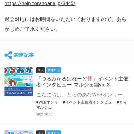
https://help.toranoana.jp/3445/
退会対応にはお時間をいただいておりますので、あら
かじめご了承ください。
関連記事
同人
女性向け
「つるみかるぱれーど
」イベント主催
者インタビュー-マルシェ編vol.3-
こんにちは、とらのあなWEBオンリー運営スタッフです。 新たにお届けする、イベント主催者インタビュー-マルシェ編-は、 とらのあなWEBオンリー「マルシェ」をご利用した主催様に 「マルシェ」を使って開催した感想や心がけをお聞きする企画です。 今回は、WEBオンリー初開催「つるみかるぱれーど
#WEBオンリー
#イベント主催者インタビュー
#とら
マルシェ
2024.10.18
同人
女性向け