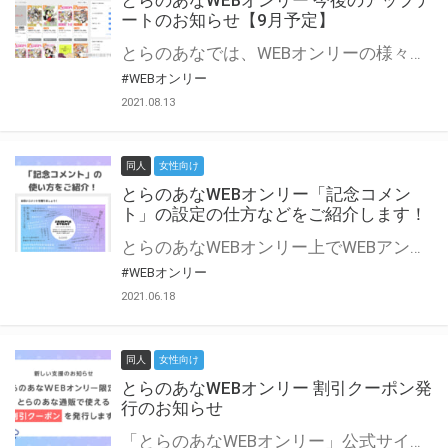
とらのあなWEBオンリー 今後のアップデ
ートのお知らせ【9月予定】
とらのあなでは、WEBオンリーの様々な支援を実施しています。 今回は2021年9月に実装を予定しているアップデート情報についてご紹介いたします。 とらのあなWEBオンリーサイトはこちら
#WEBオンリー
2021.08.13
同人
女性向け
とらのあなWEBオンリー「記念コメン
ト」の設定の仕方などをご紹介します！
とらのあなWEBオンリー上でWEBアンソロジーが作成できる「記念コメント」について、その使い方や作成手順を解説します！ 支援タイプを「サークル参加型」「サークル参加型・マルシェ(イベント会場)機能付き」でお申し込みいただいている主催者様はぜひご活用ください♪ とらのあなWEBオンリーサイトはこちら
#WEBオンリー
2021.06.18
同人
女性向け
とらのあなWEBオンリー 割引クーポン発
行のお知らせ
「とらのあなWEBオンリー」公式サイトでとらのあな通販の「割引クーポン」を配布中！ イベントごとに開催当日限定で使える割引クーポンのシリアルコードを発行します。 とらのあなWEBオンリーのページをチェックして、イベント当日にお得にお買い物を楽しみましょう♪ ※本キャンペーンは予告なく終了する場合がございます。 とらのあなWEBオンリーサイトはこちら