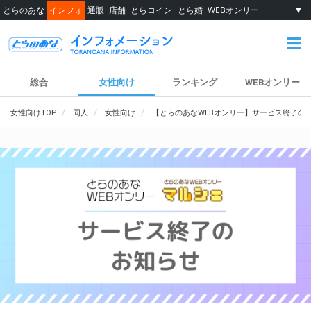
とらのあな
インフォ
通販
店舗
とらコイン
とら婚
WEBオンリー
▼
総合
女性向け
ランキング
WEBオンリー
女性向けTOP
同人
女性向け
【とらのあなWEBオンリー】サービス終了の