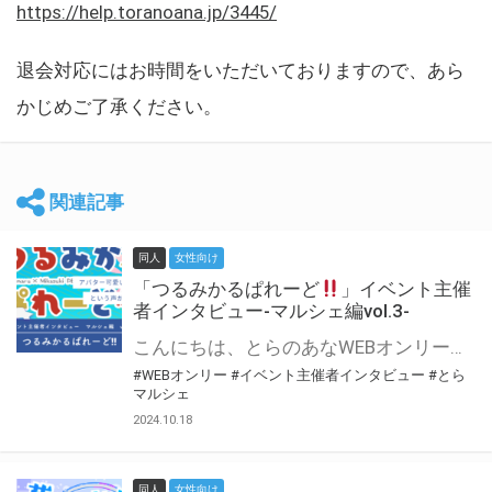
https://help.toranoana.jp/3445/
退会対応にはお時間をいただいておりますので、あら
かじめご了承ください。
関連記事
同人
女性向け
「つるみかるぱれーど
」イベント主催
者インタビュー-マルシェ編vol.3-
こんにちは、とらのあなWEBオンリー運営スタッフです。 新たにお届けする、イベント主催者インタビュー-マルシェ編-は、 とらのあなWEBオンリー「マルシェ」をご利用した主催様に 「マルシェ」を使って開催した感想や心がけをお聞きする企画です。 今回は、WEBオンリー初開催「つるみかるぱれーど
#WEBオンリー
#イベント主催者インタビュー
#とら
マルシェ
2024.10.18
同人
女性向け