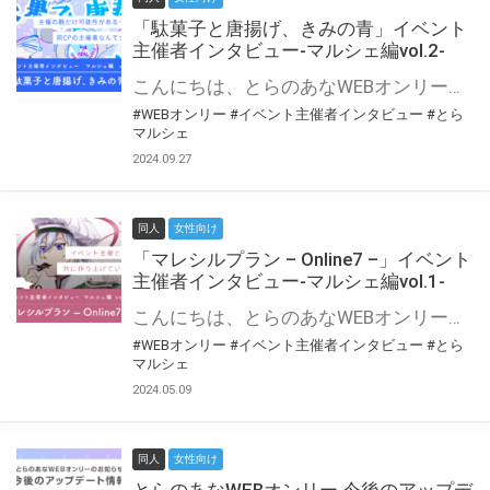
「駄菓子と唐揚げ、きみの青」イベント
主催者インタビュー-マルシェ編vol.2-
こんにちは、とらのあなWEBオンリー運営スタッフです。 新たにお届けする、イベント主催者インタビュー-マルシェ編-は、 とらのあなWEBオンリー「マルシェ」をご利用の主催様に 「マルシェ」を使ってイベントを開催した感想や心がけをお聞きする企画です。 今回は、WEBオンリー初開催「駄菓子と唐揚げ、きみの青」より、 主催のぎこ六屋様にお話を伺いました。 協力：ぎこ六屋様／イベント公式Twitter（@krkgwks） とらのあなWEBオンリー「マルシェ」とは？ WEBオンリーでリアルタイムでコミュニケーションがとれるオンライン会場です。
#WEBオンリー
#イベント主催者インタビュー
#とら
マルシェ
2024.09.27
同人
女性向け
「マレシルプラン – Online7 –」イベント
主催者インタビュー-マルシェ編vol.1-
こんにちは、とらのあなWEBオンリー運営スタッフです。 新たにお届けする、イベント主催者インタビュー-マルシェ編-は、 とらのあなWEBオンリー「マルシェ」をご利用した主催様に 「マルシェ」を使って開催した感想や心がけをお聞きする企画です。 今回は、WEBオンリー開催7回目迎えた「マレシルプラン – Online7 –」より、 主催の玉川うた様にお話を伺いました。 ▼マレシルプランのインタビュー前回記事 「イベント主催者インタビュー vol.6」はこちら 協力：玉川うた様（マレシルプラン実行委員会 代表）／イベント公式Twitter（@mallesil_plan） とらのあなWEBオンリー「マルシェ」とは？ WEBオンリーでリアルタイムでコミュニケーションがとれるオンライン会場です。
#WEBオンリー
#イベント主催者インタビュー
#とら
マルシェ
2024.05.09
同人
女性向け