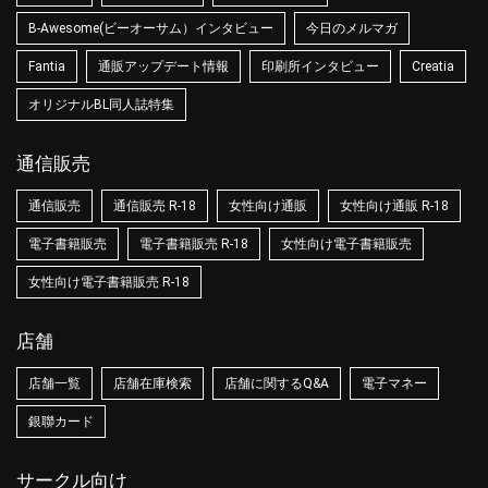
B-Awesome(ビーオーサム）インタビュー
今日のメルマガ
Fantia
通販アップデート情報
印刷所インタビュー
Creatia
オリジナルBL同人誌特集
通信販売
通信販売
通信販売 R-18
女性向け通販
女性向け通販 R-18
電子書籍販売
電子書籍販売 R-18
女性向け電子書籍販売
女性向け電子書籍販売 R-18
店舗
店舗一覧
店舗在庫検索
店舗に関するQ&A
電子マネー
銀聯カード
サークル向け