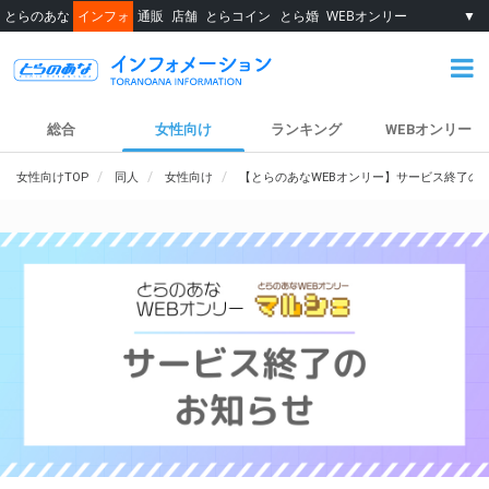
とらのあな
インフォ
通販
店舗
とらコイン
とら婚
WEBオンリー
▼
総合
女性向け
ランキング
WEBオンリー
女性向けTOP
同人
女性向け
【とらのあなWEBオンリー】サービス終了の