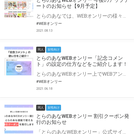
とらのあなWEBオンリー 今後のアップデ
ートのお知らせ【9月予定】
とらのあなでは、WEBオンリーの様々な支援を実施しています。 今回は2021年9月に実装を予定しているアップデート情報についてご紹介いたします。 とらのあなWEBオンリーサイトはこちら
#WEBオンリー
2021.08.13
同人
女性向け
とらのあなWEBオンリー「記念コメン
ト」の設定の仕方などをご紹介します！
とらのあなWEBオンリー上でWEBアンソロジーが作成できる「記念コメント」について、その使い方や作成手順を解説します！ 支援タイプを「サークル参加型」「サークル参加型・マルシェ(イベント会場)機能付き」でお申し込みいただいている主催者様はぜひご活用ください♪ とらのあなWEBオンリーサイトはこちら
#WEBオンリー
2021.06.18
同人
女性向け
とらのあなWEBオンリー 割引クーポン発
行のお知らせ
「とらのあなWEBオンリー」公式サイトでとらのあな通販の「割引クーポン」を配布中！ イベントごとに開催当日限定で使える割引クーポンのシリアルコードを発行します。 とらのあなWEBオンリーのページをチェックして、イベント当日にお得にお買い物を楽しみましょう♪ ※本キャンペーンは予告なく終了する場合がございます。 とらのあなWEBオンリーサイトはこちら