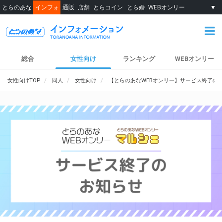
とらのあな
インフォ
通販
店舗
とらコイン
とら婚
WEBオンリー
▼
総合
女性向け
ランキング
WEBオンリー
女性向けTOP
同人
女性向け
【とらのあなWEBオンリー】サービス終了の