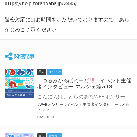
https://help.toranoana.jp/3445/
退会対応にはお時間をいただいておりますので、あら
かじめご了承ください。
関連記事
同人
女性向け
「つるみかるぱれーど
」イベント主催
者インタビュー-マルシェ編vol.3-
こんにちは、とらのあなWEBオンリー運営スタッフです。 新たにお届けする、イベント主催者インタビュー-マルシェ編-は、 とらのあなWEBオンリー「マルシェ」をご利用した主催様に 「マルシェ」を使って開催した感想や心がけをお聞きする企画です。 今回は、WEBオンリー初開催「つるみかるぱれーど
#WEBオンリー
#イベント主催者インタビュー
#とら
マルシェ
2024.10.18
同人
女性向け