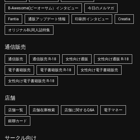
B-Awesome(ビーオーサム）インタビュー
今日のメルマガ
Fantia
通販アップデート情報
印刷所インタビュー
Creatia
オリジナルBL同人誌特集
通信販売
通信販売
通信販売 R-18
女性向け通販
女性向け通販 R-18
電子書籍販売
電子書籍販売 R-18
女性向け電子書籍販売
女性向け電子書籍販売 R-18
店舗
店舗一覧
店舗在庫検索
店舗に関するQ&A
電子マネー
銀聯カード
サークル向け