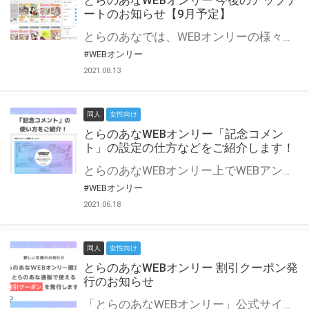
とらのあなWEBオンリー 今後のアップデ
ートのお知らせ【9月予定】
とらのあなでは、WEBオンリーの様々な支援を実施しています。 今回は2021年9月に実装を予定しているアップデート情報についてご紹介いたします。 とらのあなWEBオンリーサイトはこちら
#WEBオンリー
2021.08.13
同人
女性向け
とらのあなWEBオンリー「記念コメン
ト」の設定の仕方などをご紹介します！
とらのあなWEBオンリー上でWEBアンソロジーが作成できる「記念コメント」について、その使い方や作成手順を解説します！ 支援タイプを「サークル参加型」「サークル参加型・マルシェ(イベント会場)機能付き」でお申し込みいただいている主催者様はぜひご活用ください♪ とらのあなWEBオンリーサイトはこちら
#WEBオンリー
2021.06.18
同人
女性向け
とらのあなWEBオンリー 割引クーポン発
行のお知らせ
「とらのあなWEBオンリー」公式サイトでとらのあな通販の「割引クーポン」を配布中！ イベントごとに開催当日限定で使える割引クーポンのシリアルコードを発行します。 とらのあなWEBオンリーのページをチェックして、イベント当日にお得にお買い物を楽しみましょう♪ ※本キャンペーンは予告なく終了する場合がございます。 とらのあなWEBオンリーサイトはこちら