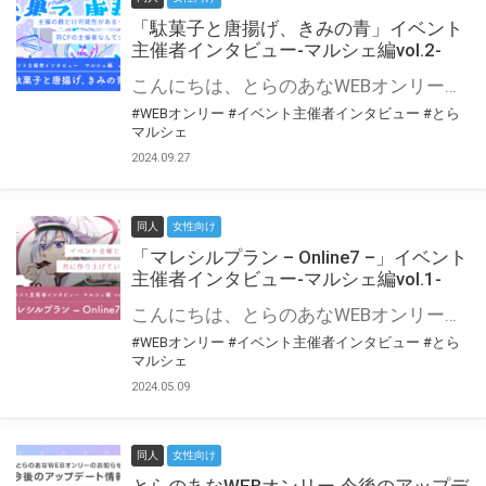
「駄菓子と唐揚げ、きみの青」イベント
主催者インタビュー-マルシェ編vol.2-
こんにちは、とらのあなWEBオンリー運営スタッフです。 新たにお届けする、イベント主催者インタビュー-マルシェ編-は、 とらのあなWEBオンリー「マルシェ」をご利用の主催様に 「マルシェ」を使ってイベントを開催した感想や心がけをお聞きする企画です。 今回は、WEBオンリー初開催「駄菓子と唐揚げ、きみの青」より、 主催のぎこ六屋様にお話を伺いました。 協力：ぎこ六屋様／イベント公式Twitter（@krkgwks） とらのあなWEBオンリー「マルシェ」とは？ WEBオンリーでリアルタイムでコミュニケーションがとれるオンライン会場です。
#WEBオンリー
#イベント主催者インタビュー
#とら
マルシェ
2024.09.27
同人
女性向け
「マレシルプラン – Online7 –」イベント
主催者インタビュー-マルシェ編vol.1-
こんにちは、とらのあなWEBオンリー運営スタッフです。 新たにお届けする、イベント主催者インタビュー-マルシェ編-は、 とらのあなWEBオンリー「マルシェ」をご利用した主催様に 「マルシェ」を使って開催した感想や心がけをお聞きする企画です。 今回は、WEBオンリー開催7回目迎えた「マレシルプラン – Online7 –」より、 主催の玉川うた様にお話を伺いました。 ▼マレシルプランのインタビュー前回記事 「イベント主催者インタビュー vol.6」はこちら 協力：玉川うた様（マレシルプラン実行委員会 代表）／イベント公式Twitter（@mallesil_plan） とらのあなWEBオンリー「マルシェ」とは？ WEBオンリーでリアルタイムでコミュニケーションがとれるオンライン会場です。
#WEBオンリー
#イベント主催者インタビュー
#とら
マルシェ
2024.05.09
同人
女性向け