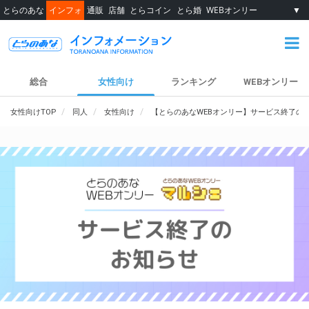
とらのあな
インフォ
通販
店舗
とらコイン
とら婚
WEBオンリー
▼
総合
女性向け
ランキング
WEBオンリー
女性向けTOP
同人
女性向け
【とらのあなWEBオンリー】サービス終了の