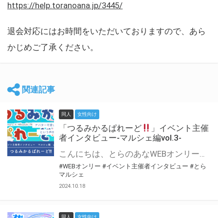
https://help.toranoana.jp/3445/
退会対応にはお時間をいただいておりますので、あら
かじめご了承ください。
関連記事
同人
女性向け
「つるみかるぱれーど
」イベント主催
者インタビュー-マルシェ編vol.3-
こんにちは、とらのあなWEBオンリー運営スタッフです。 新たにお届けする、イベント主催者インタビュー-マルシェ編-は、 とらのあなWEBオンリー「マルシェ」をご利用した主催様に 「マルシェ」を使って開催した感想や心がけをお聞きする企画です。 今回は、WEBオンリー初開催「つるみかるぱれーど
#WEBオンリー
#イベント主催者インタビュー
#とら
マルシェ
2024.10.18
同人
女性向け