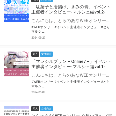
「駄菓子と唐揚げ、きみの青」イベント
主催者インタビュー-マルシェ編vol.2-
こんにちは、とらのあなWEBオンリー運営スタッフです。 新たにお届けする、イベント主催者インタビュー-マルシェ編-は、 とらのあなWEBオンリー「マルシェ」をご利用の主催様に 「マルシェ」を使ってイベントを開催した感想や心がけをお聞きする企画です。 今回は、WEBオンリー初開催「駄菓子と唐揚げ、きみの青」より、 主催のぎこ六屋様にお話を伺いました。 協力：ぎこ六屋様／イベント公式Twitter（@krkgwks） とらのあなWEBオンリー「マルシェ」とは？ WEBオンリーでリアルタイムでコミュニケーションがとれるオンライン会場です。
#WEBオンリー
#イベント主催者インタビュー
#とら
マルシェ
2024.09.27
同人
女性向け
「マレシルプラン – Online7 –」イベント
主催者インタビュー-マルシェ編vol.1-
こんにちは、とらのあなWEBオンリー運営スタッフです。 新たにお届けする、イベント主催者インタビュー-マルシェ編-は、 とらのあなWEBオンリー「マルシェ」をご利用した主催様に 「マルシェ」を使って開催した感想や心がけをお聞きする企画です。 今回は、WEBオンリー開催7回目迎えた「マレシルプラン – Online7 –」より、 主催の玉川うた様にお話を伺いました。 ▼マレシルプランのインタビュー前回記事 「イベント主催者インタビュー vol.6」はこちら 協力：玉川うた様（マレシルプラン実行委員会 代表）／イベント公式Twitter（@mallesil_plan） とらのあなWEBオンリー「マルシェ」とは？ WEBオンリーでリアルタイムでコミュニケーションがとれるオンライン会場です。
#WEBオンリー
#イベント主催者インタビュー
#とら
マルシェ
2024.05.09
同人
女性向け