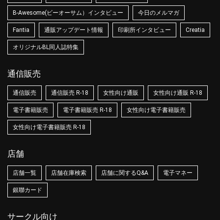
B-Awesome(ビーオーサム）インタビュー
今日のメルマガ
Fantia
通販アップデート情報
印刷所インタビュー
Creatia
オリジナルBL同人誌特集
通信販売
通信販売
通信販売 R-18
女性向け通販
女性向け通販 R-18
電子書籍販売
電子書籍販売 R-18
女性向け電子書籍販売
女性向け電子書籍販売 R-18
店舗
店舗一覧
店舗在庫検索
店舗に関するQ&A
電子マネー
銀聯カード
サークル向け