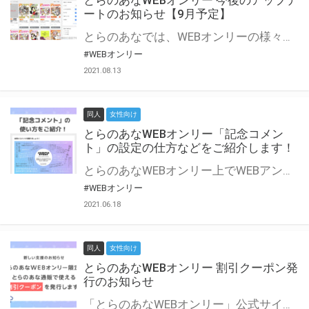
とらのあなWEBオンリー 今後のアップデ
ートのお知らせ【9月予定】
とらのあなでは、WEBオンリーの様々な支援を実施しています。 今回は2021年9月に実装を予定しているアップデート情報についてご紹介いたします。 とらのあなWEBオンリーサイトはこちら
#WEBオンリー
2021.08.13
同人
女性向け
とらのあなWEBオンリー「記念コメン
ト」の設定の仕方などをご紹介します！
とらのあなWEBオンリー上でWEBアンソロジーが作成できる「記念コメント」について、その使い方や作成手順を解説します！ 支援タイプを「サークル参加型」「サークル参加型・マルシェ(イベント会場)機能付き」でお申し込みいただいている主催者様はぜひご活用ください♪ とらのあなWEBオンリーサイトはこちら
#WEBオンリー
2021.06.18
同人
女性向け
とらのあなWEBオンリー 割引クーポン発
行のお知らせ
「とらのあなWEBオンリー」公式サイトでとらのあな通販の「割引クーポン」を配布中！ イベントごとに開催当日限定で使える割引クーポンのシリアルコードを発行します。 とらのあなWEBオンリーのページをチェックして、イベント当日にお得にお買い物を楽しみましょう♪ ※本キャンペーンは予告なく終了する場合がございます。 とらのあなWEBオンリーサイトはこちら