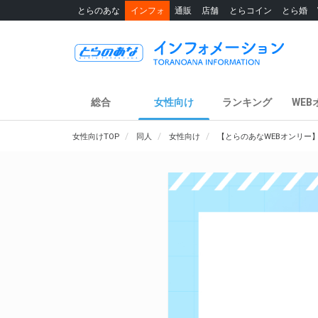
とらのあな
インフォ
通販
店舗
とらコイン
とら婚
総合
女性向け
ランキング
WEB
女性向けTOP
同人
女性向け
【とらのあなWEBオンリー