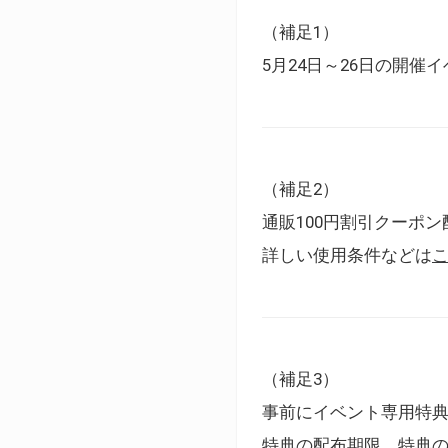
（補足1）
5月24日～26日の開
（補足2）
通販100円割引クーポン
詳しい使用条件などは
（補足3）
事前にイベント専用特
特典の配布期限、特典