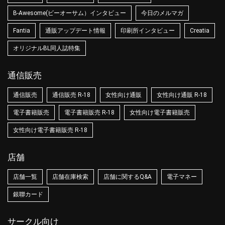
B-Awesome(ビーオーサム）インタビュー
今日のメルマガ
Fantia
通販アップデート情報
印刷所インタビュー
Creatia
オリジナルBL同人誌特集
通信販売
通信販売
通信販売 R-18
女性向け通販
女性向け通販 R-18
電子書籍販売
電子書籍販売 R-18
女性向け電子書籍販売
女性向け電子書籍販売 R-18
店舗
店舗一覧
店舗在庫検索
店舗に関するQ&A
電子マネー
銀聯カード
サークル向け