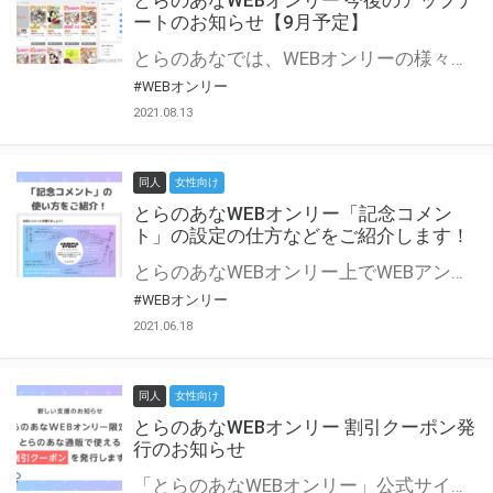
とらのあなWEBオンリー 今後のアップデ
ートのお知らせ【9月予定】
とらのあなでは、WEBオンリーの様々な支援を実施しています。 今回は2021年9月に実装を予定しているアップデート情報についてご紹介いたします。 とらのあなWEBオンリーサイトはこちら
#WEBオンリー
2021.08.13
同人
女性向け
とらのあなWEBオンリー「記念コメン
ト」の設定の仕方などをご紹介します！
とらのあなWEBオンリー上でWEBアンソロジーが作成できる「記念コメント」について、その使い方や作成手順を解説します！ 支援タイプを「サークル参加型」「サークル参加型・マルシェ(イベント会場)機能付き」でお申し込みいただいている主催者様はぜひご活用ください♪ とらのあなWEBオンリーサイトはこちら
#WEBオンリー
2021.06.18
同人
女性向け
とらのあなWEBオンリー 割引クーポン発
行のお知らせ
「とらのあなWEBオンリー」公式サイトでとらのあな通販の「割引クーポン」を配布中！ イベントごとに開催当日限定で使える割引クーポンのシリアルコードを発行します。 とらのあなWEBオンリーのページをチェックして、イベント当日にお得にお買い物を楽しみましょう♪ ※本キャンペーンは予告なく終了する場合がございます。 とらのあなWEBオンリーサイトはこちら