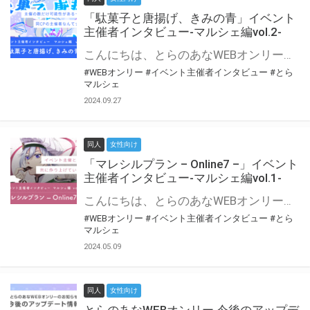
「駄菓子と唐揚げ、きみの青」イベント
主催者インタビュー-マルシェ編vol.2-
こんにちは、とらのあなWEBオンリー運営スタッフです。 新たにお届けする、イベント主催者インタビュー-マルシェ編-は、 とらのあなWEBオンリー「マルシェ」をご利用の主催様に 「マルシェ」を使ってイベントを開催した感想や心がけをお聞きする企画です。 今回は、WEBオンリー初開催「駄菓子と唐揚げ、きみの青」より、 主催のぎこ六屋様にお話を伺いました。 協力：ぎこ六屋様／イベント公式Twitter（@krkgwks） とらのあなWEBオンリー「マルシェ」とは？ WEBオンリーでリアルタイムでコミュニケーションがとれるオンライン会場です。
#WEBオンリー
#イベント主催者インタビュー
#とら
マルシェ
2024.09.27
同人
女性向け
「マレシルプラン – Online7 –」イベント
主催者インタビュー-マルシェ編vol.1-
こんにちは、とらのあなWEBオンリー運営スタッフです。 新たにお届けする、イベント主催者インタビュー-マルシェ編-は、 とらのあなWEBオンリー「マルシェ」をご利用した主催様に 「マルシェ」を使って開催した感想や心がけをお聞きする企画です。 今回は、WEBオンリー開催7回目迎えた「マレシルプラン – Online7 –」より、 主催の玉川うた様にお話を伺いました。 ▼マレシルプランのインタビュー前回記事 「イベント主催者インタビュー vol.6」はこちら 協力：玉川うた様（マレシルプラン実行委員会 代表）／イベント公式Twitter（@mallesil_plan） とらのあなWEBオンリー「マルシェ」とは？ WEBオンリーでリアルタイムでコミュニケーションがとれるオンライン会場です。
#WEBオンリー
#イベント主催者インタビュー
#とら
マルシェ
2024.05.09
同人
女性向け