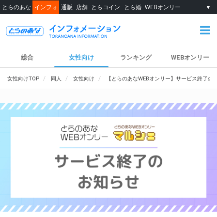
とらのあな
インフォ
通販
店舗
とらコイン
とら婚
WEBオンリー
▼
総合
女性向け
ランキング
WEBオンリー
女性向けTOP
同人
女性向け
【とらのあなWEBオンリー】サービス終了の