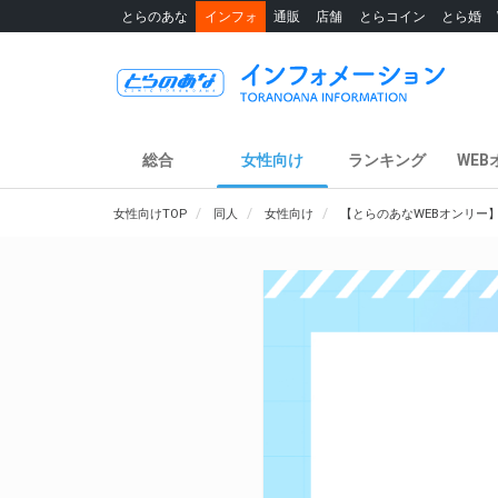
とらのあな
インフォ
通販
店舗
とらコイン
とら婚
総合
女性向け
ランキング
WEB
女性向けTOP
同人
女性向け
【とらのあなWEBオンリー