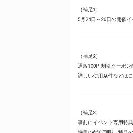
（補足1）
5月24日～26日の開
（補足2）
通販100円割引クーポン
詳しい使用条件などは
（補足3）
事前にイベント専用特
特典の配布期限、特典