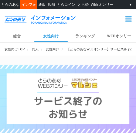
とらのあな
インフォ
通販
店舗
とらコイン
とら婚
WEBオンリー
▼
総合
女性向け
ランキング
WEBオンリー
女性向けTOP
同人
女性向け
【とらのあなWEBオンリー】サービス終了の