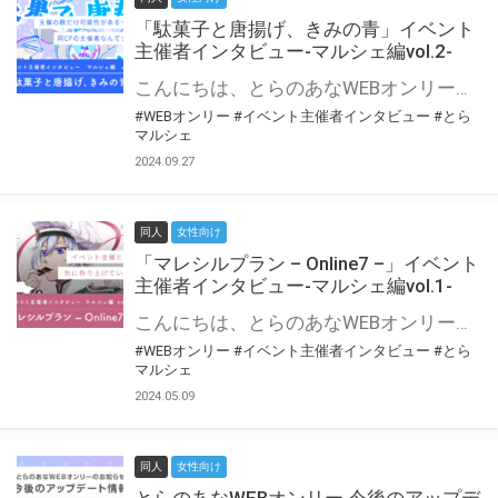
「駄菓子と唐揚げ、きみの青」イベント
主催者インタビュー-マルシェ編vol.2-
こんにちは、とらのあなWEBオンリー運営スタッフです。 新たにお届けする、イベント主催者インタビュー-マルシェ編-は、 とらのあなWEBオンリー「マルシェ」をご利用の主催様に 「マルシェ」を使ってイベントを開催した感想や心がけをお聞きする企画です。 今回は、WEBオンリー初開催「駄菓子と唐揚げ、きみの青」より、 主催のぎこ六屋様にお話を伺いました。 協力：ぎこ六屋様／イベント公式Twitter（@krkgwks） とらのあなWEBオンリー「マルシェ」とは？ WEBオンリーでリアルタイムでコミュニケーションがとれるオンライン会場です。
#WEBオンリー
#イベント主催者インタビュー
#とら
マルシェ
2024.09.27
同人
女性向け
「マレシルプラン – Online7 –」イベント
主催者インタビュー-マルシェ編vol.1-
こんにちは、とらのあなWEBオンリー運営スタッフです。 新たにお届けする、イベント主催者インタビュー-マルシェ編-は、 とらのあなWEBオンリー「マルシェ」をご利用した主催様に 「マルシェ」を使って開催した感想や心がけをお聞きする企画です。 今回は、WEBオンリー開催7回目迎えた「マレシルプラン – Online7 –」より、 主催の玉川うた様にお話を伺いました。 ▼マレシルプランのインタビュー前回記事 「イベント主催者インタビュー vol.6」はこちら 協力：玉川うた様（マレシルプラン実行委員会 代表）／イベント公式Twitter（@mallesil_plan） とらのあなWEBオンリー「マルシェ」とは？ WEBオンリーでリアルタイムでコミュニケーションがとれるオンライン会場です。
#WEBオンリー
#イベント主催者インタビュー
#とら
マルシェ
2024.05.09
同人
女性向け