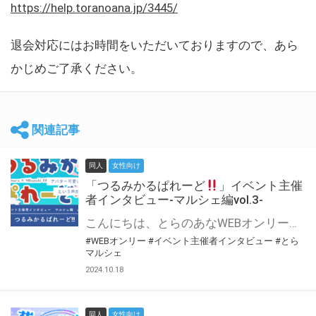
https://help.toranoana.jp/3445/
退会対応にはお時間をいただいておりますので、あら
かじめご了承ください。
関連記事
同人
女性向け
「つるみかるぱれーど
」イベント主催
者インタビュー-マルシェ編vol.3-
こんにちは、とらのあなWEBオンリー運営スタッフです。 新たにお届けする、イベント主催者インタビュー-マルシェ編-は、 とらのあなWEBオンリー「マルシェ」をご利用した主催様に 「マルシェ」を使って開催した感想や心がけをお聞きする企画です。 今回は、WEBオンリー初開催「つるみかるぱれーど
#WEBオンリー
#イベント主催者インタビュー
#とら
マルシェ
2024.10.18
同人
女性向け