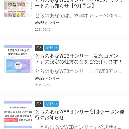
とらのあなWEBオンリー 今後のアップデ
ートのお知らせ【9月予定】
とらのあなでは、WEBオンリーの様々な支援を実施しています。 今回は2021年9月に実装を予定しているアップデート情報についてご紹介いたします。 とらのあなWEBオンリーサイトはこちら
#WEBオンリー
2021.08.13
同人
女性向け
とらのあなWEBオンリー「記念コメン
ト」の設定の仕方などをご紹介します！
とらのあなWEBオンリー上でWEBアンソロジーが作成できる「記念コメント」について、その使い方や作成手順を解説します！ 支援タイプを「サークル参加型」「サークル参加型・マルシェ(イベント会場)機能付き」でお申し込みいただいている主催者様はぜひご活用ください♪ とらのあなWEBオンリーサイトはこちら
#WEBオンリー
2021.06.18
同人
女性向け
とらのあなWEBオンリー 割引クーポン発
行のお知らせ
「とらのあなWEBオンリー」公式サイトでとらのあな通販の「割引クーポン」を配布中！ イベントごとに開催当日限定で使える割引クーポンのシリアルコードを発行します。 とらのあなWEBオンリーのページをチェックして、イベント当日にお得にお買い物を楽しみましょう♪ ※本キャンペーンは予告なく終了する場合がございます。 とらのあなWEBオンリーサイトはこちら