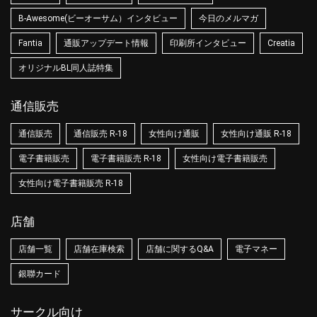
B-Awesome(ビーオーサム）インタビュー
今日のメルマガ
Fantia
通販アップデート情報
印刷所インタビュー
Creatia
オリジナルBL同人誌特集
通信販売
通信販売
通信販売 R-18
女性向け通販
女性向け通販 R-18
電子書籍販売
電子書籍販売 R-18
女性向け電子書籍販売
女性向け電子書籍販売 R-18
店舗
店舗一覧
店舗在庫検索
店舗に関するQ&A
電子マネー
銀聯カード
サークル向け