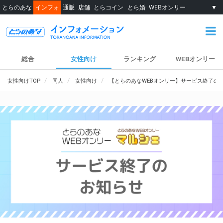
とらのあな
インフォ
通販
店舗
とらコイン
とら婚
WEBオンリー
▼
総合
女性向け
ランキング
WEBオンリー
女性向けTOP
同人
女性向け
【とらのあなWEBオンリー】サービス終了の