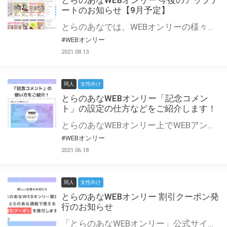
とらのあなWEBオンリー 今後のアップデ
ートのお知らせ【9月予定】
とらのあなでは、WEBオンリーの様々な支援を実施しています。 今回は2021年9月に実装を予定しているアップデート情報についてご紹介いたします。 とらのあなWEBオンリーサイトはこちら
#WEBオンリー
2021.08.13
同人
女性向け
とらのあなWEBオンリー「記念コメン
ト」の設定の仕方などをご紹介します！
とらのあなWEBオンリー上でWEBアンソロジーが作成できる「記念コメント」について、その使い方や作成手順を解説します！ 支援タイプを「サークル参加型」「サークル参加型・マルシェ(イベント会場)機能付き」でお申し込みいただいている主催者様はぜひご活用ください♪ とらのあなWEBオンリーサイトはこちら
#WEBオンリー
2021.06.18
同人
女性向け
とらのあなWEBオンリー 割引クーポン発
行のお知らせ
「とらのあなWEBオンリー」公式サイトでとらのあな通販の「割引クーポン」を配布中！ イベントごとに開催当日限定で使える割引クーポンのシリアルコードを発行します。 とらのあなWEBオンリーのページをチェックして、イベント当日にお得にお買い物を楽しみましょう♪ ※本キャンペーンは予告なく終了する場合がございます。 とらのあなWEBオンリーサイトはこちら