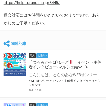
https://help.toranoana.jp/3445/
退会対応にはお時間をいただいておりますので、あら
かじめご了承ください。
関連記事
同人
女性向け
「つるみかるぱれーど
」イベント主催
者インタビュー-マルシェ編vol.3-
こんにちは、とらのあなWEBオンリー運営スタッフです。 新たにお届けする、イベント主催者インタビュー-マルシェ編-は、 とらのあなWEBオンリー「マルシェ」をご利用した主催様に 「マルシェ」を使って開催した感想や心がけをお聞きする企画です。 今回は、WEBオンリー初開催「つるみかるぱれーど
#WEBオンリー
#イベント主催者インタビュー
#とら
マルシェ
2024.10.18
同人
女性向け