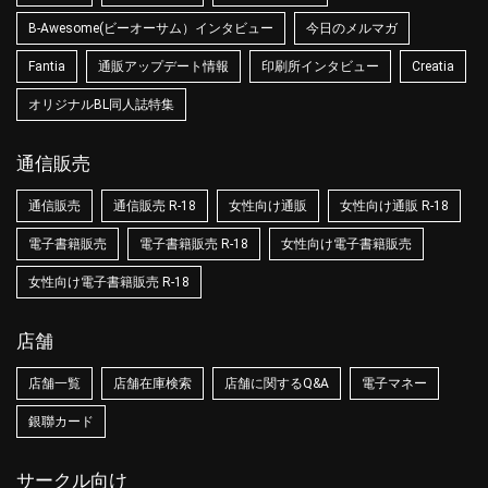
B-Awesome(ビーオーサム）インタビュー
今日のメルマガ
Fantia
通販アップデート情報
印刷所インタビュー
Creatia
オリジナルBL同人誌特集
通信販売
通信販売
通信販売 R-18
女性向け通販
女性向け通販 R-18
電子書籍販売
電子書籍販売 R-18
女性向け電子書籍販売
女性向け電子書籍販売 R-18
店舗
店舗一覧
店舗在庫検索
店舗に関するQ&A
電子マネー
銀聯カード
サークル向け