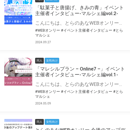
「駄菓子と唐揚げ、きみの青」イベント
主催者インタビュー-マルシェ編vol.2-
こんにちは、とらのあなWEBオンリー運営スタッフです。 新たにお届けする、イベント主催者インタビュー-マルシェ編-は、 とらのあなWEBオンリー「マルシェ」をご利用の主催様に 「マルシェ」を使ってイベントを開催した感想や心がけをお聞きする企画です。 今回は、WEBオンリー初開催「駄菓子と唐揚げ、きみの青」より、 主催のぎこ六屋様にお話を伺いました。 協力：ぎこ六屋様／イベント公式Twitter（@krkgwks） とらのあなWEBオンリー「マルシェ」とは？ WEBオンリーでリアルタイムでコミュニケーションがとれるオンライン会場です。
#WEBオンリー
#イベント主催者インタビュー
#とら
マルシェ
2024.09.27
同人
女性向け
「マレシルプラン – Online7 –」イベント
主催者インタビュー-マルシェ編vol.1-
こんにちは、とらのあなWEBオンリー運営スタッフです。 新たにお届けする、イベント主催者インタビュー-マルシェ編-は、 とらのあなWEBオンリー「マルシェ」をご利用した主催様に 「マルシェ」を使って開催した感想や心がけをお聞きする企画です。 今回は、WEBオンリー開催7回目迎えた「マレシルプラン – Online7 –」より、 主催の玉川うた様にお話を伺いました。 ▼マレシルプランのインタビュー前回記事 「イベント主催者インタビュー vol.6」はこちら 協力：玉川うた様（マレシルプラン実行委員会 代表）／イベント公式Twitter（@mallesil_plan） とらのあなWEBオンリー「マルシェ」とは？ WEBオンリーでリアルタイムでコミュニケーションがとれるオンライン会場です。
#WEBオンリー
#イベント主催者インタビュー
#とら
マルシェ
2024.05.09
同人
女性向け