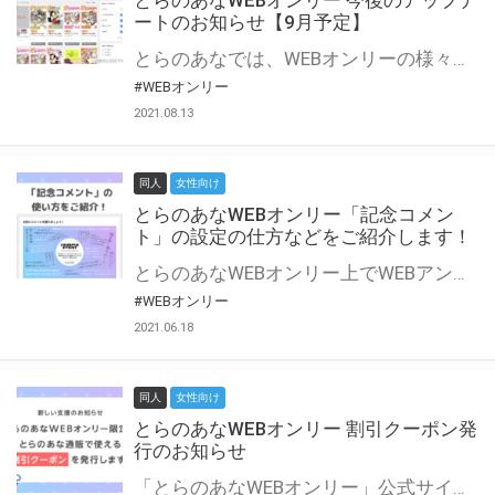
とらのあなWEBオンリー 今後のアップデ
ートのお知らせ【9月予定】
とらのあなでは、WEBオンリーの様々な支援を実施しています。 今回は2021年9月に実装を予定しているアップデート情報についてご紹介いたします。 とらのあなWEBオンリーサイトはこちら
#WEBオンリー
2021.08.13
同人
女性向け
とらのあなWEBオンリー「記念コメン
ト」の設定の仕方などをご紹介します！
とらのあなWEBオンリー上でWEBアンソロジーが作成できる「記念コメント」について、その使い方や作成手順を解説します！ 支援タイプを「サークル参加型」「サークル参加型・マルシェ(イベント会場)機能付き」でお申し込みいただいている主催者様はぜひご活用ください♪ とらのあなWEBオンリーサイトはこちら
#WEBオンリー
2021.06.18
同人
女性向け
とらのあなWEBオンリー 割引クーポン発
行のお知らせ
「とらのあなWEBオンリー」公式サイトでとらのあな通販の「割引クーポン」を配布中！ イベントごとに開催当日限定で使える割引クーポンのシリアルコードを発行します。 とらのあなWEBオンリーのページをチェックして、イベント当日にお得にお買い物を楽しみましょう♪ ※本キャンペーンは予告なく終了する場合がございます。 とらのあなWEBオンリーサイトはこちら