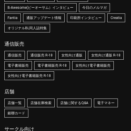
B-Awesome(ビーオーサム）インタビュー
今日のメルマガ
Fantia
通販アップデート情報
印刷所インタビュー
Creatia
オリジナルBL同人誌特集
通信販売
通信販売
通信販売 R-18
女性向け通販
女性向け通販 R-18
電子書籍販売
電子書籍販売 R-18
女性向け電子書籍販売
女性向け電子書籍販売 R-18
店舗
店舗一覧
店舗在庫検索
店舗に関するQ&A
電子マネー
銀聯カード
サークル向け