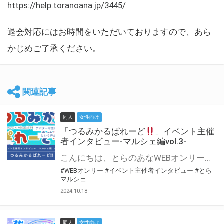
https://help.toranoana.jp/3445/
退会対応にはお時間をいただいておりますので、あら
かじめご了承ください。
関連記事
同人
女性向け
「つるみかるぱれーど
」イベント主催
者インタビュー-マルシェ編vol.3-
こんにちは、とらのあなWEBオンリー運営スタッフです。 新たにお届けする、イベント主催者インタビュー-マルシェ編-は、 とらのあなWEBオンリー「マルシェ」をご利用した主催様に 「マルシェ」を使って開催した感想や心がけをお聞きする企画です。 今回は、WEBオンリー初開催「つるみかるぱれーど
#WEBオンリー
#イベント主催者インタビュー
#とら
マルシェ
2024.10.18
同人
女性向け