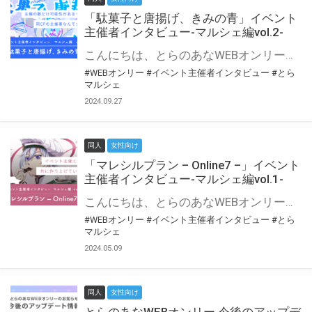
「駄菓子と唐揚げ、きみの青」イベント
主催者インタビュー-マルシェ編vol.2-
こんにちは、とらのあなWEBオンリー運営スタッフです。 新たにお届けする、イベント主催者インタビュー-マルシェ編-は、 とらのあなWEBオンリー「マルシェ」をご利用の主催様に 「マルシェ」を使ってイベントを開催した感想や心がけをお聞きする企画です。 今回は、WEBオンリー初開催「駄菓子と唐揚げ、きみの青」より、 主催のぎこ六屋様にお話を伺いました。 協力：ぎこ六屋様／イベント公式Twitter（@krkgwks） とらのあなWEBオンリー「マルシェ」とは？ WEBオンリーでリアルタイムでコミュニケーションがとれるオンライン会場です。
#WEBオンリー
#イベント主催者インタビュー
#とら
マルシェ
2024.09.27
同人
女性向け
「マレシルプラン – Online7 –」イベント
主催者インタビュー-マルシェ編vol.1-
こんにちは、とらのあなWEBオンリー運営スタッフです。 新たにお届けする、イベント主催者インタビュー-マルシェ編-は、 とらのあなWEBオンリー「マルシェ」をご利用した主催様に 「マルシェ」を使って開催した感想や心がけをお聞きする企画です。 今回は、WEBオンリー開催7回目迎えた「マレシルプラン – Online7 –」より、 主催の玉川うた様にお話を伺いました。 ▼マレシルプランのインタビュー前回記事 「イベント主催者インタビュー vol.6」はこちら 協力：玉川うた様（マレシルプラン実行委員会 代表）／イベント公式Twitter（@mallesil_plan） とらのあなWEBオンリー「マルシェ」とは？ WEBオンリーでリアルタイムでコミュニケーションがとれるオンライン会場です。
#WEBオンリー
#イベント主催者インタビュー
#とら
マルシェ
2024.05.09
同人
女性向け