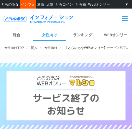
とらのあな
インフォ
通販
店舗
とらコイン
とら婚
WEBオンリー
▼
総合
女性向け
ランキング
WEBオンリー
女性向けTOP
同人
女性向け
【とらのあなWEBオンリー】サービス終了の