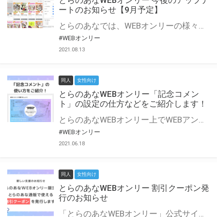
とらのあなWEBオンリー 今後のアップデ
ートのお知らせ【9月予定】
とらのあなでは、WEBオンリーの様々な支援を実施しています。 今回は2021年9月に実装を予定しているアップデート情報についてご紹介いたします。 とらのあなWEBオンリーサイトはこちら
#WEBオンリー
2021.08.13
同人
女性向け
とらのあなWEBオンリー「記念コメン
ト」の設定の仕方などをご紹介します！
とらのあなWEBオンリー上でWEBアンソロジーが作成できる「記念コメント」について、その使い方や作成手順を解説します！ 支援タイプを「サークル参加型」「サークル参加型・マルシェ(イベント会場)機能付き」でお申し込みいただいている主催者様はぜひご活用ください♪ とらのあなWEBオンリーサイトはこちら
#WEBオンリー
2021.06.18
同人
女性向け
とらのあなWEBオンリー 割引クーポン発
行のお知らせ
「とらのあなWEBオンリー」公式サイトでとらのあな通販の「割引クーポン」を配布中！ イベントごとに開催当日限定で使える割引クーポンのシリアルコードを発行します。 とらのあなWEBオンリーのページをチェックして、イベント当日にお得にお買い物を楽しみましょう♪ ※本キャンペーンは予告なく終了する場合がございます。 とらのあなWEBオンリーサイトはこちら