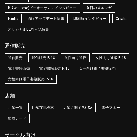
B-Awesome(ビーオーサム）インタビュー
今日のメルマガ
Fantia
通販アップデート情報
印刷所インタビュー
Creatia
オリジナルBL同人誌特集
通信販売
通信販売
通信販売 R-18
女性向け通販
女性向け通販 R-18
電子書籍販売
電子書籍販売 R-18
女性向け電子書籍販売
女性向け電子書籍販売 R-18
店舗
店舗一覧
店舗在庫検索
店舗に関するQ&A
電子マネー
銀聯カード
サークル向け