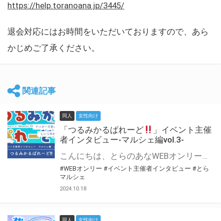
https://help.toranoana.jp/3445/
退会対応にはお時間をいただいておりますので、あら
かじめご了承ください。
関連記事
同人
女性向け
「つるみかるぱれーど
」イベント主催
者インタビュー-マルシェ編vol.3-
こんにちは、とらのあなWEBオンリー運営スタッフです。 新たにお届けする、イベント主催者インタビュー-マルシェ編-は、 とらのあなWEBオンリー「マルシェ」をご利用した主催様に 「マルシェ」を使って開催した感想や心がけをお聞きする企画です。 今回は、WEBオンリー初開催「つるみかるぱれーど
#WEBオンリー
#イベント主催者インタビュー
#とら
マルシェ
2024.10.18
同人
女性向け