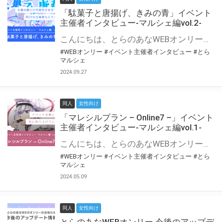
「駄菓子と唐揚げ、きみの青」イベント
主催者インタビュー-マルシェ編vol.2-
こんにちは、とらのあなWEBオンリー運営スタッフです。 新たにお届けする、イベント主催者インタビュー-マルシェ編-は、 とらのあなWEBオンリー「マルシェ」をご利用の主催様に 「マルシェ」を使ってイベントを開催した感想や心がけをお聞きする企画です。 今回は、WEBオンリー初開催「駄菓子と唐揚げ、きみの青」より、 主催のぎこ六屋様にお話を伺いました。 協力：ぎこ六屋様／イベント公式Twitter（@krkgwks） とらのあなWEBオンリー「マルシェ」とは？ WEBオンリーでリアルタイムでコミュニケーションがとれるオンライン会場です。
#WEBオンリー
#イベント主催者インタビュー
#とら
マルシェ
2024.09.27
同人
女性向け
「マレシルプラン – Online7 –」イベント
主催者インタビュー-マルシェ編vol.1-
こんにちは、とらのあなWEBオンリー運営スタッフです。 新たにお届けする、イベント主催者インタビュー-マルシェ編-は、 とらのあなWEBオンリー「マルシェ」をご利用した主催様に 「マルシェ」を使って開催した感想や心がけをお聞きする企画です。 今回は、WEBオンリー開催7回目迎えた「マレシルプラン – Online7 –」より、 主催の玉川うた様にお話を伺いました。 ▼マレシルプランのインタビュー前回記事 「イベント主催者インタビュー vol.6」はこちら 協力：玉川うた様（マレシルプラン実行委員会 代表）／イベント公式Twitter（@mallesil_plan） とらのあなWEBオンリー「マルシェ」とは？ WEBオンリーでリアルタイムでコミュニケーションがとれるオンライン会場です。
#WEBオンリー
#イベント主催者インタビュー
#とら
マルシェ
2024.05.09
同人
女性向け