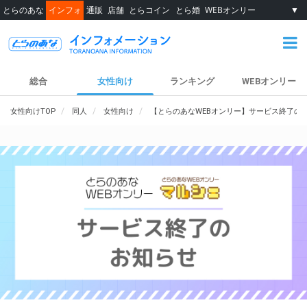
とらのあな
インフォ
通販
店舗
とらコイン
とら婚
WEBオンリー
▼
総合
女性向け
ランキング
WEBオンリー
女性向けTOP
同人
女性向け
【とらのあなWEBオンリー】サービス終了の