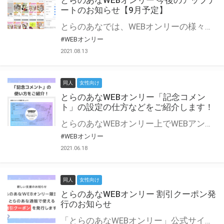
とらのあなWEBオンリー 今後のアップデ
ートのお知らせ【9月予定】
とらのあなでは、WEBオンリーの様々な支援を実施しています。 今回は2021年9月に実装を予定しているアップデート情報についてご紹介いたします。 とらのあなWEBオンリーサイトはこちら
#WEBオンリー
2021.08.13
同人
女性向け
とらのあなWEBオンリー「記念コメン
ト」の設定の仕方などをご紹介します！
とらのあなWEBオンリー上でWEBアンソロジーが作成できる「記念コメント」について、その使い方や作成手順を解説します！ 支援タイプを「サークル参加型」「サークル参加型・マルシェ(イベント会場)機能付き」でお申し込みいただいている主催者様はぜひご活用ください♪ とらのあなWEBオンリーサイトはこちら
#WEBオンリー
2021.06.18
同人
女性向け
とらのあなWEBオンリー 割引クーポン発
行のお知らせ
「とらのあなWEBオンリー」公式サイトでとらのあな通販の「割引クーポン」を配布中！ イベントごとに開催当日限定で使える割引クーポンのシリアルコードを発行します。 とらのあなWEBオンリーのページをチェックして、イベント当日にお得にお買い物を楽しみましょう♪ ※本キャンペーンは予告なく終了する場合がございます。 とらのあなWEBオンリーサイトはこちら