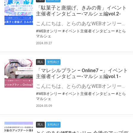
「駄菓子と唐揚げ、きみの青」イベント
主催者インタビュー-マルシェ編vol.2-
こんにちは、とらのあなWEBオンリー運営スタッフです。 新たにお届けする、イベント主催者インタビュー-マルシェ編-は、 とらのあなWEBオンリー「マルシェ」をご利用の主催様に 「マルシェ」を使ってイベントを開催した感想や心がけをお聞きする企画です。 今回は、WEBオンリー初開催「駄菓子と唐揚げ、きみの青」より、 主催のぎこ六屋様にお話を伺いました。 協力：ぎこ六屋様／イベント公式Twitter（@krkgwks） とらのあなWEBオンリー「マルシェ」とは？ WEBオンリーでリアルタイムでコミュニケーションがとれるオンライン会場です。
#WEBオンリー
#イベント主催者インタビュー
#とら
マルシェ
2024.09.27
同人
女性向け
「マレシルプラン – Online7 –」イベント
主催者インタビュー-マルシェ編vol.1-
こんにちは、とらのあなWEBオンリー運営スタッフです。 新たにお届けする、イベント主催者インタビュー-マルシェ編-は、 とらのあなWEBオンリー「マルシェ」をご利用した主催様に 「マルシェ」を使って開催した感想や心がけをお聞きする企画です。 今回は、WEBオンリー開催7回目迎えた「マレシルプラン – Online7 –」より、 主催の玉川うた様にお話を伺いました。 ▼マレシルプランのインタビュー前回記事 「イベント主催者インタビュー vol.6」はこちら 協力：玉川うた様（マレシルプラン実行委員会 代表）／イベント公式Twitter（@mallesil_plan） とらのあなWEBオンリー「マルシェ」とは？ WEBオンリーでリアルタイムでコミュニケーションがとれるオンライン会場です。
#WEBオンリー
#イベント主催者インタビュー
#とら
マルシェ
2024.05.09
同人
女性向け