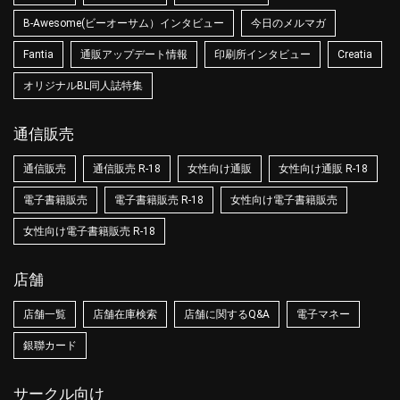
B-Awesome(ビーオーサム）インタビュー
今日のメルマガ
Fantia
通販アップデート情報
印刷所インタビュー
Creatia
オリジナルBL同人誌特集
通信販売
通信販売
通信販売 R-18
女性向け通販
女性向け通販 R-18
電子書籍販売
電子書籍販売 R-18
女性向け電子書籍販売
女性向け電子書籍販売 R-18
店舗
店舗一覧
店舗在庫検索
店舗に関するQ&A
電子マネー
銀聯カード
サークル向け