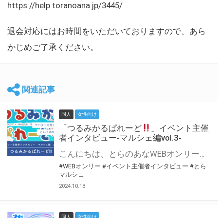
https://help.toranoana.jp/3445/
退会対応にはお時間をいただいておりますので、あら
かじめご了承ください。
関連記事
同人
女性向け
「つるみかるぱれーど
」イベント主催
者インタビュー-マルシェ編vol.3-
こんにちは、とらのあなWEBオンリー運営スタッフです。 新たにお届けする、イベント主催者インタビュー-マルシェ編-は、 とらのあなWEBオンリー「マルシェ」をご利用した主催様に 「マルシェ」を使って開催した感想や心がけをお聞きする企画です。 今回は、WEBオンリー初開催「つるみかるぱれーど
#WEBオンリー
#イベント主催者インタビュー
#とら
マルシェ
2024.10.18
同人
女性向け