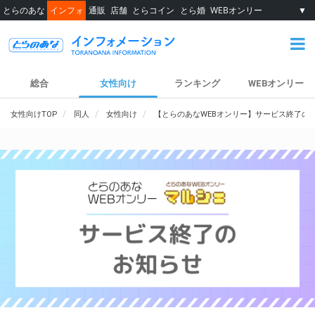
とらのあな
インフォ
通販
店舗
とらコイン
とら婚
WEBオンリー
▼
総合
女性向け
ランキング
WEBオンリー
女性向けTOP
同人
女性向け
【とらのあなWEBオンリー】サービス終了の