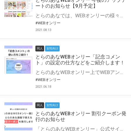
とらのあなWEBオンリー 今後のアップデ
ートのお知らせ【9月予定】
とらのあなでは、WEBオンリーの様々な支援を実施しています。 今回は2021年9月に実装を予定しているアップデート情報についてご紹介いたします。 とらのあなWEBオンリーサイトはこちら
#WEBオンリー
2021.08.13
同人
女性向け
とらのあなWEBオンリー「記念コメン
ト」の設定の仕方などをご紹介します！
とらのあなWEBオンリー上でWEBアンソロジーが作成できる「記念コメント」について、その使い方や作成手順を解説します！ 支援タイプを「サークル参加型」「サークル参加型・マルシェ(イベント会場)機能付き」でお申し込みいただいている主催者様はぜひご活用ください♪ とらのあなWEBオンリーサイトはこちら
#WEBオンリー
2021.06.18
同人
女性向け
とらのあなWEBオンリー 割引クーポン発
行のお知らせ
「とらのあなWEBオンリー」公式サイトでとらのあな通販の「割引クーポン」を配布中！ イベントごとに開催当日限定で使える割引クーポンのシリアルコードを発行します。 とらのあなWEBオンリーのページをチェックして、イベント当日にお得にお買い物を楽しみましょう♪ ※本キャンペーンは予告なく終了する場合がございます。 とらのあなWEBオンリーサイトはこちら