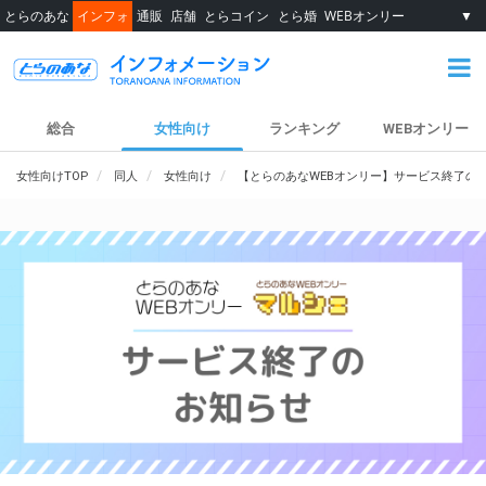
とらのあな
インフォ
通販
店舗
とらコイン
とら婚
WEBオンリー
▼
総合
女性向け
ランキング
WEBオンリー
女性向けTOP
同人
女性向け
【とらのあなWEBオンリー】サービス終了の