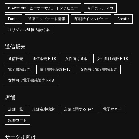
B-Awesome(ビーオーサム）インタビュー
今日のメルマガ
Fantia
通販アップデート情報
印刷所インタビュー
Creatia
オリジナルBL同人誌特集
通信販売
通信販売
通信販売 R-18
女性向け通販
女性向け通販 R-18
電子書籍販売
電子書籍販売 R-18
女性向け電子書籍販売
女性向け電子書籍販売 R-18
店舗
店舗一覧
店舗在庫検索
店舗に関するQ&A
電子マネー
銀聯カード
サークル向け