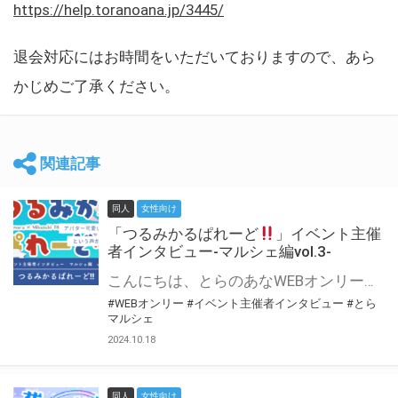
https://help.toranoana.jp/3445/
退会対応にはお時間をいただいておりますので、あら
かじめご了承ください。
関連記事
同人
女性向け
「つるみかるぱれーど
」イベント主催
者インタビュー-マルシェ編vol.3-
こんにちは、とらのあなWEBオンリー運営スタッフです。 新たにお届けする、イベント主催者インタビュー-マルシェ編-は、 とらのあなWEBオンリー「マルシェ」をご利用した主催様に 「マルシェ」を使って開催した感想や心がけをお聞きする企画です。 今回は、WEBオンリー初開催「つるみかるぱれーど
#WEBオンリー
#イベント主催者インタビュー
#とら
マルシェ
2024.10.18
同人
女性向け