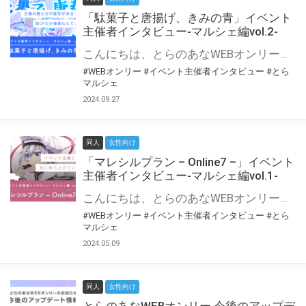
「駄菓子と唐揚げ、きみの青」イベント
主催者インタビュー-マルシェ編vol.2-
こんにちは、とらのあなWEBオンリー運営スタッフです。 新たにお届けする、イベント主催者インタビュー-マルシェ編-は、 とらのあなWEBオンリー「マルシェ」をご利用の主催様に 「マルシェ」を使ってイベントを開催した感想や心がけをお聞きする企画です。 今回は、WEBオンリー初開催「駄菓子と唐揚げ、きみの青」より、 主催のぎこ六屋様にお話を伺いました。 協力：ぎこ六屋様／イベント公式Twitter（@krkgwks） とらのあなWEBオンリー「マルシェ」とは？ WEBオンリーでリアルタイムでコミュニケーションがとれるオンライン会場です。
#WEBオンリー
#イベント主催者インタビュー
#とら
マルシェ
2024.09.27
同人
女性向け
「マレシルプラン – Online7 –」イベント
主催者インタビュー-マルシェ編vol.1-
こんにちは、とらのあなWEBオンリー運営スタッフです。 新たにお届けする、イベント主催者インタビュー-マルシェ編-は、 とらのあなWEBオンリー「マルシェ」をご利用した主催様に 「マルシェ」を使って開催した感想や心がけをお聞きする企画です。 今回は、WEBオンリー開催7回目迎えた「マレシルプラン – Online7 –」より、 主催の玉川うた様にお話を伺いました。 ▼マレシルプランのインタビュー前回記事 「イベント主催者インタビュー vol.6」はこちら 協力：玉川うた様（マレシルプラン実行委員会 代表）／イベント公式Twitter（@mallesil_plan） とらのあなWEBオンリー「マルシェ」とは？ WEBオンリーでリアルタイムでコミュニケーションがとれるオンライン会場です。
#WEBオンリー
#イベント主催者インタビュー
#とら
マルシェ
2024.05.09
同人
女性向け