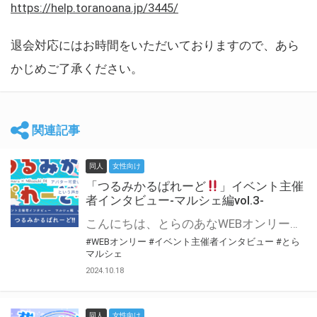
https://help.toranoana.jp/3445/
退会対応にはお時間をいただいておりますので、あら
かじめご了承ください。
関連記事
同人
女性向け
「つるみかるぱれーど
」イベント主催
者インタビュー-マルシェ編vol.3-
こんにちは、とらのあなWEBオンリー運営スタッフです。 新たにお届けする、イベント主催者インタビュー-マルシェ編-は、 とらのあなWEBオンリー「マルシェ」をご利用した主催様に 「マルシェ」を使って開催した感想や心がけをお聞きする企画です。 今回は、WEBオンリー初開催「つるみかるぱれーど
#WEBオンリー
#イベント主催者インタビュー
#とら
マルシェ
2024.10.18
同人
女性向け