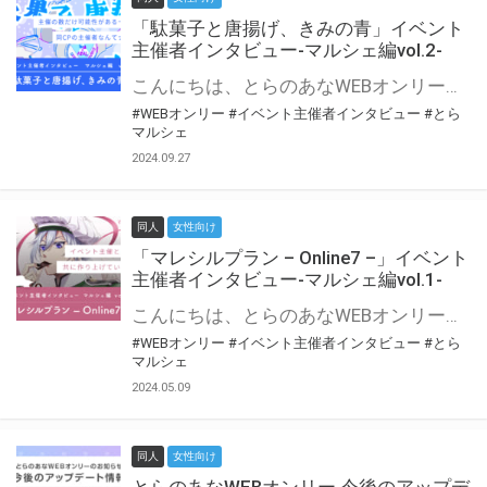
「駄菓子と唐揚げ、きみの青」イベント
主催者インタビュー-マルシェ編vol.2-
こんにちは、とらのあなWEBオンリー運営スタッフです。 新たにお届けする、イベント主催者インタビュー-マルシェ編-は、 とらのあなWEBオンリー「マルシェ」をご利用の主催様に 「マルシェ」を使ってイベントを開催した感想や心がけをお聞きする企画です。 今回は、WEBオンリー初開催「駄菓子と唐揚げ、きみの青」より、 主催のぎこ六屋様にお話を伺いました。 協力：ぎこ六屋様／イベント公式Twitter（@krkgwks） とらのあなWEBオンリー「マルシェ」とは？ WEBオンリーでリアルタイムでコミュニケーションがとれるオンライン会場です。
#WEBオンリー
#イベント主催者インタビュー
#とら
マルシェ
2024.09.27
同人
女性向け
「マレシルプラン – Online7 –」イベント
主催者インタビュー-マルシェ編vol.1-
こんにちは、とらのあなWEBオンリー運営スタッフです。 新たにお届けする、イベント主催者インタビュー-マルシェ編-は、 とらのあなWEBオンリー「マルシェ」をご利用した主催様に 「マルシェ」を使って開催した感想や心がけをお聞きする企画です。 今回は、WEBオンリー開催7回目迎えた「マレシルプラン – Online7 –」より、 主催の玉川うた様にお話を伺いました。 ▼マレシルプランのインタビュー前回記事 「イベント主催者インタビュー vol.6」はこちら 協力：玉川うた様（マレシルプラン実行委員会 代表）／イベント公式Twitter（@mallesil_plan） とらのあなWEBオンリー「マルシェ」とは？ WEBオンリーでリアルタイムでコミュニケーションがとれるオンライン会場です。
#WEBオンリー
#イベント主催者インタビュー
#とら
マルシェ
2024.05.09
同人
女性向け