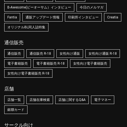
B-Awesome(ビーオーサム）インタビュー
今日のメルマガ
Fantia
通販アップデート情報
印刷所インタビュー
Creatia
オリジナルBL同人誌特集
通信販売
通信販売
通信販売 R-18
女性向け通販
女性向け通販 R-18
電子書籍販売
電子書籍販売 R-18
女性向け電子書籍販売
女性向け電子書籍販売 R-18
店舗
店舗一覧
店舗在庫検索
店舗に関するQ&A
電子マネー
銀聯カード
サークル向け