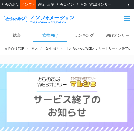
とらのあな
インフォ
通販
店舗
とらコイン
とら婚
WEBオンリー
▼
総合
女性向け
ランキング
WEBオンリー
女性向けTOP
同人
女性向け
【とらのあなWEBオンリー】サービス終了の