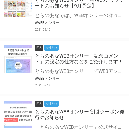
とらのあなWEBオンリー 今後のアップデ
ートのお知らせ【9月予定】
とらのあなでは、WEBオンリーの様々な支援を実施しています。 今回は2021年9月に実装を予定しているアップデート情報についてご紹介いたします。 とらのあなWEBオンリーサイトはこちら
#WEBオンリー
2021.08.13
同人
女性向け
とらのあなWEBオンリー「記念コメン
ト」の設定の仕方などをご紹介します！
とらのあなWEBオンリー上でWEBアンソロジーが作成できる「記念コメント」について、その使い方や作成手順を解説します！ 支援タイプを「サークル参加型」「サークル参加型・マルシェ(イベント会場)機能付き」でお申し込みいただいている主催者様はぜひご活用ください♪ とらのあなWEBオンリーサイトはこちら
#WEBオンリー
2021.06.18
同人
女性向け
とらのあなWEBオンリー 割引クーポン発
行のお知らせ
「とらのあなWEBオンリー」公式サイトでとらのあな通販の「割引クーポン」を配布中！ イベントごとに開催当日限定で使える割引クーポンのシリアルコードを発行します。 とらのあなWEBオンリーのページをチェックして、イベント当日にお得にお買い物を楽しみましょう♪ ※本キャンペーンは予告なく終了する場合がございます。 とらのあなWEBオンリーサイトはこちら