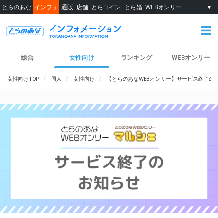
とらのあな
インフォ
通販
店舗
とらコイン
とら婚
WEBオンリー
▼
総合
女性向け
ランキング
WEBオンリー
女性向けTOP
同人
女性向け
【とらのあなWEBオンリー】サービス終了の