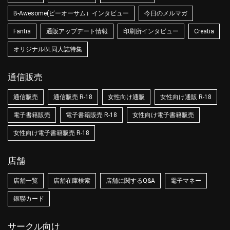
B-Awesome(ビーオーサム）インタビュー
今日のメルマガ
Fantia
通販アップデート情報
印刷所インタビュー
Creatia
オリジナルBL同人誌特集
通信販売
通信販売
通信販売 R-18
女性向け通販
女性向け通販 R-18
電子書籍販売
電子書籍販売 R-18
女性向け電子書籍販売
女性向け電子書籍販売 R-18
店舗
店舗一覧
店舗在庫検索
店舗に関するQ&A
電子マネー
銀聯カード
サークル向け