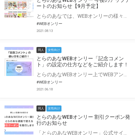
とらのあなWEBオンリー 今後のアップデ
ートのお知らせ【9月予定】
とらのあなでは、WEBオンリーの様々な支援を実施しています。 今回は2021年9月に実装を予定しているアップデート情報についてご紹介いたします。 とらのあなWEBオンリーサイトはこちら
#WEBオンリー
2021.08.13
同人
女性向け
とらのあなWEBオンリー「記念コメン
ト」の設定の仕方などをご紹介します！
とらのあなWEBオンリー上でWEBアンソロジーが作成できる「記念コメント」について、その使い方や作成手順を解説します！ 支援タイプを「サークル参加型」「サークル参加型・マルシェ(イベント会場)機能付き」でお申し込みいただいている主催者様はぜひご活用ください♪ とらのあなWEBオンリーサイトはこちら
#WEBオンリー
2021.06.18
同人
女性向け
とらのあなWEBオンリー 割引クーポン発
行のお知らせ
「とらのあなWEBオンリー」公式サイトでとらのあな通販の「割引クーポン」を配布中！ イベントごとに開催当日限定で使える割引クーポンのシリアルコードを発行します。 とらのあなWEBオンリーのページをチェックして、イベント当日にお得にお買い物を楽しみましょう♪ ※本キャンペーンは予告なく終了する場合がございます。 とらのあなWEBオンリーサイトはこちら