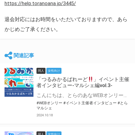
https://help.toranoana.jp/3445/
退会対応にはお時間をいただいておりますので、あら
かじめご了承ください。
関連記事
同人
女性向け
「つるみかるぱれーど
」イベント主催
者インタビュー-マルシェ編vol.3-
こんにちは、とらのあなWEBオンリー運営スタッフです。 新たにお届けする、イベント主催者インタビュー-マルシェ編-は、 とらのあなWEBオンリー「マルシェ」をご利用した主催様に 「マルシェ」を使って開催した感想や心がけをお聞きする企画です。 今回は、WEBオンリー初開催「つるみかるぱれーど
#WEBオンリー
#イベント主催者インタビュー
#とら
マルシェ
2024.10.18
同人
女性向け