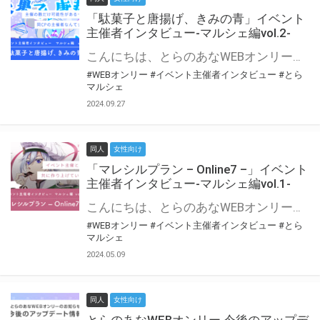
「駄菓子と唐揚げ、きみの青」イベント
主催者インタビュー-マルシェ編vol.2-
こんにちは、とらのあなWEBオンリー運営スタッフです。 新たにお届けする、イベント主催者インタビュー-マルシェ編-は、 とらのあなWEBオンリー「マルシェ」をご利用の主催様に 「マルシェ」を使ってイベントを開催した感想や心がけをお聞きする企画です。 今回は、WEBオンリー初開催「駄菓子と唐揚げ、きみの青」より、 主催のぎこ六屋様にお話を伺いました。 協力：ぎこ六屋様／イベント公式Twitter（@krkgwks） とらのあなWEBオンリー「マルシェ」とは？ WEBオンリーでリアルタイムでコミュニケーションがとれるオンライン会場です。
#WEBオンリー
#イベント主催者インタビュー
#とら
マルシェ
2024.09.27
同人
女性向け
「マレシルプラン – Online7 –」イベント
主催者インタビュー-マルシェ編vol.1-
こんにちは、とらのあなWEBオンリー運営スタッフです。 新たにお届けする、イベント主催者インタビュー-マルシェ編-は、 とらのあなWEBオンリー「マルシェ」をご利用した主催様に 「マルシェ」を使って開催した感想や心がけをお聞きする企画です。 今回は、WEBオンリー開催7回目迎えた「マレシルプラン – Online7 –」より、 主催の玉川うた様にお話を伺いました。 ▼マレシルプランのインタビュー前回記事 「イベント主催者インタビュー vol.6」はこちら 協力：玉川うた様（マレシルプラン実行委員会 代表）／イベント公式Twitter（@mallesil_plan） とらのあなWEBオンリー「マルシェ」とは？ WEBオンリーでリアルタイムでコミュニケーションがとれるオンライン会場です。
#WEBオンリー
#イベント主催者インタビュー
#とら
マルシェ
2024.05.09
同人
女性向け