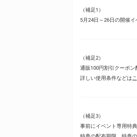
（補足1）
5月24日～26日の開
（補足2）
通販100円割引クーポン
詳しい使用条件などは
（補足3）
事前にイベント専用特
特典の配布期限、特典