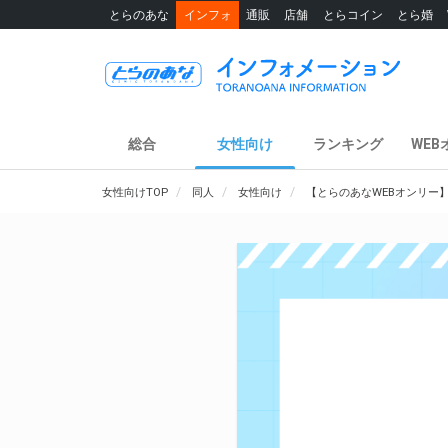
とらのあな
インフォ
通販
店舗
とらコイン
とら婚
総合
女性向け
ランキング
WEB
女性向けTOP
同人
女性向け
【とらのあなWEBオンリー