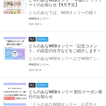
とらのあなWEBオンリー 今後のアップデ
ートのお知らせ【9月予定】
とらのあなでは、WEBオンリーの様々な支援を実施しています。 今回は2021年9月に実装を予定しているアップデート情報についてご紹介いたします。 とらのあなWEBオンリーサイトはこちら
#WEBオンリー
2021.08.13
同人
女性向け
とらのあなWEBオンリー「記念コメン
ト」の設定の仕方などをご紹介します！
とらのあなWEBオンリー上でWEBアンソロジーが作成できる「記念コメント」について、その使い方や作成手順を解説します！ 支援タイプを「サークル参加型」「サークル参加型・マルシェ(イベント会場)機能付き」でお申し込みいただいている主催者様はぜひご活用ください♪ とらのあなWEBオンリーサイトはこちら
#WEBオンリー
2021.06.18
同人
女性向け
とらのあなWEBオンリー 割引クーポン発
行のお知らせ
「とらのあなWEBオンリー」公式サイトでとらのあな通販の「割引クーポン」を配布中！ イベントごとに開催当日限定で使える割引クーポンのシリアルコードを発行します。 とらのあなWEBオンリーのページをチェックして、イベント当日にお得にお買い物を楽しみましょう♪ ※本キャンペーンは予告なく終了する場合がございます。 とらのあなWEBオンリーサイトはこちら