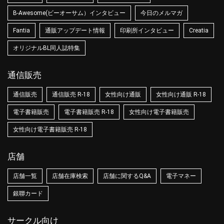
B-Awesome(ビーオーサム）インタビュー
今日のメルマガ
Fantia
通販アップデート情報
印刷所インタビュー
Creatia
オリジナルBL同人誌特集
通信販売
通信販売
通信販売 R-18
女性向け通販
女性向け通販 R-18
電子書籍販売
電子書籍販売 R-18
女性向け電子書籍販売
女性向け電子書籍販売 R-18
店舗
店舗一覧
店舗在庫検索
店舗に関するQ&A
電子マネー
銀聯カード
サークル向け