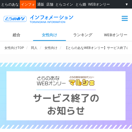
とらのあな
インフォ
通販
店舗
とらコイン
とら婚
WEBオンリー
▼
総合
女性向け
ランキング
WEBオンリー
女性向けTOP
同人
女性向け
【とらのあなWEBオンリー】サービス終了の