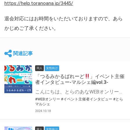
https://help.toranoana.jp/3445/
退会対応にはお時間をいただいておりますので、あら
かじめご了承ください。
関連記事
同人
女性向け
「つるみかるぱれーど
」イベント主催
者インタビュー-マルシェ編vol.3-
こんにちは、とらのあなWEBオンリー運営スタッフです。 新たにお届けする、イベント主催者インタビュー-マルシェ編-は、 とらのあなWEBオンリー「マルシェ」をご利用した主催様に 「マルシェ」を使って開催した感想や心がけをお聞きする企画です。 今回は、WEBオンリー初開催「つるみかるぱれーど
#WEBオンリー
#イベント主催者インタビュー
#とら
マルシェ
2024.10.18
同人
女性向け