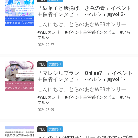
「駄菓子と唐揚げ、きみの青」イベント
主催者インタビュー-マルシェ編vol.2-
こんにちは、とらのあなWEBオンリー運営スタッフです。 新たにお届けする、イベント主催者インタビュー-マルシェ編-は、 とらのあなWEBオンリー「マルシェ」をご利用の主催様に 「マルシェ」を使ってイベントを開催した感想や心がけをお聞きする企画です。 今回は、WEBオンリー初開催「駄菓子と唐揚げ、きみの青」より、 主催のぎこ六屋様にお話を伺いました。 協力：ぎこ六屋様／イベント公式Twitter（@krkgwks） とらのあなWEBオンリー「マルシェ」とは？ WEBオンリーでリアルタイムでコミュニケーションがとれるオンライン会場です。
#WEBオンリー
#イベント主催者インタビュー
#とら
マルシェ
2024.09.27
同人
女性向け
「マレシルプラン – Online7 –」イベント
主催者インタビュー-マルシェ編vol.1-
こんにちは、とらのあなWEBオンリー運営スタッフです。 新たにお届けする、イベント主催者インタビュー-マルシェ編-は、 とらのあなWEBオンリー「マルシェ」をご利用した主催様に 「マルシェ」を使って開催した感想や心がけをお聞きする企画です。 今回は、WEBオンリー開催7回目迎えた「マレシルプラン – Online7 –」より、 主催の玉川うた様にお話を伺いました。 ▼マレシルプランのインタビュー前回記事 「イベント主催者インタビュー vol.6」はこちら 協力：玉川うた様（マレシルプラン実行委員会 代表）／イベント公式Twitter（@mallesil_plan） とらのあなWEBオンリー「マルシェ」とは？ WEBオンリーでリアルタイムでコミュニケーションがとれるオンライン会場です。
#WEBオンリー
#イベント主催者インタビュー
#とら
マルシェ
2024.05.09
同人
女性向け