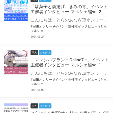
「駄菓子と唐揚げ、きみの青」イベント
主催者インタビュー-マルシェ編vol.2-
こんにちは、とらのあなWEBオンリー運営スタッフです。 新たにお届けする、イベント主催者インタビュー-マルシェ編-は、 とらのあなWEBオンリー「マルシェ」をご利用の主催様に 「マルシェ」を使ってイベントを開催した感想や心がけをお聞きする企画です。 今回は、WEBオンリー初開催「駄菓子と唐揚げ、きみの青」より、 主催のぎこ六屋様にお話を伺いました。 協力：ぎこ六屋様／イベント公式Twitter（@krkgwks） とらのあなWEBオンリー「マルシェ」とは？ WEBオンリーでリアルタイムでコミュニケーションがとれるオンライン会場です。
#WEBオンリー
#イベント主催者インタビュー
#とら
マルシェ
2024.09.27
同人
女性向け
「マレシルプラン – Online7 –」イベント
主催者インタビュー-マルシェ編vol.1-
こんにちは、とらのあなWEBオンリー運営スタッフです。 新たにお届けする、イベント主催者インタビュー-マルシェ編-は、 とらのあなWEBオンリー「マルシェ」をご利用した主催様に 「マルシェ」を使って開催した感想や心がけをお聞きする企画です。 今回は、WEBオンリー開催7回目迎えた「マレシルプラン – Online7 –」より、 主催の玉川うた様にお話を伺いました。 ▼マレシルプランのインタビュー前回記事 「イベント主催者インタビュー vol.6」はこちら 協力：玉川うた様（マレシルプラン実行委員会 代表）／イベント公式Twitter（@mallesil_plan） とらのあなWEBオンリー「マルシェ」とは？ WEBオンリーでリアルタイムでコミュニケーションがとれるオンライン会場です。
#WEBオンリー
#イベント主催者インタビュー
#とら
マルシェ
2024.05.09
同人
女性向け