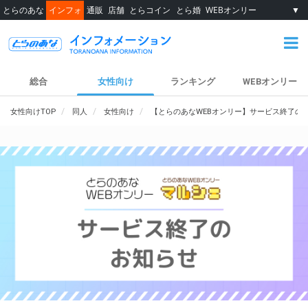
とらのあな
インフォ
通販
店舗
とらコイン
とら婚
WEBオンリー
▼
総合
女性向け
ランキング
WEBオンリー
女性向けTOP
同人
女性向け
【とらのあなWEBオンリー】サービス終了の