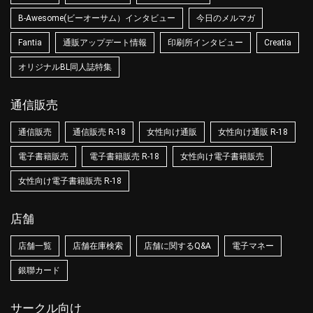
B-Awesome(ビーオーサム）インタビュー
今日のメルマガ
Fantia
通販アップデート情報
印刷所インタビュー
Creatia
オリジナルBL同人誌特集
通信販売
通信販売
通信販売 R-18
女性向け通販
女性向け通販 R-18
電子書籍販売
電子書籍販売 R-18
女性向け電子書籍販売
女性向け電子書籍販売 R-18
店舗
店舗一覧
店舗在庫検索
店舗に関するQ&A
電子マネー
銀聯カード
サークル向け