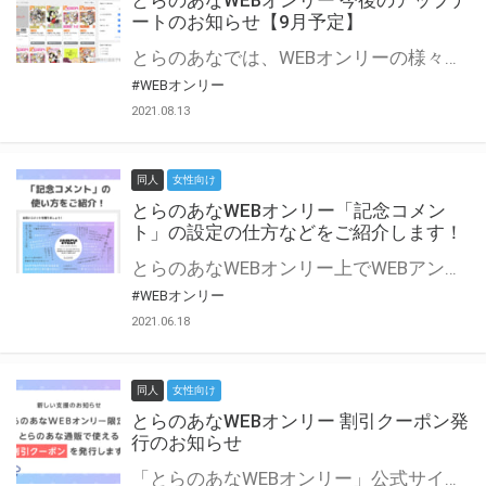
とらのあなWEBオンリー 今後のアップデ
ートのお知らせ【9月予定】
とらのあなでは、WEBオンリーの様々な支援を実施しています。 今回は2021年9月に実装を予定しているアップデート情報についてご紹介いたします。 とらのあなWEBオンリーサイトはこちら
#WEBオンリー
2021.08.13
同人
女性向け
とらのあなWEBオンリー「記念コメン
ト」の設定の仕方などをご紹介します！
とらのあなWEBオンリー上でWEBアンソロジーが作成できる「記念コメント」について、その使い方や作成手順を解説します！ 支援タイプを「サークル参加型」「サークル参加型・マルシェ(イベント会場)機能付き」でお申し込みいただいている主催者様はぜひご活用ください♪ とらのあなWEBオンリーサイトはこちら
#WEBオンリー
2021.06.18
同人
女性向け
とらのあなWEBオンリー 割引クーポン発
行のお知らせ
「とらのあなWEBオンリー」公式サイトでとらのあな通販の「割引クーポン」を配布中！ イベントごとに開催当日限定で使える割引クーポンのシリアルコードを発行します。 とらのあなWEBオンリーのページをチェックして、イベント当日にお得にお買い物を楽しみましょう♪ ※本キャンペーンは予告なく終了する場合がございます。 とらのあなWEBオンリーサイトはこちら