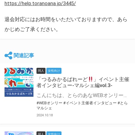
https://help.toranoana.jp/3445/
退会対応にはお時間をいただいておりますので、あら
かじめご了承ください。
関連記事
同人
女性向け
「つるみかるぱれーど
」イベント主催
者インタビュー-マルシェ編vol.3-
こんにちは、とらのあなWEBオンリー運営スタッフです。 新たにお届けする、イベント主催者インタビュー-マルシェ編-は、 とらのあなWEBオンリー「マルシェ」をご利用した主催様に 「マルシェ」を使って開催した感想や心がけをお聞きする企画です。 今回は、WEBオンリー初開催「つるみかるぱれーど
#WEBオンリー
#イベント主催者インタビュー
#とら
マルシェ
2024.10.18
同人
女性向け