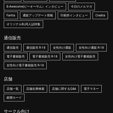
B-Awesome(ビーオーサム）インタビュー
今日のメルマガ
Fantia
通販アップデート情報
印刷所インタビュー
Creatia
オリジナルBL同人誌特集
通信販売
通信販売
通信販売 R-18
女性向け通販
女性向け通販 R-18
電子書籍販売
電子書籍販売 R-18
女性向け電子書籍販売
女性向け電子書籍販売 R-18
店舗
店舗一覧
店舗在庫検索
店舗に関するQ&A
電子マネー
銀聯カード
サークル向け