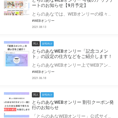
とらのあなWEBオンリー 今後のアップデ
ートのお知らせ【9月予定】
とらのあなでは、WEBオンリーの様々な支援を実施しています。 今回は2021年9月に実装を予定しているアップデート情報についてご紹介いたします。 とらのあなWEBオンリーサイトはこちら
#WEBオンリー
2021.08.13
同人
女性向け
とらのあなWEBオンリー「記念コメン
ト」の設定の仕方などをご紹介します！
とらのあなWEBオンリー上でWEBアンソロジーが作成できる「記念コメント」について、その使い方や作成手順を解説します！ 支援タイプを「サークル参加型」「サークル参加型・マルシェ(イベント会場)機能付き」でお申し込みいただいている主催者様はぜひご活用ください♪ とらのあなWEBオンリーサイトはこちら
#WEBオンリー
2021.06.18
同人
女性向け
とらのあなWEBオンリー 割引クーポン発
行のお知らせ
「とらのあなWEBオンリー」公式サイトでとらのあな通販の「割引クーポン」を配布中！ イベントごとに開催当日限定で使える割引クーポンのシリアルコードを発行します。 とらのあなWEBオンリーのページをチェックして、イベント当日にお得にお買い物を楽しみましょう♪ ※本キャンペーンは予告なく終了する場合がございます。 とらのあなWEBオンリーサイトはこちら