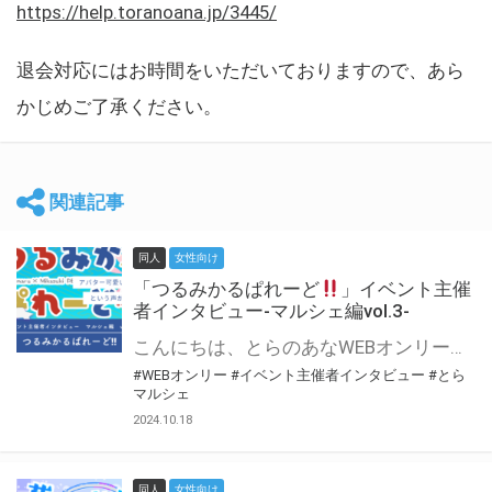
https://help.toranoana.jp/3445/
退会対応にはお時間をいただいておりますので、あら
かじめご了承ください。
関連記事
同人
女性向け
「つるみかるぱれーど
」イベント主催
者インタビュー-マルシェ編vol.3-
こんにちは、とらのあなWEBオンリー運営スタッフです。 新たにお届けする、イベント主催者インタビュー-マルシェ編-は、 とらのあなWEBオンリー「マルシェ」をご利用した主催様に 「マルシェ」を使って開催した感想や心がけをお聞きする企画です。 今回は、WEBオンリー初開催「つるみかるぱれーど
#WEBオンリー
#イベント主催者インタビュー
#とら
マルシェ
2024.10.18
同人
女性向け