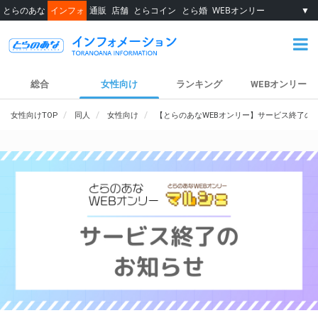
とらのあな
インフォ
通販
店舗
とらコイン
とら婚
WEBオンリー
▼
総合
女性向け
ランキング
WEBオンリー
女性向けTOP
同人
女性向け
【とらのあなWEBオンリー】サービス終了の