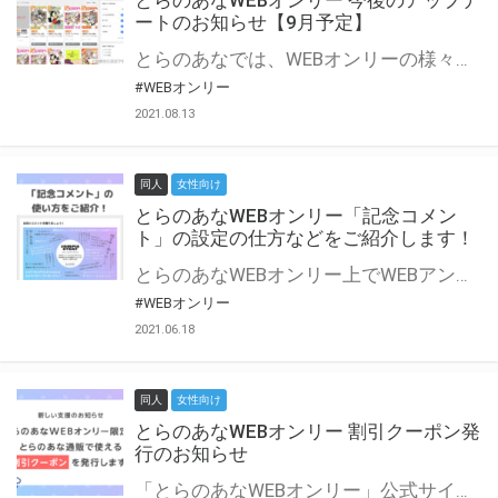
とらのあなWEBオンリー 今後のアップデ
ートのお知らせ【9月予定】
とらのあなでは、WEBオンリーの様々な支援を実施しています。 今回は2021年9月に実装を予定しているアップデート情報についてご紹介いたします。 とらのあなWEBオンリーサイトはこちら
#WEBオンリー
2021.08.13
同人
女性向け
とらのあなWEBオンリー「記念コメン
ト」の設定の仕方などをご紹介します！
とらのあなWEBオンリー上でWEBアンソロジーが作成できる「記念コメント」について、その使い方や作成手順を解説します！ 支援タイプを「サークル参加型」「サークル参加型・マルシェ(イベント会場)機能付き」でお申し込みいただいている主催者様はぜひご活用ください♪ とらのあなWEBオンリーサイトはこちら
#WEBオンリー
2021.06.18
同人
女性向け
とらのあなWEBオンリー 割引クーポン発
行のお知らせ
「とらのあなWEBオンリー」公式サイトでとらのあな通販の「割引クーポン」を配布中！ イベントごとに開催当日限定で使える割引クーポンのシリアルコードを発行します。 とらのあなWEBオンリーのページをチェックして、イベント当日にお得にお買い物を楽しみましょう♪ ※本キャンペーンは予告なく終了する場合がございます。 とらのあなWEBオンリーサイトはこちら