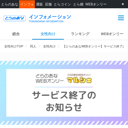
とらのあな
インフォ
通販
店舗
とらコイン
とら婚
WEBオンリー
▼
総合
女性向け
ランキング
WEBオンリー
女性向けTOP
同人
女性向け
【とらのあなWEBオンリー】サービス終了の