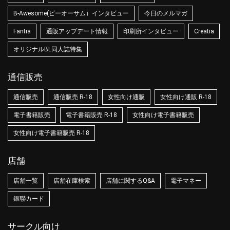
B-Awesome(ビーオーサム）インタビュー
今日のメルマガ
Fantia
通販アップデート情報
印刷所インタビュー
Creatia
オリジナルBL同人誌特集
通信販売
通信販売
通信販売 R-18
女性向け通販
女性向け通販 R-18
電子書籍販売
電子書籍販売 R-18
女性向け電子書籍販売
女性向け電子書籍販売 R-18
店舗
店舗一覧
店舗在庫検索
店舗に関するQ&A
電子マネー
銀聯カード
サークル向け