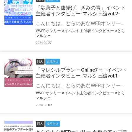
「駄菓子と唐揚げ、きみの青」イベント
主催者インタビュー-マルシェ編vol.2-
こんにちは、とらのあなWEBオンリー運営スタッフです。 新たにお届けする、イベント主催者インタビュー-マルシェ編-は、 とらのあなWEBオンリー「マルシェ」をご利用の主催様に 「マルシェ」を使ってイベントを開催した感想や心がけをお聞きする企画です。 今回は、WEBオンリー初開催「駄菓子と唐揚げ、きみの青」より、 主催のぎこ六屋様にお話を伺いました。 協力：ぎこ六屋様／イベント公式Twitter（@krkgwks） とらのあなWEBオンリー「マルシェ」とは？ WEBオンリーでリアルタイムでコミュニケーションがとれるオンライン会場です。
#WEBオンリー
#イベント主催者インタビュー
#とら
マルシェ
2024.09.27
同人
女性向け
「マレシルプラン – Online7 –」イベント
主催者インタビュー-マルシェ編vol.1-
こんにちは、とらのあなWEBオンリー運営スタッフです。 新たにお届けする、イベント主催者インタビュー-マルシェ編-は、 とらのあなWEBオンリー「マルシェ」をご利用した主催様に 「マルシェ」を使って開催した感想や心がけをお聞きする企画です。 今回は、WEBオンリー開催7回目迎えた「マレシルプラン – Online7 –」より、 主催の玉川うた様にお話を伺いました。 ▼マレシルプランのインタビュー前回記事 「イベント主催者インタビュー vol.6」はこちら 協力：玉川うた様（マレシルプラン実行委員会 代表）／イベント公式Twitter（@mallesil_plan） とらのあなWEBオンリー「マルシェ」とは？ WEBオンリーでリアルタイムでコミュニケーションがとれるオンライン会場です。
#WEBオンリー
#イベント主催者インタビュー
#とら
マルシェ
2024.05.09
同人
女性向け