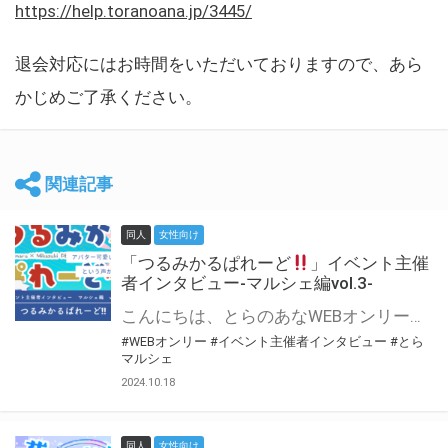
https://help.toranoana.jp/3445/
退会対応にはお時間をいただいておりますので、あら
かじめご了承ください。
関連記事
同人
女性向け
「つるみかるぱれーど
」イベント主催
者インタビュー-マルシェ編vol.3-
こんにちは、とらのあなWEBオンリー運営スタッフです。 新たにお届けする、イベント主催者インタビュー-マルシェ編-は、 とらのあなWEBオンリー「マルシェ」をご利用した主催様に 「マルシェ」を使って開催した感想や心がけをお聞きする企画です。 今回は、WEBオンリー初開催「つるみかるぱれーど
#WEBオンリー
#イベント主催者インタビュー
#とら
マルシェ
2024.10.18
同人
女性向け