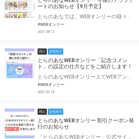
とらのあなWEBオンリー 今後のアップデ
ートのお知らせ【9月予定】
とらのあなでは、WEBオンリーの様々な支援を実施しています。 今回は2021年9月に実装を予定しているアップデート情報についてご紹介いたします。 とらのあなWEBオンリーサイトはこちら
#WEBオンリー
2021.08.13
同人
女性向け
とらのあなWEBオンリー「記念コメン
ト」の設定の仕方などをご紹介します！
とらのあなWEBオンリー上でWEBアンソロジーが作成できる「記念コメント」について、その使い方や作成手順を解説します！ 支援タイプを「サークル参加型」「サークル参加型・マルシェ(イベント会場)機能付き」でお申し込みいただいている主催者様はぜひご活用ください♪ とらのあなWEBオンリーサイトはこちら
#WEBオンリー
2021.06.18
同人
女性向け
とらのあなWEBオンリー 割引クーポン発
行のお知らせ
「とらのあなWEBオンリー」公式サイトでとらのあな通販の「割引クーポン」を配布中！ イベントごとに開催当日限定で使える割引クーポンのシリアルコードを発行します。 とらのあなWEBオンリーのページをチェックして、イベント当日にお得にお買い物を楽しみましょう♪ ※本キャンペーンは予告なく終了する場合がございます。 とらのあなWEBオンリーサイトはこちら