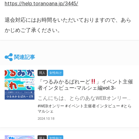
https://help.toranoana.jp/3445/
退会対応にはお時間をいただいておりますので、あら
かじめご了承ください。
関連記事
同人
女性向け
「つるみかるぱれーど
」イベント主催
者インタビュー-マルシェ編vol.3-
こんにちは、とらのあなWEBオンリー運営スタッフです。 新たにお届けする、イベント主催者インタビュー-マルシェ編-は、 とらのあなWEBオンリー「マルシェ」をご利用した主催様に 「マルシェ」を使って開催した感想や心がけをお聞きする企画です。 今回は、WEBオンリー初開催「つるみかるぱれーど
#WEBオンリー
#イベント主催者インタビュー
#とら
マルシェ
2024.10.18
同人
女性向け