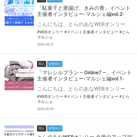
「駄菓子と唐揚げ、きみの青」イベント
主催者インタビュー-マルシェ編vol.2-
こんにちは、とらのあなWEBオンリー運営スタッフです。 新たにお届けする、イベント主催者インタビュー-マルシェ編-は、 とらのあなWEBオンリー「マルシェ」をご利用の主催様に 「マルシェ」を使ってイベントを開催した感想や心がけをお聞きする企画です。 今回は、WEBオンリー初開催「駄菓子と唐揚げ、きみの青」より、 主催のぎこ六屋様にお話を伺いました。 協力：ぎこ六屋様／イベント公式Twitter（@krkgwks） とらのあなWEBオンリー「マルシェ」とは？ WEBオンリーでリアルタイムでコミュニケーションがとれるオンライン会場です。
#WEBオンリー
#イベント主催者インタビュー
#とら
マルシェ
2024.09.27
同人
女性向け
「マレシルプラン – Online7 –」イベント
主催者インタビュー-マルシェ編vol.1-
こんにちは、とらのあなWEBオンリー運営スタッフです。 新たにお届けする、イベント主催者インタビュー-マルシェ編-は、 とらのあなWEBオンリー「マルシェ」をご利用した主催様に 「マルシェ」を使って開催した感想や心がけをお聞きする企画です。 今回は、WEBオンリー開催7回目迎えた「マレシルプラン – Online7 –」より、 主催の玉川うた様にお話を伺いました。 ▼マレシルプランのインタビュー前回記事 「イベント主催者インタビュー vol.6」はこちら 協力：玉川うた様（マレシルプラン実行委員会 代表）／イベント公式Twitter（@mallesil_plan） とらのあなWEBオンリー「マルシェ」とは？ WEBオンリーでリアルタイムでコミュニケーションがとれるオンライン会場です。
#WEBオンリー
#イベント主催者インタビュー
#とら
マルシェ
2024.05.09
同人
女性向け