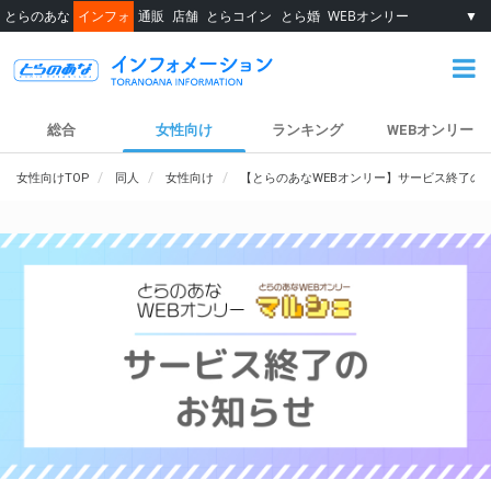
とらのあな
インフォ
通販
店舗
とらコイン
とら婚
WEBオンリー
▼
総合
女性向け
ランキング
WEBオンリー
女性向けTOP
同人
女性向け
【とらのあなWEBオンリー】サービス終了の