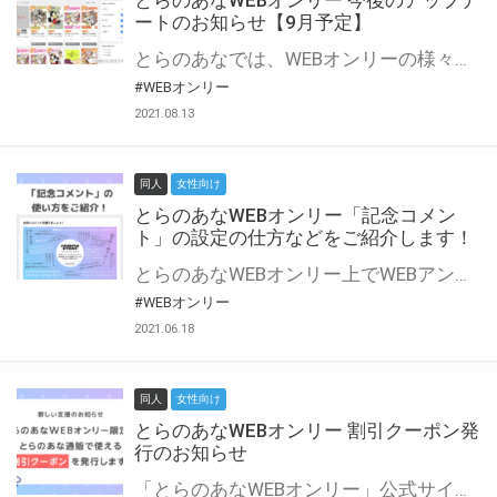
とらのあなWEBオンリー 今後のアップデ
ートのお知らせ【9月予定】
とらのあなでは、WEBオンリーの様々な支援を実施しています。 今回は2021年9月に実装を予定しているアップデート情報についてご紹介いたします。 とらのあなWEBオンリーサイトはこちら
#WEBオンリー
2021.08.13
同人
女性向け
とらのあなWEBオンリー「記念コメン
ト」の設定の仕方などをご紹介します！
とらのあなWEBオンリー上でWEBアンソロジーが作成できる「記念コメント」について、その使い方や作成手順を解説します！ 支援タイプを「サークル参加型」「サークル参加型・マルシェ(イベント会場)機能付き」でお申し込みいただいている主催者様はぜひご活用ください♪ とらのあなWEBオンリーサイトはこちら
#WEBオンリー
2021.06.18
同人
女性向け
とらのあなWEBオンリー 割引クーポン発
行のお知らせ
「とらのあなWEBオンリー」公式サイトでとらのあな通販の「割引クーポン」を配布中！ イベントごとに開催当日限定で使える割引クーポンのシリアルコードを発行します。 とらのあなWEBオンリーのページをチェックして、イベント当日にお得にお買い物を楽しみましょう♪ ※本キャンペーンは予告なく終了する場合がございます。 とらのあなWEBオンリーサイトはこちら