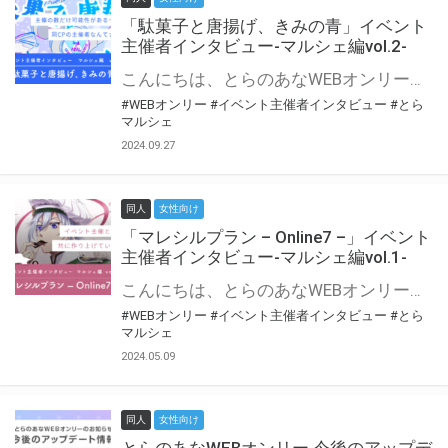
「駄菓子と唐揚げ、きみの青」イベント
主催者インタビュー-マルシェ編vol.2-
こんにちは、とらのあなWEBオンリー運営スタッフです。 新たにお届けする、イベント主催者インタビュー-マルシェ編-は、 とらのあなWEBオンリー「マルシェ」をご利用の主催様に 「マルシェ」を使ってイベントを開催した感想や心がけをお聞きする企画です。 今回は、WEBオンリー初開催「駄菓子と唐揚げ、きみの青」より、 主催のぎこ六屋様にお話を伺いました。 協力：ぎこ六屋様／イベント公式Twitter（@krkgwks） とらのあなWEBオンリー「マルシェ」とは？ WEBオンリーでリアルタイムでコミュニケーションがとれるオンライン会場です。
#WEBオンリー
#イベント主催者インタビュー
#とら
マルシェ
2024.09.27
同人
女性向け
「マレシルプラン – Online7 –」イベント
主催者インタビュー-マルシェ編vol.1-
こんにちは、とらのあなWEBオンリー運営スタッフです。 新たにお届けする、イベント主催者インタビュー-マルシェ編-は、 とらのあなWEBオンリー「マルシェ」をご利用した主催様に 「マルシェ」を使って開催した感想や心がけをお聞きする企画です。 今回は、WEBオンリー開催7回目迎えた「マレシルプラン – Online7 –」より、 主催の玉川うた様にお話を伺いました。 ▼マレシルプランのインタビュー前回記事 「イベント主催者インタビュー vol.6」はこちら 協力：玉川うた様（マレシルプラン実行委員会 代表）／イベント公式Twitter（@mallesil_plan） とらのあなWEBオンリー「マルシェ」とは？ WEBオンリーでリアルタイムでコミュニケーションがとれるオンライン会場です。
#WEBオンリー
#イベント主催者インタビュー
#とら
マルシェ
2024.05.09
同人
女性向け