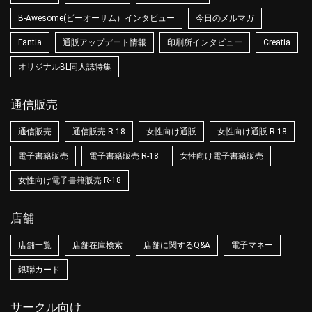
B-Awesome(ビーオーサム）インタビュー
今日のメルマガ
Fantia
通販アップデート情報
印刷所インタビュー
Creatia
オリジナルBL同人誌特集
通信販売
通信販売
通信販売 R-18
女性向け通販
女性向け通販 R-18
電子書籍販売
電子書籍販売 R-18
女性向け電子書籍販売
女性向け電子書籍販売 R-18
店舗
店舗一覧
店舗在庫検索
店舗に関するQ&A
電子マネー
銀聯カード
サークル向け