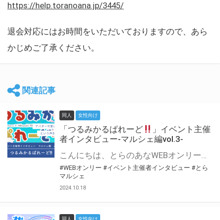
https://help.toranoana.jp/3445/
退会対応にはお時間をいただいておりますので、あら
かじめご了承ください。
関連記事
同人
女性向け
「つるみかるぱれーど
」イベント主催
者インタビュー-マルシェ編vol.3-
こんにちは、とらのあなWEBオンリー運営スタッフです。 新たにお届けする、イベント主催者インタビュー-マルシェ編-は、 とらのあなWEBオンリー「マルシェ」をご利用した主催様に 「マルシェ」を使って開催した感想や心がけをお聞きする企画です。 今回は、WEBオンリー初開催「つるみかるぱれーど
#WEBオンリー
#イベント主催者インタビュー
#とら
マルシェ
2024.10.18
同人
女性向け