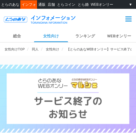
とらのあな
インフォ
通販
店舗
とらコイン
とら婚
WEBオンリー
▼
総合
女性向け
ランキング
WEBオンリー
女性向けTOP
同人
女性向け
【とらのあなWEBオンリー】サービス終了の