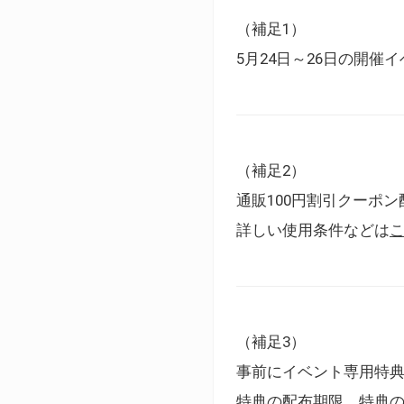
（補足1）
5月24日～26日の開
（補足2）
通販100円割引クーポン
詳しい使用条件などは
（補足3）
事前にイベント専用特
特典の配布期限、特典