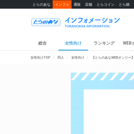
とらのあな
インフォ
通販
店舗
とらコイン
とら婚
総合
女性向け
ランキング
WEB
女性向けTOP
同人
女性向け
【とらのあなWEBオンリー