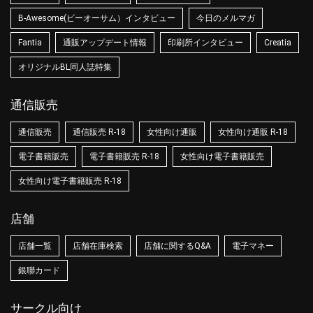
B-Awesome(ビーオーサム）インタビュー
今日のメルマガ
Fantia
通販アップデート情報
印刷所インタビュー
Creatia
オリジナルBL同人誌特集
通信販売
通信販売
通信販売 R-18
女性向け通販
女性向け通販 R-18
電子書籍販売
電子書籍販売 R-18
女性向け電子書籍販売
女性向け電子書籍販売 R-18
店舗
店舗一覧
店舗在庫検索
店舗に関するQ&A
電子マネー
銀聯カード
サークル向け