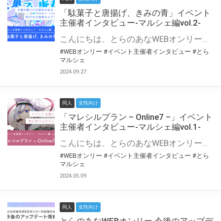
「駄菓子と唐揚げ、きみの青」イベント
主催者インタビュー-マルシェ編vol.2-
こんにちは、とらのあなWEBオンリー運営スタッフです。 新たにお届けする、イベント主催者インタビュー-マルシェ編-は、 とらのあなWEBオンリー「マルシェ」をご利用の主催様に 「マルシェ」を使ってイベントを開催した感想や心がけをお聞きする企画です。 今回は、WEBオンリー初開催「駄菓子と唐揚げ、きみの青」より、 主催のぎこ六屋様にお話を伺いました。 協力：ぎこ六屋様／イベント公式Twitter（@krkgwks） とらのあなWEBオンリー「マルシェ」とは？ WEBオンリーでリアルタイムでコミュニケーションがとれるオンライン会場です。
#WEBオンリー
#イベント主催者インタビュー
#とら
マルシェ
2024.09.27
同人
女性向け
「マレシルプラン – Online7 –」イベント
主催者インタビュー-マルシェ編vol.1-
こんにちは、とらのあなWEBオンリー運営スタッフです。 新たにお届けする、イベント主催者インタビュー-マルシェ編-は、 とらのあなWEBオンリー「マルシェ」をご利用した主催様に 「マルシェ」を使って開催した感想や心がけをお聞きする企画です。 今回は、WEBオンリー開催7回目迎えた「マレシルプラン – Online7 –」より、 主催の玉川うた様にお話を伺いました。 ▼マレシルプランのインタビュー前回記事 「イベント主催者インタビュー vol.6」はこちら 協力：玉川うた様（マレシルプラン実行委員会 代表）／イベント公式Twitter（@mallesil_plan） とらのあなWEBオンリー「マルシェ」とは？ WEBオンリーでリアルタイムでコミュニケーションがとれるオンライン会場です。
#WEBオンリー
#イベント主催者インタビュー
#とら
マルシェ
2024.05.09
同人
女性向け