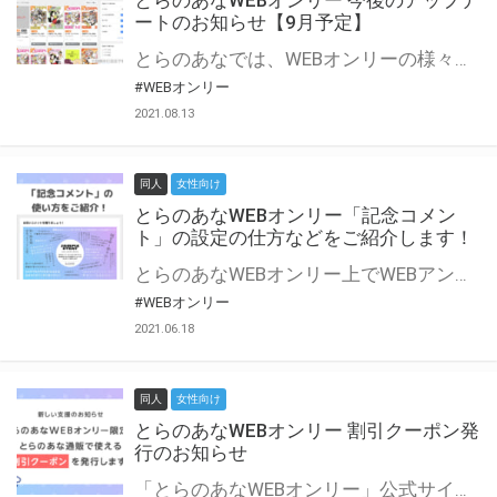
とらのあなWEBオンリー 今後のアップデ
ートのお知らせ【9月予定】
とらのあなでは、WEBオンリーの様々な支援を実施しています。 今回は2021年9月に実装を予定しているアップデート情報についてご紹介いたします。 とらのあなWEBオンリーサイトはこちら
#WEBオンリー
2021.08.13
同人
女性向け
とらのあなWEBオンリー「記念コメン
ト」の設定の仕方などをご紹介します！
とらのあなWEBオンリー上でWEBアンソロジーが作成できる「記念コメント」について、その使い方や作成手順を解説します！ 支援タイプを「サークル参加型」「サークル参加型・マルシェ(イベント会場)機能付き」でお申し込みいただいている主催者様はぜひご活用ください♪ とらのあなWEBオンリーサイトはこちら
#WEBオンリー
2021.06.18
同人
女性向け
とらのあなWEBオンリー 割引クーポン発
行のお知らせ
「とらのあなWEBオンリー」公式サイトでとらのあな通販の「割引クーポン」を配布中！ イベントごとに開催当日限定で使える割引クーポンのシリアルコードを発行します。 とらのあなWEBオンリーのページをチェックして、イベント当日にお得にお買い物を楽しみましょう♪ ※本キャンペーンは予告なく終了する場合がございます。 とらのあなWEBオンリーサイトはこちら