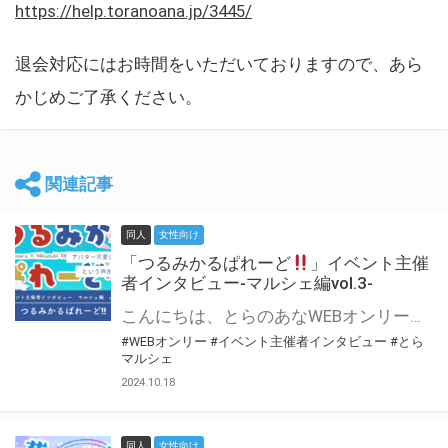
https://help.toranoana.jp/3445/
退会対応にはお時間をいただいておりますので、あら
かじめご了承ください。
関連記事
同人
女性向け
「つるみかるぱれーど
」イベント主催
者インタビュー-マルシェ編vol.3-
こんにちは、とらのあなWEBオンリー運営スタッフです。 新たにお届けする、イベント主催者インタビュー-マルシェ編-は、 とらのあなWEBオンリー「マルシェ」をご利用した主催様に 「マルシェ」を使って開催した感想や心がけをお聞きする企画です。 今回は、WEBオンリー初開催「つるみかるぱれーど
#WEBオンリー
#イベント主催者インタビュー
#とら
マルシェ
2024.10.18
同人
女性向け