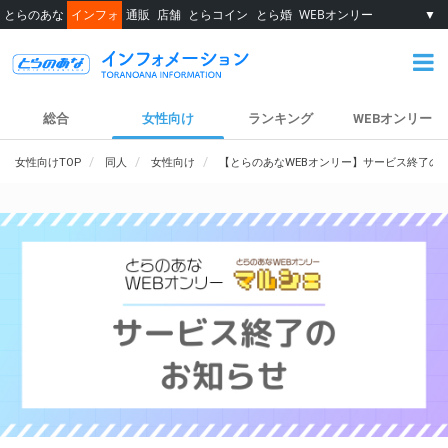
とらのあな
インフォ
通販
店舗
とらコイン
とら婚
WEBオンリー
▼
総合
女性向け
ランキング
WEBオンリー
女性向けTOP
同人
女性向け
【とらのあなWEBオンリー】サービス終了の