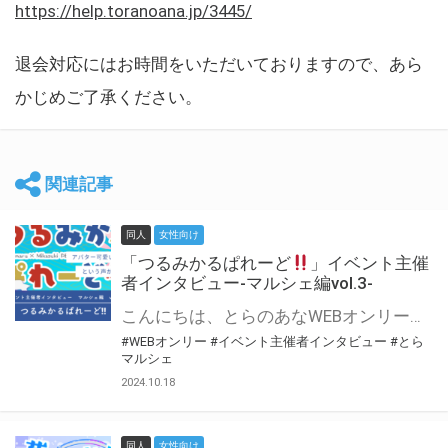
https://help.toranoana.jp/3445/
退会対応にはお時間をいただいておりますので、あら
かじめご了承ください。
関連記事
同人
女性向け
「つるみかるぱれーど
」イベント主催
者インタビュー-マルシェ編vol.3-
こんにちは、とらのあなWEBオンリー運営スタッフです。 新たにお届けする、イベント主催者インタビュー-マルシェ編-は、 とらのあなWEBオンリー「マルシェ」をご利用した主催様に 「マルシェ」を使って開催した感想や心がけをお聞きする企画です。 今回は、WEBオンリー初開催「つるみかるぱれーど
#WEBオンリー
#イベント主催者インタビュー
#とら
マルシェ
2024.10.18
同人
女性向け