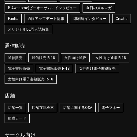
B-Awesome(ビーオーサム）インタビュー
今日のメルマガ
Fantia
通販アップデート情報
印刷所インタビュー
Creatia
オリジナルBL同人誌特集
通信販売
通信販売
通信販売 R-18
女性向け通販
女性向け通販 R-18
電子書籍販売
電子書籍販売 R-18
女性向け電子書籍販売
女性向け電子書籍販売 R-18
店舗
店舗一覧
店舗在庫検索
店舗に関するQ&A
電子マネー
銀聯カード
サークル向け