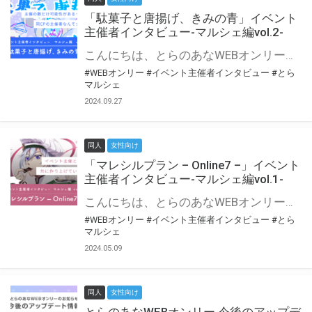
「駄菓子と唐揚げ、きみの青」イベント
主催者インタビュー-マルシェ編vol.2-
こんにちは、とらのあなWEBオンリー運営スタッフです。 新たにお届けする、イベント主催者インタビュー-マルシェ編-は、 とらのあなWEBオンリー「マルシェ」をご利用の主催様に 「マルシェ」を使ってイベントを開催した感想や心がけをお聞きする企画です。 今回は、WEBオンリー初開催「駄菓子と唐揚げ、きみの青」より、 主催のぎこ六屋様にお話を伺いました。 協力：ぎこ六屋様／イベント公式Twitter（@krkgwks） とらのあなWEBオンリー「マルシェ」とは？ WEBオンリーでリアルタイムでコミュニケーションがとれるオンライン会場です。
#WEBオンリー
#イベント主催者インタビュー
#とら
マルシェ
2024.09.27
同人
女性向け
「マレシルプラン – Online7 –」イベント
主催者インタビュー-マルシェ編vol.1-
こんにちは、とらのあなWEBオンリー運営スタッフです。 新たにお届けする、イベント主催者インタビュー-マルシェ編-は、 とらのあなWEBオンリー「マルシェ」をご利用した主催様に 「マルシェ」を使って開催した感想や心がけをお聞きする企画です。 今回は、WEBオンリー開催7回目迎えた「マレシルプラン – Online7 –」より、 主催の玉川うた様にお話を伺いました。 ▼マレシルプランのインタビュー前回記事 「イベント主催者インタビュー vol.6」はこちら 協力：玉川うた様（マレシルプラン実行委員会 代表）／イベント公式Twitter（@mallesil_plan） とらのあなWEBオンリー「マルシェ」とは？ WEBオンリーでリアルタイムでコミュニケーションがとれるオンライン会場です。
#WEBオンリー
#イベント主催者インタビュー
#とら
マルシェ
2024.05.09
同人
女性向け