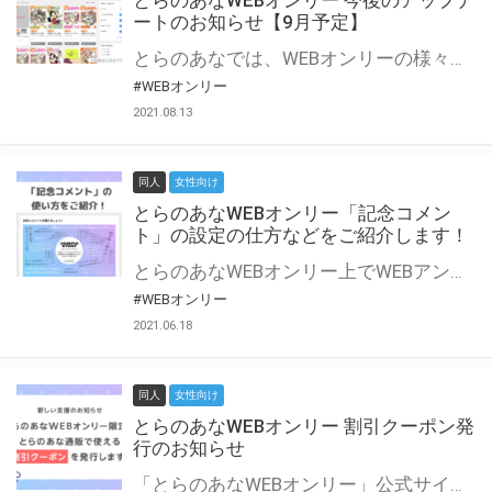
とらのあなWEBオンリー 今後のアップデ
ートのお知らせ【9月予定】
とらのあなでは、WEBオンリーの様々な支援を実施しています。 今回は2021年9月に実装を予定しているアップデート情報についてご紹介いたします。 とらのあなWEBオンリーサイトはこちら
#WEBオンリー
2021.08.13
同人
女性向け
とらのあなWEBオンリー「記念コメン
ト」の設定の仕方などをご紹介します！
とらのあなWEBオンリー上でWEBアンソロジーが作成できる「記念コメント」について、その使い方や作成手順を解説します！ 支援タイプを「サークル参加型」「サークル参加型・マルシェ(イベント会場)機能付き」でお申し込みいただいている主催者様はぜひご活用ください♪ とらのあなWEBオンリーサイトはこちら
#WEBオンリー
2021.06.18
同人
女性向け
とらのあなWEBオンリー 割引クーポン発
行のお知らせ
「とらのあなWEBオンリー」公式サイトでとらのあな通販の「割引クーポン」を配布中！ イベントごとに開催当日限定で使える割引クーポンのシリアルコードを発行します。 とらのあなWEBオンリーのページをチェックして、イベント当日にお得にお買い物を楽しみましょう♪ ※本キャンペーンは予告なく終了する場合がございます。 とらのあなWEBオンリーサイトはこちら