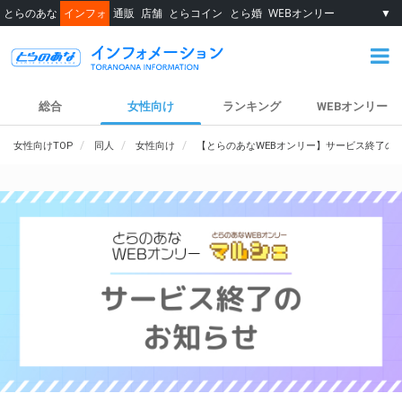
とらのあな
インフォ
通販
店舗
とらコイン
とら婚
WEBオンリー
▼
総合
女性向け
ランキング
WEBオンリー
女性向けTOP
同人
女性向け
【とらのあなWEBオンリー】サービス終了の