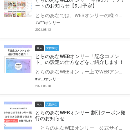
とらのあなWEBオンリー 今後のアップデ
ートのお知らせ【9月予定】
とらのあなでは、WEBオンリーの様々な支援を実施しています。 今回は2021年9月に実装を予定しているアップデート情報についてご紹介いたします。 とらのあなWEBオンリーサイトはこちら
#WEBオンリー
2021.08.13
同人
女性向け
とらのあなWEBオンリー「記念コメン
ト」の設定の仕方などをご紹介します！
とらのあなWEBオンリー上でWEBアンソロジーが作成できる「記念コメント」について、その使い方や作成手順を解説します！ 支援タイプを「サークル参加型」「サークル参加型・マルシェ(イベント会場)機能付き」でお申し込みいただいている主催者様はぜひご活用ください♪ とらのあなWEBオンリーサイトはこちら
#WEBオンリー
2021.06.18
同人
女性向け
とらのあなWEBオンリー 割引クーポン発
行のお知らせ
「とらのあなWEBオンリー」公式サイトでとらのあな通販の「割引クーポン」を配布中！ イベントごとに開催当日限定で使える割引クーポンのシリアルコードを発行します。 とらのあなWEBオンリーのページをチェックして、イベント当日にお得にお買い物を楽しみましょう♪ ※本キャンペーンは予告なく終了する場合がございます。 とらのあなWEBオンリーサイトはこちら