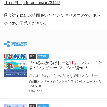
https://help.toranoana.jp/3445/
退会対応にはお時間をいただいておりますので、あら
かじめご了承ください。
関連記事
同人
女性向け
「つるみかるぱれーど
」イベント主催
者インタビュー-マルシェ編vol.3-
こんにちは、とらのあなWEBオンリー運営スタッフです。 新たにお届けする、イベント主催者インタビュー-マルシェ編-は、 とらのあなWEBオンリー「マルシェ」をご利用した主催様に 「マルシェ」を使って開催した感想や心がけをお聞きする企画です。 今回は、WEBオンリー初開催「つるみかるぱれーど
#WEBオンリー
#イベント主催者インタビュー
#とら
マルシェ
2024.10.18
同人
女性向け