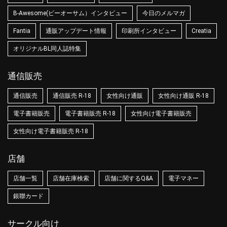
B-Awesome(ビーオーサム）インタビュー
今日のメルマガ
Fantia
通販アップデート情報
印刷所インタビュー
Creatia
オリジナルBL同人誌特集
通信販売
通信販売
通信販売 R-18
女性向け通販
女性向け通販 R-18
電子書籍販売
電子書籍販売 R-18
女性向け電子書籍販売
女性向け電子書籍販売 R-18
店舗
店舗一覧
店舗在庫検索
店舗に関するQ&A
電子マネー
銀聯カード
サークル向け