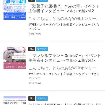
「駄菓子と唐揚げ、きみの青」イベント
主催者インタビュー-マルシェ編vol.2-
こんにちは、とらのあなWEBオンリー運営スタッフです。 新たにお届けする、イベント主催者インタビュー-マルシェ編-は、 とらのあなWEBオンリー「マルシェ」をご利用の主催様に 「マルシェ」を使ってイベントを開催した感想や心がけをお聞きする企画です。 今回は、WEBオンリー初開催「駄菓子と唐揚げ、きみの青」より、 主催のぎこ六屋様にお話を伺いました。 協力：ぎこ六屋様／イベント公式Twitter（@krkgwks） とらのあなWEBオンリー「マルシェ」とは？ WEBオンリーでリアルタイムでコミュニケーションがとれるオンライン会場です。
#WEBオンリー
#イベント主催者インタビュー
#とら
マルシェ
2024.09.27
同人
女性向け
「マレシルプラン – Online7 –」イベント
主催者インタビュー-マルシェ編vol.1-
こんにちは、とらのあなWEBオンリー運営スタッフです。 新たにお届けする、イベント主催者インタビュー-マルシェ編-は、 とらのあなWEBオンリー「マルシェ」をご利用した主催様に 「マルシェ」を使って開催した感想や心がけをお聞きする企画です。 今回は、WEBオンリー開催7回目迎えた「マレシルプラン – Online7 –」より、 主催の玉川うた様にお話を伺いました。 ▼マレシルプランのインタビュー前回記事 「イベント主催者インタビュー vol.6」はこちら 協力：玉川うた様（マレシルプラン実行委員会 代表）／イベント公式Twitter（@mallesil_plan） とらのあなWEBオンリー「マルシェ」とは？ WEBオンリーでリアルタイムでコミュニケーションがとれるオンライン会場です。
#WEBオンリー
#イベント主催者インタビュー
#とら
マルシェ
2024.05.09
同人
女性向け