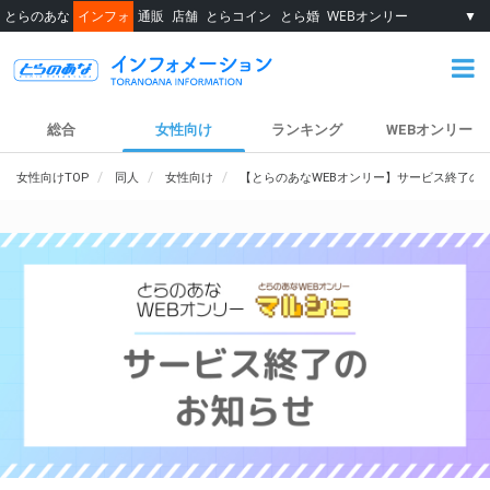
とらのあな
インフォ
通販
店舗
とらコイン
とら婚
WEBオンリー
▼
総合
女性向け
ランキング
WEBオンリー
女性向けTOP
同人
女性向け
【とらのあなWEBオンリー】サービス終了の