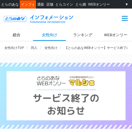
とらのあな
インフォ
通販
店舗
とらコイン
とら婚
WEBオンリー
▼
総合
女性向け
ランキング
WEBオンリー
女性向けTOP
同人
女性向け
【とらのあなWEBオンリー】サービス終了の