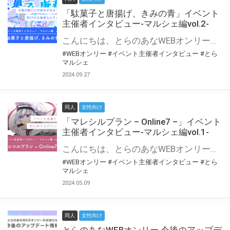
「駄菓子と唐揚げ、きみの青」イベント
主催者インタビュー-マルシェ編vol.2-
こんにちは、とらのあなWEBオンリー運営スタッフです。 新たにお届けする、イベント主催者インタビュー-マルシェ編-は、 とらのあなWEBオンリー「マルシェ」をご利用の主催様に 「マルシェ」を使ってイベントを開催した感想や心がけをお聞きする企画です。 今回は、WEBオンリー初開催「駄菓子と唐揚げ、きみの青」より、 主催のぎこ六屋様にお話を伺いました。 協力：ぎこ六屋様／イベント公式Twitter（@krkgwks） とらのあなWEBオンリー「マルシェ」とは？ WEBオンリーでリアルタイムでコミュニケーションがとれるオンライン会場です。
#WEBオンリー
#イベント主催者インタビュー
#とら
マルシェ
2024.09.27
同人
女性向け
「マレシルプラン – Online7 –」イベント
主催者インタビュー-マルシェ編vol.1-
こんにちは、とらのあなWEBオンリー運営スタッフです。 新たにお届けする、イベント主催者インタビュー-マルシェ編-は、 とらのあなWEBオンリー「マルシェ」をご利用した主催様に 「マルシェ」を使って開催した感想や心がけをお聞きする企画です。 今回は、WEBオンリー開催7回目迎えた「マレシルプラン – Online7 –」より、 主催の玉川うた様にお話を伺いました。 ▼マレシルプランのインタビュー前回記事 「イベント主催者インタビュー vol.6」はこちら 協力：玉川うた様（マレシルプラン実行委員会 代表）／イベント公式Twitter（@mallesil_plan） とらのあなWEBオンリー「マルシェ」とは？ WEBオンリーでリアルタイムでコミュニケーションがとれるオンライン会場です。
#WEBオンリー
#イベント主催者インタビュー
#とら
マルシェ
2024.05.09
同人
女性向け