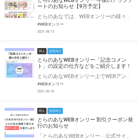
とらのあなWEBオンリー 今後のアップデ
ートのお知らせ【9月予定】
とらのあなでは、WEBオンリーの様々な支援を実施しています。 今回は2021年9月に実装を予定しているアップデート情報についてご紹介いたします。 とらのあなWEBオンリーサイトはこちら
#WEBオンリー
2021.08.13
同人
女性向け
とらのあなWEBオンリー「記念コメン
ト」の設定の仕方などをご紹介します！
とらのあなWEBオンリー上でWEBアンソロジーが作成できる「記念コメント」について、その使い方や作成手順を解説します！ 支援タイプを「サークル参加型」「サークル参加型・マルシェ(イベント会場)機能付き」でお申し込みいただいている主催者様はぜひご活用ください♪ とらのあなWEBオンリーサイトはこちら
#WEBオンリー
2021.06.18
同人
女性向け
とらのあなWEBオンリー 割引クーポン発
行のお知らせ
「とらのあなWEBオンリー」公式サイトでとらのあな通販の「割引クーポン」を配布中！ イベントごとに開催当日限定で使える割引クーポンのシリアルコードを発行します。 とらのあなWEBオンリーのページをチェックして、イベント当日にお得にお買い物を楽しみましょう♪ ※本キャンペーンは予告なく終了する場合がございます。 とらのあなWEBオンリーサイトはこちら