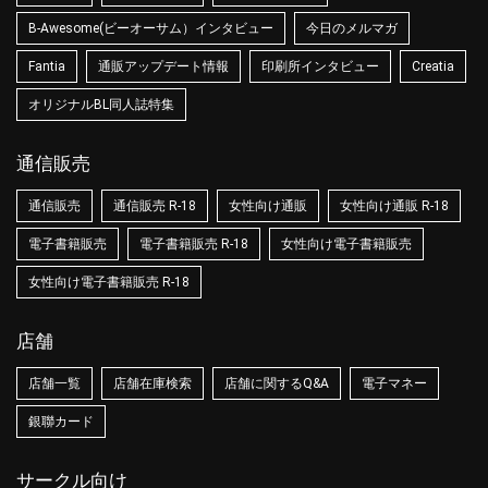
B-Awesome(ビーオーサム）インタビュー
今日のメルマガ
Fantia
通販アップデート情報
印刷所インタビュー
Creatia
オリジナルBL同人誌特集
通信販売
通信販売
通信販売 R-18
女性向け通販
女性向け通販 R-18
電子書籍販売
電子書籍販売 R-18
女性向け電子書籍販売
女性向け電子書籍販売 R-18
店舗
店舗一覧
店舗在庫検索
店舗に関するQ&A
電子マネー
銀聯カード
サークル向け