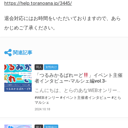
https://help.toranoana.jp/3445/
退会対応にはお時間をいただいておりますので、あら
かじめご了承ください。
関連記事
同人
女性向け
「つるみかるぱれーど
」イベント主催
者インタビュー-マルシェ編vol.3-
こんにちは、とらのあなWEBオンリー運営スタッフです。 新たにお届けする、イベント主催者インタビュー-マルシェ編-は、 とらのあなWEBオンリー「マルシェ」をご利用した主催様に 「マルシェ」を使って開催した感想や心がけをお聞きする企画です。 今回は、WEBオンリー初開催「つるみかるぱれーど
#WEBオンリー
#イベント主催者インタビュー
#とら
マルシェ
2024.10.18
同人
女性向け