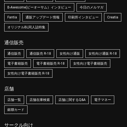
B-Awesome(ビーオーサム）インタビュー
今日のメルマガ
Fantia
通販アップデート情報
印刷所インタビュー
Creatia
オリジナルBL同人誌特集
通信販売
通信販売
通信販売 R-18
女性向け通販
女性向け通販 R-18
電子書籍販売
電子書籍販売 R-18
女性向け電子書籍販売
女性向け電子書籍販売 R-18
店舗
店舗一覧
店舗在庫検索
店舗に関するQ&A
電子マネー
銀聯カード
サークル向け