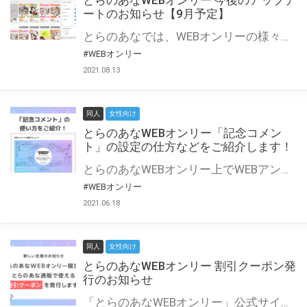
とらのあなWEBオンリー 今後のアップデ
ートのお知らせ【9月予定】
とらのあなでは、WEBオンリーの様々な支援を実施しています。 今回は2021年9月に実装を予定しているアップデート情報についてご紹介いたします。 とらのあなWEBオンリーサイトはこちら
#WEBオンリー
2021.08.13
同人
女性向け
とらのあなWEBオンリー「記念コメン
ト」の設定の仕方などをご紹介します！
とらのあなWEBオンリー上でWEBアンソロジーが作成できる「記念コメント」について、その使い方や作成手順を解説します！ 支援タイプを「サークル参加型」「サークル参加型・マルシェ(イベント会場)機能付き」でお申し込みいただいている主催者様はぜひご活用ください♪ とらのあなWEBオンリーサイトはこちら
#WEBオンリー
2021.06.18
同人
女性向け
とらのあなWEBオンリー 割引クーポン発
行のお知らせ
「とらのあなWEBオンリー」公式サイトでとらのあな通販の「割引クーポン」を配布中！ イベントごとに開催当日限定で使える割引クーポンのシリアルコードを発行します。 とらのあなWEBオンリーのページをチェックして、イベント当日にお得にお買い物を楽しみましょう♪ ※本キャンペーンは予告なく終了する場合がございます。 とらのあなWEBオンリーサイトはこちら