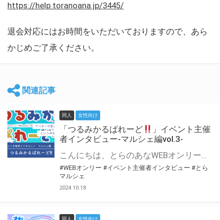
https://help.toranoana.jp/3445/
退会対応にはお時間をいただいておりますので、あら
かじめご了承ください。
関連記事
同人
女性向け
「つるみかるぱれーど
」イベント主催
者インタビュー-マルシェ編vol.3-
こんにちは、とらのあなWEBオンリー運営スタッフです。 新たにお届けする、イベント主催者インタビュー-マルシェ編-は、 とらのあなWEBオンリー「マルシェ」をご利用した主催様に 「マルシェ」を使って開催した感想や心がけをお聞きする企画です。 今回は、WEBオンリー初開催「つるみかるぱれーど
#WEBオンリー
#イベント主催者インタビュー
#とら
マルシェ
2024.10.18
同人
女性向け