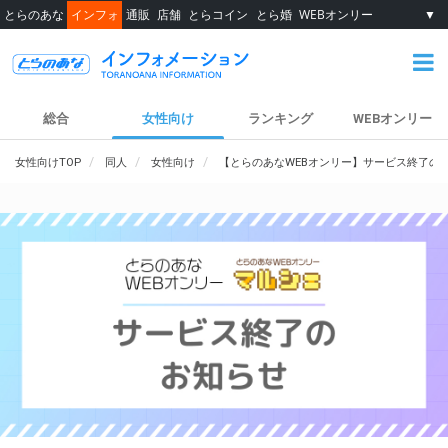
とらのあな
インフォ
通販
店舗
とらコイン
とら婚
WEBオンリー
▼
総合
女性向け
ランキング
WEBオンリー
女性向けTOP
同人
女性向け
【とらのあなWEBオンリー】サービス終了の