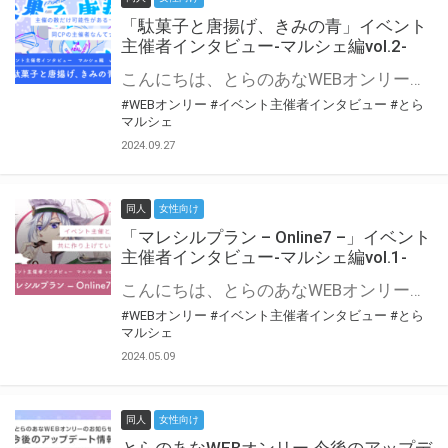
「駄菓子と唐揚げ、きみの青」イベント
主催者インタビュー-マルシェ編vol.2-
こんにちは、とらのあなWEBオンリー運営スタッフです。 新たにお届けする、イベント主催者インタビュー-マルシェ編-は、 とらのあなWEBオンリー「マルシェ」をご利用の主催様に 「マルシェ」を使ってイベントを開催した感想や心がけをお聞きする企画です。 今回は、WEBオンリー初開催「駄菓子と唐揚げ、きみの青」より、 主催のぎこ六屋様にお話を伺いました。 協力：ぎこ六屋様／イベント公式Twitter（@krkgwks） とらのあなWEBオンリー「マルシェ」とは？ WEBオンリーでリアルタイムでコミュニケーションがとれるオンライン会場です。
#WEBオンリー
#イベント主催者インタビュー
#とら
マルシェ
2024.09.27
同人
女性向け
「マレシルプラン – Online7 –」イベント
主催者インタビュー-マルシェ編vol.1-
こんにちは、とらのあなWEBオンリー運営スタッフです。 新たにお届けする、イベント主催者インタビュー-マルシェ編-は、 とらのあなWEBオンリー「マルシェ」をご利用した主催様に 「マルシェ」を使って開催した感想や心がけをお聞きする企画です。 今回は、WEBオンリー開催7回目迎えた「マレシルプラン – Online7 –」より、 主催の玉川うた様にお話を伺いました。 ▼マレシルプランのインタビュー前回記事 「イベント主催者インタビュー vol.6」はこちら 協力：玉川うた様（マレシルプラン実行委員会 代表）／イベント公式Twitter（@mallesil_plan） とらのあなWEBオンリー「マルシェ」とは？ WEBオンリーでリアルタイムでコミュニケーションがとれるオンライン会場です。
#WEBオンリー
#イベント主催者インタビュー
#とら
マルシェ
2024.05.09
同人
女性向け