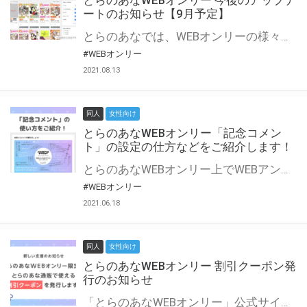
とらのあなWEBオンリー 今後のアップデ
ートのお知らせ【9月予定】
とらのあなでは、WEBオンリーの様々な支援を実施しています。 今回は2021年9月に実装を予定しているアップデート情報についてご紹介いたします。 とらのあなWEBオンリーサイトはこちら
#WEBオンリー
2021.08.13
同人
女性向け
とらのあなWEBオンリー「記念コメン
ト」の設定の仕方などをご紹介します！
とらのあなWEBオンリー上でWEBアンソロジーが作成できる「記念コメント」について、その使い方や作成手順を解説します！ 支援タイプを「サークル参加型」「サークル参加型・マルシェ(イベント会場)機能付き」でお申し込みいただいている主催者様はぜひご活用ください♪ とらのあなWEBオンリーサイトはこちら
#WEBオンリー
2021.06.18
同人
女性向け
とらのあなWEBオンリー 割引クーポン発
行のお知らせ
「とらのあなWEBオンリー」公式サイトでとらのあな通販の「割引クーポン」を配布中！ イベントごとに開催当日限定で使える割引クーポンのシリアルコードを発行します。 とらのあなWEBオンリーのページをチェックして、イベント当日にお得にお買い物を楽しみましょう♪ ※本キャンペーンは予告なく終了する場合がございます。 とらのあなWEBオンリーサイトはこちら