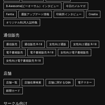
B-Awesome(ビーオーサム）インタビュー
今日のメルマガ
Fantia
通販アップデート情報
印刷所インタビュー
Creatia
オリジナルBL同人誌特集
通信販売
通信販売
通信販売 R-18
女性向け通販
女性向け通販 R-18
電子書籍販売
電子書籍販売 R-18
女性向け電子書籍販売
女性向け電子書籍販売 R-18
店舗
店舗一覧
店舗在庫検索
店舗に関するQ&A
電子マネー
銀聯カード
サークル向け