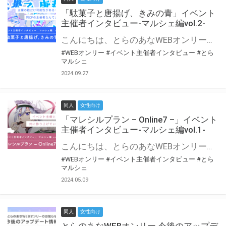
「駄菓子と唐揚げ、きみの青」イベント
主催者インタビュー-マルシェ編vol.2-
こんにちは、とらのあなWEBオンリー運営スタッフです。 新たにお届けする、イベント主催者インタビュー-マルシェ編-は、 とらのあなWEBオンリー「マルシェ」をご利用の主催様に 「マルシェ」を使ってイベントを開催した感想や心がけをお聞きする企画です。 今回は、WEBオンリー初開催「駄菓子と唐揚げ、きみの青」より、 主催のぎこ六屋様にお話を伺いました。 協力：ぎこ六屋様／イベント公式Twitter（@krkgwks） とらのあなWEBオンリー「マルシェ」とは？ WEBオンリーでリアルタイムでコミュニケーションがとれるオンライン会場です。
#WEBオンリー
#イベント主催者インタビュー
#とら
マルシェ
2024.09.27
同人
女性向け
「マレシルプラン – Online7 –」イベント
主催者インタビュー-マルシェ編vol.1-
こんにちは、とらのあなWEBオンリー運営スタッフです。 新たにお届けする、イベント主催者インタビュー-マルシェ編-は、 とらのあなWEBオンリー「マルシェ」をご利用した主催様に 「マルシェ」を使って開催した感想や心がけをお聞きする企画です。 今回は、WEBオンリー開催7回目迎えた「マレシルプラン – Online7 –」より、 主催の玉川うた様にお話を伺いました。 ▼マレシルプランのインタビュー前回記事 「イベント主催者インタビュー vol.6」はこちら 協力：玉川うた様（マレシルプラン実行委員会 代表）／イベント公式Twitter（@mallesil_plan） とらのあなWEBオンリー「マルシェ」とは？ WEBオンリーでリアルタイムでコミュニケーションがとれるオンライン会場です。
#WEBオンリー
#イベント主催者インタビュー
#とら
マルシェ
2024.05.09
同人
女性向け