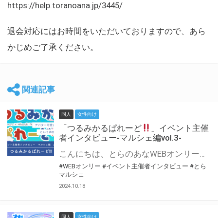
https://help.toranoana.jp/3445/
退会対応にはお時間をいただいておりますので、あら
かじめご了承ください。
関連記事
同人
女性向け
「つるみかるぱれーど
」イベント主催
者インタビュー-マルシェ編vol.3-
こんにちは、とらのあなWEBオンリー運営スタッフです。 新たにお届けする、イベント主催者インタビュー-マルシェ編-は、 とらのあなWEBオンリー「マルシェ」をご利用した主催様に 「マルシェ」を使って開催した感想や心がけをお聞きする企画です。 今回は、WEBオンリー初開催「つるみかるぱれーど
#WEBオンリー
#イベント主催者インタビュー
#とら
マルシェ
2024.10.18
同人
女性向け