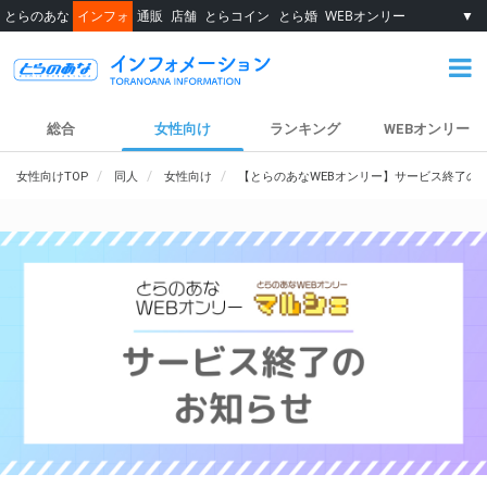
とらのあな
インフォ
通販
店舗
とらコイン
とら婚
WEBオンリー
▼
総合
女性向け
ランキング
WEBオンリー
女性向けTOP
同人
女性向け
【とらのあなWEBオンリー】サービス終了の