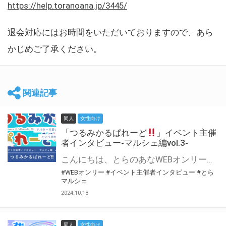
https://help.toranoana.jp/3445/
退会対応にはお時間をいただいておりますので、あら
かじめご了承ください。
関連記事
同人
女性向け
「つるみかるぱれーど
」イベント主催
者インタビュー-マルシェ編vol.3-
こんにちは、とらのあなWEBオンリー運営スタッフです。 新たにお届けする、イベント主催者インタビュー-マルシェ編-は、 とらのあなWEBオンリー「マルシェ」をご利用した主催様に 「マルシェ」を使って開催した感想や心がけをお聞きする企画です。 今回は、WEBオンリー初開催「つるみかるぱれーど
#WEBオンリー
#イベント主催者インタビュー
#とら
マルシェ
2024.10.18
同人
女性向け