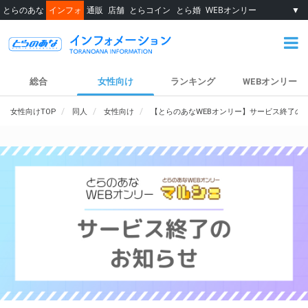
とらのあな
インフォ
通販
店舗
とらコイン
とら婚
WEBオンリー
▼
総合
女性向け
ランキング
WEBオンリー
女性向けTOP
同人
女性向け
【とらのあなWEBオンリー】サービス終了の