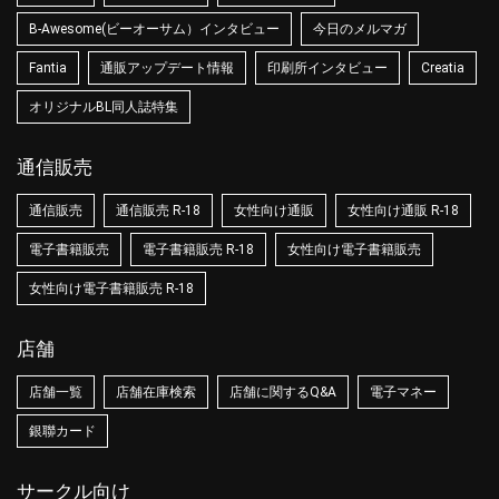
B-Awesome(ビーオーサム）インタビュー
今日のメルマガ
Fantia
通販アップデート情報
印刷所インタビュー
Creatia
オリジナルBL同人誌特集
通信販売
通信販売
通信販売 R-18
女性向け通販
女性向け通販 R-18
電子書籍販売
電子書籍販売 R-18
女性向け電子書籍販売
女性向け電子書籍販売 R-18
店舗
店舗一覧
店舗在庫検索
店舗に関するQ&A
電子マネー
銀聯カード
サークル向け