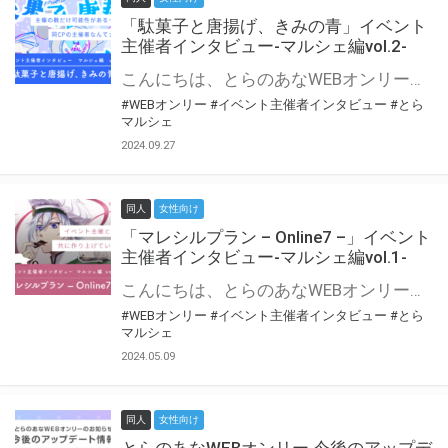
「駄菓子と唐揚げ、きみの青」イベント
主催者インタビュー-マルシェ編vol.2-
こんにちは、とらのあなWEBオンリー運営スタッフです。 新たにお届けする、イベント主催者インタビュー-マルシェ編-は、 とらのあなWEBオンリー「マルシェ」をご利用の主催様に 「マルシェ」を使ってイベントを開催した感想や心がけをお聞きする企画です。 今回は、WEBオンリー初開催「駄菓子と唐揚げ、きみの青」より、 主催のぎこ六屋様にお話を伺いました。 協力：ぎこ六屋様／イベント公式Twitter（@krkgwks） とらのあなWEBオンリー「マルシェ」とは？ WEBオンリーでリアルタイムでコミュニケーションがとれるオンライン会場です。
#WEBオンリー
#イベント主催者インタビュー
#とら
マルシェ
2024.09.27
同人
女性向け
「マレシルプラン – Online7 –」イベント
主催者インタビュー-マルシェ編vol.1-
こんにちは、とらのあなWEBオンリー運営スタッフです。 新たにお届けする、イベント主催者インタビュー-マルシェ編-は、 とらのあなWEBオンリー「マルシェ」をご利用した主催様に 「マルシェ」を使って開催した感想や心がけをお聞きする企画です。 今回は、WEBオンリー開催7回目迎えた「マレシルプラン – Online7 –」より、 主催の玉川うた様にお話を伺いました。 ▼マレシルプランのインタビュー前回記事 「イベント主催者インタビュー vol.6」はこちら 協力：玉川うた様（マレシルプラン実行委員会 代表）／イベント公式Twitter（@mallesil_plan） とらのあなWEBオンリー「マルシェ」とは？ WEBオンリーでリアルタイムでコミュニケーションがとれるオンライン会場です。
#WEBオンリー
#イベント主催者インタビュー
#とら
マルシェ
2024.05.09
同人
女性向け