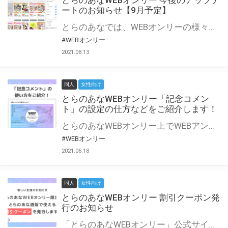
とらのあなWEBオンリー 今後のアップデ
ートのお知らせ【9月予定】
とらのあなでは、WEBオンリーの様々な支援を実施しています。 今回は2021年9月に実装を予定しているアップデート情報についてご紹介いたします。 とらのあなWEBオンリーサイトはこちら
#WEBオンリー
2021.08.13
同人
女性向け
とらのあなWEBオンリー「記念コメン
ト」の設定の仕方などをご紹介します！
とらのあなWEBオンリー上でWEBアンソロジーが作成できる「記念コメント」について、その使い方や作成手順を解説します！ 支援タイプを「サークル参加型」「サークル参加型・マルシェ(イベント会場)機能付き」でお申し込みいただいている主催者様はぜひご活用ください♪ とらのあなWEBオンリーサイトはこちら
#WEBオンリー
2021.06.18
同人
女性向け
とらのあなWEBオンリー 割引クーポン発
行のお知らせ
「とらのあなWEBオンリー」公式サイトでとらのあな通販の「割引クーポン」を配布中！ イベントごとに開催当日限定で使える割引クーポンのシリアルコードを発行します。 とらのあなWEBオンリーのページをチェックして、イベント当日にお得にお買い物を楽しみましょう♪ ※本キャンペーンは予告なく終了する場合がございます。 とらのあなWEBオンリーサイトはこちら