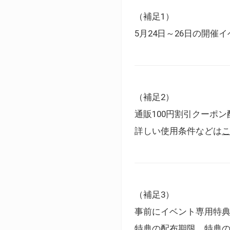
（補足1）
5月24日～26日の開
（補足2）
通販100円割引クーポン
詳しい使用条件などは
（補足3）
事前にイベント専用特
特典の配布期限、特典