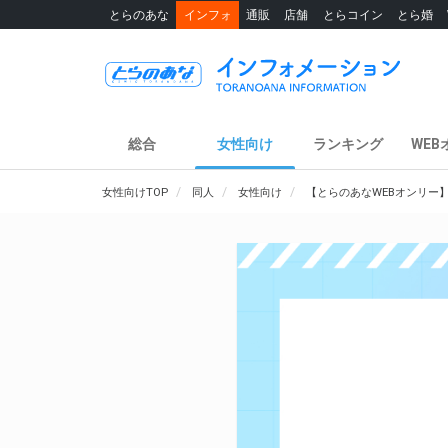
とらのあな
インフォ
通販
店舗
とらコイン
とら婚
総合
女性向け
ランキング
WEB
女性向けTOP
同人
女性向け
【とらのあなWEBオンリー