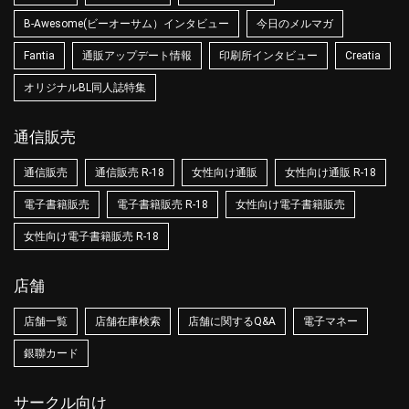
B-Awesome(ビーオーサム）インタビュー
今日のメルマガ
Fantia
通販アップデート情報
印刷所インタビュー
Creatia
オリジナルBL同人誌特集
通信販売
通信販売
通信販売 R-18
女性向け通販
女性向け通販 R-18
電子書籍販売
電子書籍販売 R-18
女性向け電子書籍販売
女性向け電子書籍販売 R-18
店舗
店舗一覧
店舗在庫検索
店舗に関するQ&A
電子マネー
銀聯カード
サークル向け