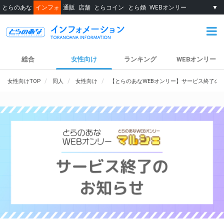
とらのあな
インフォ
通販
店舗
とらコイン
とら婚
WEBオンリー
▼
総合
女性向け
ランキング
WEBオンリー
女性向けTOP
同人
女性向け
【とらのあなWEBオンリー】サービス終了の