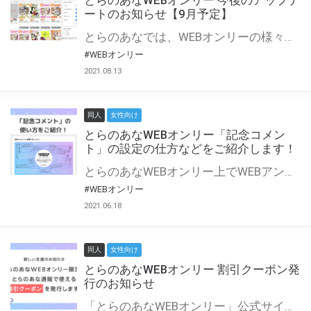
とらのあなWEBオンリー 今後のアップデ
ートのお知らせ【9月予定】
とらのあなでは、WEBオンリーの様々な支援を実施しています。 今回は2021年9月に実装を予定しているアップデート情報についてご紹介いたします。 とらのあなWEBオンリーサイトはこちら
#WEBオンリー
2021.08.13
同人
女性向け
とらのあなWEBオンリー「記念コメン
ト」の設定の仕方などをご紹介します！
とらのあなWEBオンリー上でWEBアンソロジーが作成できる「記念コメント」について、その使い方や作成手順を解説します！ 支援タイプを「サークル参加型」「サークル参加型・マルシェ(イベント会場)機能付き」でお申し込みいただいている主催者様はぜひご活用ください♪ とらのあなWEBオンリーサイトはこちら
#WEBオンリー
2021.06.18
同人
女性向け
とらのあなWEBオンリー 割引クーポン発
行のお知らせ
「とらのあなWEBオンリー」公式サイトでとらのあな通販の「割引クーポン」を配布中！ イベントごとに開催当日限定で使える割引クーポンのシリアルコードを発行します。 とらのあなWEBオンリーのページをチェックして、イベント当日にお得にお買い物を楽しみましょう♪ ※本キャンペーンは予告なく終了する場合がございます。 とらのあなWEBオンリーサイトはこちら