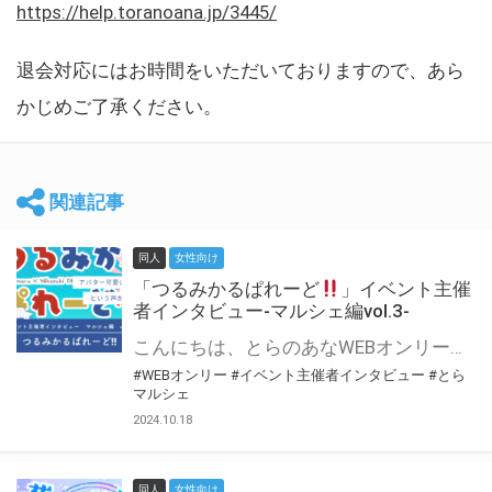
https://help.toranoana.jp/3445/
退会対応にはお時間をいただいておりますので、あら
かじめご了承ください。
関連記事
同人
女性向け
「つるみかるぱれーど
」イベント主催
者インタビュー-マルシェ編vol.3-
こんにちは、とらのあなWEBオンリー運営スタッフです。 新たにお届けする、イベント主催者インタビュー-マルシェ編-は、 とらのあなWEBオンリー「マルシェ」をご利用した主催様に 「マルシェ」を使って開催した感想や心がけをお聞きする企画です。 今回は、WEBオンリー初開催「つるみかるぱれーど
#WEBオンリー
#イベント主催者インタビュー
#とら
マルシェ
2024.10.18
同人
女性向け