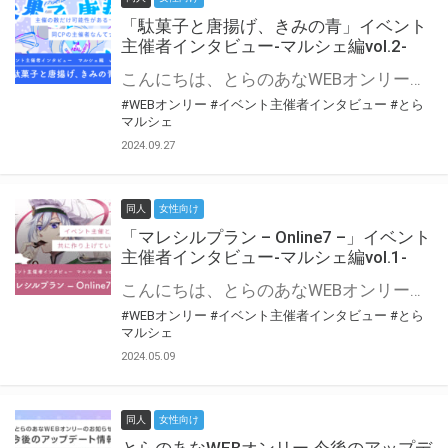
「駄菓子と唐揚げ、きみの青」イベント
主催者インタビュー-マルシェ編vol.2-
こんにちは、とらのあなWEBオンリー運営スタッフです。 新たにお届けする、イベント主催者インタビュー-マルシェ編-は、 とらのあなWEBオンリー「マルシェ」をご利用の主催様に 「マルシェ」を使ってイベントを開催した感想や心がけをお聞きする企画です。 今回は、WEBオンリー初開催「駄菓子と唐揚げ、きみの青」より、 主催のぎこ六屋様にお話を伺いました。 協力：ぎこ六屋様／イベント公式Twitter（@krkgwks） とらのあなWEBオンリー「マルシェ」とは？ WEBオンリーでリアルタイムでコミュニケーションがとれるオンライン会場です。
#WEBオンリー
#イベント主催者インタビュー
#とら
マルシェ
2024.09.27
同人
女性向け
「マレシルプラン – Online7 –」イベント
主催者インタビュー-マルシェ編vol.1-
こんにちは、とらのあなWEBオンリー運営スタッフです。 新たにお届けする、イベント主催者インタビュー-マルシェ編-は、 とらのあなWEBオンリー「マルシェ」をご利用した主催様に 「マルシェ」を使って開催した感想や心がけをお聞きする企画です。 今回は、WEBオンリー開催7回目迎えた「マレシルプラン – Online7 –」より、 主催の玉川うた様にお話を伺いました。 ▼マレシルプランのインタビュー前回記事 「イベント主催者インタビュー vol.6」はこちら 協力：玉川うた様（マレシルプラン実行委員会 代表）／イベント公式Twitter（@mallesil_plan） とらのあなWEBオンリー「マルシェ」とは？ WEBオンリーでリアルタイムでコミュニケーションがとれるオンライン会場です。
#WEBオンリー
#イベント主催者インタビュー
#とら
マルシェ
2024.05.09
同人
女性向け