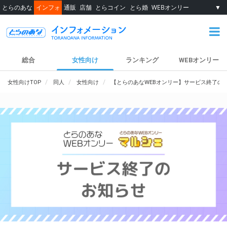
とらのあな
インフォ
通販
店舗
とらコイン
とら婚
WEBオンリー
▼
総合
女性向け
ランキング
WEBオンリー
女性向けTOP
同人
女性向け
【とらのあなWEBオンリー】サービス終了の