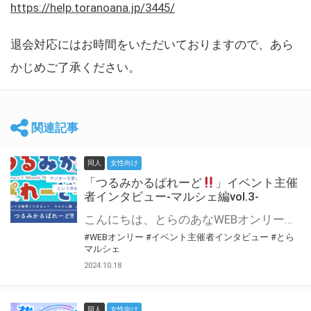
https://help.toranoana.jp/3445/
退会対応にはお時間をいただいておりますので、あら
かじめご了承ください。
関連記事
同人
女性向け
「つるみかるぱれーど
」イベント主催
者インタビュー-マルシェ編vol.3-
こんにちは、とらのあなWEBオンリー運営スタッフです。 新たにお届けする、イベント主催者インタビュー-マルシェ編-は、 とらのあなWEBオンリー「マルシェ」をご利用した主催様に 「マルシェ」を使って開催した感想や心がけをお聞きする企画です。 今回は、WEBオンリー初開催「つるみかるぱれーど
#WEBオンリー
#イベント主催者インタビュー
#とら
マルシェ
2024.10.18
同人
女性向け