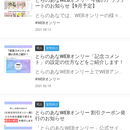
とらのあなWEBオンリー 今後のアップデ
ートのお知らせ【9月予定】
とらのあなでは、WEBオンリーの様々な支援を実施しています。 今回は2021年9月に実装を予定しているアップデート情報についてご紹介いたします。 とらのあなWEBオンリーサイトはこちら
#WEBオンリー
2021.08.13
同人
女性向け
とらのあなWEBオンリー「記念コメン
ト」の設定の仕方などをご紹介します！
とらのあなWEBオンリー上でWEBアンソロジーが作成できる「記念コメント」について、その使い方や作成手順を解説します！ 支援タイプを「サークル参加型」「サークル参加型・マルシェ(イベント会場)機能付き」でお申し込みいただいている主催者様はぜひご活用ください♪ とらのあなWEBオンリーサイトはこちら
#WEBオンリー
2021.06.18
同人
女性向け
とらのあなWEBオンリー 割引クーポン発
行のお知らせ
「とらのあなWEBオンリー」公式サイトでとらのあな通販の「割引クーポン」を配布中！ イベントごとに開催当日限定で使える割引クーポンのシリアルコードを発行します。 とらのあなWEBオンリーのページをチェックして、イベント当日にお得にお買い物を楽しみましょう♪ ※本キャンペーンは予告なく終了する場合がございます。 とらのあなWEBオンリーサイトはこちら