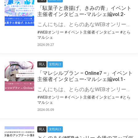
「駄菓子と唐揚げ、きみの青」イベント
主催者インタビュー-マルシェ編vol.2-
こんにちは、とらのあなWEBオンリー運営スタッフです。 新たにお届けする、イベント主催者インタビュー-マルシェ編-は、 とらのあなWEBオンリー「マルシェ」をご利用の主催様に 「マルシェ」を使ってイベントを開催した感想や心がけをお聞きする企画です。 今回は、WEBオンリー初開催「駄菓子と唐揚げ、きみの青」より、 主催のぎこ六屋様にお話を伺いました。 協力：ぎこ六屋様／イベント公式Twitter（@krkgwks） とらのあなWEBオンリー「マルシェ」とは？ WEBオンリーでリアルタイムでコミュニケーションがとれるオンライン会場です。
#WEBオンリー
#イベント主催者インタビュー
#とら
マルシェ
2024.09.27
同人
女性向け
「マレシルプラン – Online7 –」イベント
主催者インタビュー-マルシェ編vol.1-
こんにちは、とらのあなWEBオンリー運営スタッフです。 新たにお届けする、イベント主催者インタビュー-マルシェ編-は、 とらのあなWEBオンリー「マルシェ」をご利用した主催様に 「マルシェ」を使って開催した感想や心がけをお聞きする企画です。 今回は、WEBオンリー開催7回目迎えた「マレシルプラン – Online7 –」より、 主催の玉川うた様にお話を伺いました。 ▼マレシルプランのインタビュー前回記事 「イベント主催者インタビュー vol.6」はこちら 協力：玉川うた様（マレシルプラン実行委員会 代表）／イベント公式Twitter（@mallesil_plan） とらのあなWEBオンリー「マルシェ」とは？ WEBオンリーでリアルタイムでコミュニケーションがとれるオンライン会場です。
#WEBオンリー
#イベント主催者インタビュー
#とら
マルシェ
2024.05.09
同人
女性向け