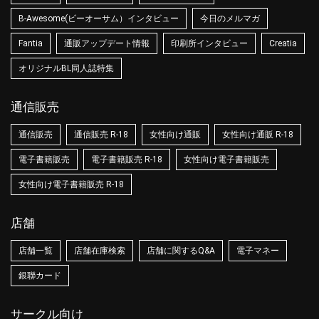
B-Awesome(ビーオーサム）インタビュー
今日のメルマガ
Fantia
通販アップデート情報
印刷所インタビュー
Creatia
オリジナルBL同人誌特集
通信販売
通信販売
通信販売 R-18
女性向け通販
女性向け通販 R-18
電子書籍販売
電子書籍販売 R-18
女性向け電子書籍販売
女性向け電子書籍販売 R-18
店舗
店舗一覧
店舗在庫検索
店舗に関するQ&A
電子マネー
銀聯カード
サークル向け